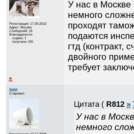
У нас в Москве
немного сложне
проходят тамо
Регистрация: 17.09.2010
Адрес: Москва
Сообщений: 18
подаются инспе
Благодарности:
отдано: 1
получено: 0/0
гтд (контракт, 
двойного прим
требует заключ
loggi
Старожил
Цитата (
R812
»
У нас в Мос
немного слож