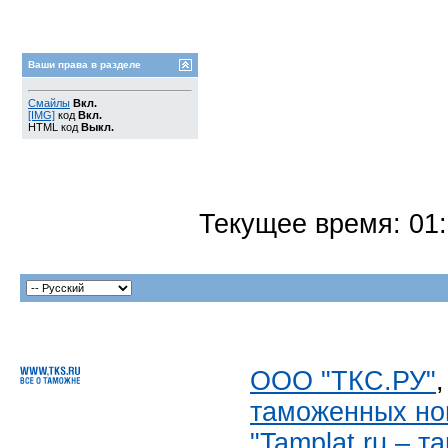
Ваши права в разделе
Смайлы
Вкл.
[IMG]
код
Вкл.
HTML код
Выкл.
Текущее время:
01
ООО "ТКС.РУ"
таможенных но
"Tamplat.ru – 