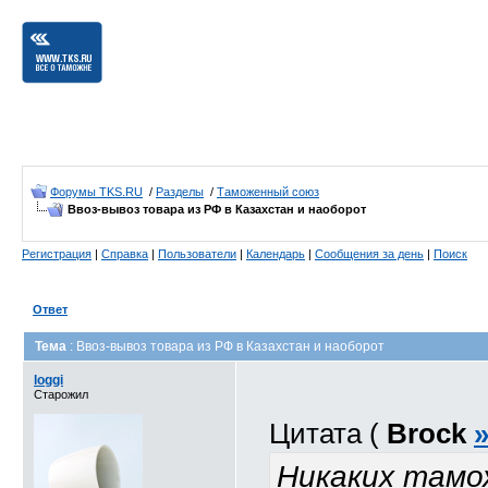
Форумы TKS.RU
/
Разделы
/
Таможенный союз
Ввоз-вывоз товара из РФ в Казахстан и наоборот
Регистрация
|
Справка
|
Пользователи
|
Календарь
|
Сообщения за день
|
Поиск
Ответ
Тема
: Ввоз-вывоз товара из РФ в Казахстан и наоборот
loggi
Старожил
Цитата (
Brock
Никаких тамо