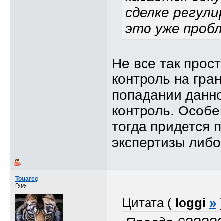
сделке регул
это уже проб
Не все так прос
контроль на гра
попадании данно
контроль. Особе
тогда придется 
экспертизы либ
Touareg
Гуру
Цитата (
loggi
»