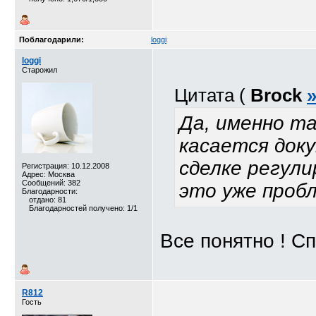
Поблагодарили:
loggi
loggi
Старожил
Цитата (
Brock
Да, именно т
касается доку
сделке регул
Регистрация: 10.12.2008
Адрес: Москва
Сообщений: 382
это уже проб
Благодарности:
отдано: 81
Благодарностей получено: 1/1
Все понятно ! С
R812
Гость