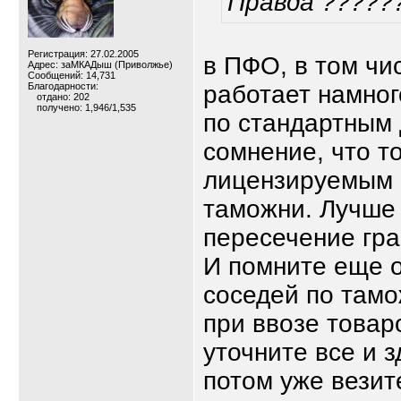
Правда ?????
Регистрация: 27.02.2005
в ПФО, в том чи
Адрес: заМКАДыш (Приволжье)
Сообщений: 14,731
Благодарности:
работает намног
отдано: 202
получено: 1,946/1,535
по стандартным 
сомнение, что т
лицензируемым -
таможни. Лучше 
пересечение гр
И помните еще о
соседей по тамо
при ввозе товаро
уточните все и з
потом уже везите