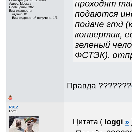
Регистрация: 10.12.2008
проходят та
Адрес: Москва
Сообщений: 382
подаются инс
Благодарности:
отдано: 81
Благодарностей получено: 1/1
подаче гтд (
конвертик, е
зеленый чел
ФСТЭК). отп
Правда ???????
R812
Гость
Цитата (
loggi
»