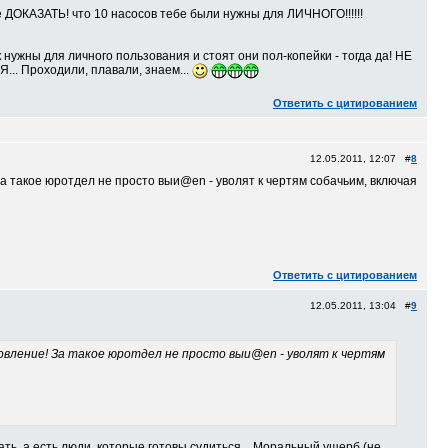
е ДОКАЗАТЬ! что 10 насосов тебе были нужны для ЛИЧНОГО!!!!!!
 нужны для личного пользования и стоят они пол-копейки - тогда да! НЕ
.. Проходили, плавали, знаем...
Ответить с цитированием
12.05.2011, 12:07 #
8
За такое юротдел не просто выи@en - уволят к чертям собачьим, включая
Ответить с цитированием
12.05.2011, 13:04 #
9
овление! За такое юротдел не просто выи@en - уволят к чертям
ать, а есть люди, которые готовы судиться... Моральный ущерб (не