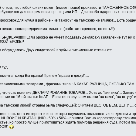
3 о том, что любой физик может (имеет право) произвести ТАМОЖЕННОЕ ОФ
ебующихся для оформления юр. лиц или ИП... Для особо одаренных - говорю 
 кроссовок для клуба в районе - че такого?" на таможню не влияют... Есть об
К о незаконном предпринимательстве (работает хреново, но есть!!!).
РОКЕРА!!!!!!!! Если брокер не умеет подавать деклараху (заявление тут ни к
ЛОХОЙ БРОКЕР.
з обсуждалось. Двух свидетелей в зубы и письменные отказы от:
 суд.
менты, когда Вы правы! Причем "правы в доску!"....
 , незаявленными товарами , фразами типа : А КАКАЯ РАЗНИЦА, СКОЛЬКО
 что есть понятие ДЕКЛАРИРОВАНИЕ ТОВАРОВ... Хоть до "винтика"... Заявил
е по 16-ой статье КоАП... Если типа слушаем сказки "за кило", "за штуку" и 
ика таможни любой страны была следующей: Считаем ВЕС, ОБЪЕМ, ЦЕНУ .... с
ожне есть мега-интернет и инспекторы научились пользоваться яндексом и пр
ИНВОЙС И КВИТАНЦИЮ - 50% / 50% - пошлют Вас на корректировку стоимости 
астье, но просто лучше приготовиться ждать пол-года решения суда, потом пол
О!!!"