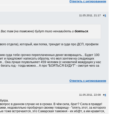
Ответить с цитированием
11.05.2011, 21:17 #
3
о Вас там (на таможне) будут тихо ненавидеть и
бояться
.
вого отдела), который, как попка, трендит в суде про ДСП, профили
нию суда тебе срочно переплаченных денег возвращать... Будет 100
учит и предложит написать обратку, что мол зачтем на следующих
ся... Она лучше поувольняет 459 человек (с нехваткой жаждущих у нас
егать год - тогда можно... А про "БОЯТЬСЯ БУДУТ" - смотря чего за
Ответить с цитированием
11.05.2011, 22:09 #
4
бугра.
вопрос в данном случае не в сроках. В чём сила, брат? Сила в правде!
жки, недоволльно пробурчал своему товарищу - "опять этот, за которого
 тоже встречаются, это Самарская таможня - их иб@т, а им нравится,