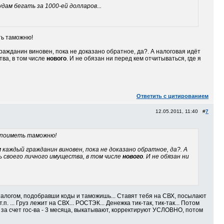
дам бегать за 1000-ей долларов...
ть таможню!
ражданин виновен, пока не доказано обратное, да?. А налоговая идёт
ва, в том числе
нового
. И не обязан ни перед кем отчитываться, где я
Ответить с цитированием
12.05.2011, 11:40 #
7
с поиметь таможню!
 каждый гражданин виновен, пока не доказано обратное, да?. А
 своего личного имущества, в том числе
нового
. И не обязан ни
аталогом, подобравши коды и таможишь... Ставят тебя на СВХ, посылают
. ... Груз лежит на СВХ... РОСТЭК... Денежка тик-так, тик-так... Потом
, за счет гос-ва - 3 месяца, выкатывают, корректируют УСЛОВНО, потом