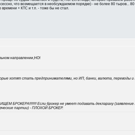
есессно, что возмещается в необсуждаемом порядке) - не более 80 тыров... 80
 времени + КТС и т.п. - тоже бы не стал.
льном направлении,НО!
рые хотят стать предпринимателями, но ИП, банки, валюта, переводы и про
ЩЕМ БРОКЕРА!!!!!!!! Если брокер не умеет подавать деклараху (заявление 
рческие партии) - ПЛОХОЙ БРОКЕР.