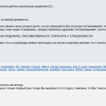
воспользуйтесь железным правилом (С):
- штампуй документы...
ать можно сколь угодно долго, но не обращаете Вы (господа потерпевшие), ч
еры тоже сидят в бумажках, предоставленных другими "потерпевшими", поэто
АЛА ПОДУМАТЬ, ПОСОВЕТОВАТЬСЯ, СПРОСИТЬ У СПЕЦИАЛИСТА!
илия, что и сноуборды можно притащить из китая и коробку автомат на 3 личны
,
Customdec
,
DN
,
dongam
,
Forrest
,
gleby4
,
Hermit
,
homework
,
Igor T
,
Lusie
,
maxameid2
,
Mi
onchic
,
Vovez
,
zininau
,
Алексей Карпачев
,
Влад000
,
Галс Карго
,
МУКИ
,
Нокиа
,
Отдыхающ
чилось как всегда.
шно только первый раз. Когда Вы выиграете 3-4 суда у таможни, то Вас там (