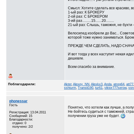
Смысл: Хотите сделать все красиво, 
1-ый раз: К БРОКЕРУ
2-ой раз: С БРОКЕРОМ
3-ий раз..........15.......20.........
21-ый раз: Слышь, таможня, не бухти 
Велосипед изобрели до Вас... Советов
которой тоже нужно заниматься. Брок
ПРЕЖДЕ ЧЕМ СДЕЛАТЬ, НАДО СНАЧ
И вот тогда у всех наступит некая ид
дешевле.
Всем спасибо за внимание.
Поблагодарили:
Akter
,
Alexey_NN
,
Alexkx3
,
Anda
,
atreg64
,
att77
sshturm
,
Transit190
,
tur61
,
viktor777serow
,
vor
phonessar
Гость
Понятно, что хотели как лучше, а полу
Не бойтесь судиться с таможней, стра
Регистрация: 13.04.2011
получении груза уже не будет.
Сообщений: 15
Благодарности:
отдано: 0
получено: 2/2