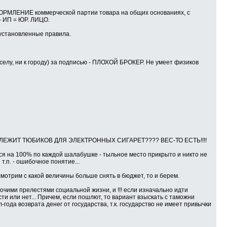
ОРМЛЕНИЕ коммерческой партии товара на общих основаниях, с
- ИП = ЮР. ЛИЦО.
щеустановленные правила.
 селу, ни к городу) за подписью - ПЛОХОЙ БРОКЕР. Не умеет физиков
 ТАМ ЛЕЖИТ ТЮБИКОВ ДЛЯ ЭЛЕКТРОННЫХ СИГАРЕТ???? ВЕС-ТО ЕСТЬ!!!!
ся на 100% по каждой шалабушке - тыльное место прикрыто и никто не
т.п. - ошибочное понятие...
мотрим с какой величины больше снять в бюджет, то и берем.
очими прелестями социальной жизни, и !!! если изначально идти
или нет... Причем, если пошлют, то вариант взыскать с таможни
-года возврата денег от государства, т.к. государство не имеет привычки