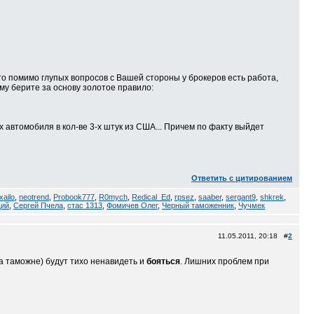
то помимо глупых вопросов с Вашей стороны у брокеров есть работа,
му берите за основу золотое правило:
х автомобиля в кол-ве 3-х штук из США... Причем по факту выйдет
Ответить с цитированием
xailo
,
neotrend
,
Probook777
,
R0mych
,
Redical_Ed
,
rpsez
,
saaber
,
sergant9
,
shkrek
,
ий
,
Сергей Пчела
,
стас 1313
,
Фомичев Олег
,
Черный таможенник
,
Чучмек
11.05.2011, 20:18 #
2
на таможне) будут тихо ненавидеть и
бояться
. Лишних проблем при