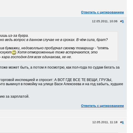
Ответить с цитированием
12.05.2011, 10:06 #
5
ишь из-за бугра.
о ведь вопрос в данном случае не в сроках. В чём сила, брат?
тив бумажки, недоволльно пробурчал своему товарищу - "опять
рискуют
Хотя отмороженные тоже встречаются, это
кара господня для всех одинакова, хе-хе.
а тоже может быть, а потом я посмотрю, как пол-года по судам бегать за
с торговой инспекцией и спросит: А ВОТ ГДЕ ВСЕ ТЕ ВЕЩИ, ГРУЗЫ,
то выкинул в помойку на улице Васи Алексеева и на год забыть, худшее
ерию за зарплатой.
Ответить с цитированием
12.05.2011, 11:18 #
6