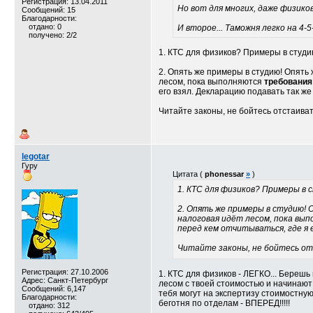
Регистрация: 13.04.2011
Но вот для многих, даже физико
Сообщений: 15
Благодарности:
отдано: 0
И второе... Таможня легко на 4
получено: 2/2
1. КТС для физиков? Примеры в студи
2. Опять же примеры в студию! Опять 
лесом, пока выполняются
требования
его взял. Декларацию подавать так же
Читайте законы, не бойтесь отстаиват
legotar
Гуру
Цитата (
phonessar
»
)
1. КТС для физиков? Примеры в 
2. Опять же примеры в студию! 
налоговая идёт лесом, пока вы
перед кем отчитываться, где я 
Читайте законы, не бойтесь отс
Регистрация: 27.10.2006
1. КТС для физиков - ЛЕГКО... Берешь
Адрес: Санкт-Петербург
лесом с твоей стоимостью и начинают пи
Сообщений: 6,147
тебя могут на экспертизу стоимостную
Благодарности:
беготня по отделам - ВПЕРЕД!!!!!
отдано: 312