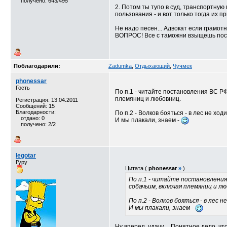
получено: 643/495
2. Потом ты тупо в суд, транспортную
пользования - и вот только тогда их п
Не надо песен... Адвокат если грамотн
ВОПРОС! Все с таможни взыщешь после
Поблагодарили:
Zadumka
,
Отдыхающий
,
Чучмек
phonessar
Гость
По п.1 - читайте постановления ВС РФ
племяниц и любовниц.
Регистрация: 13.04.2011
Сообщений: 15
Благодарности:
По п.2 - Волков бояться - в лес не ходи
отдано: 0
И мы плакали, знаем -
получено: 2/2
legotar
Гуру
Цитата (
phonessar
»
)
По п.1 - читайте постановления
собачьим, включая племяниц и лю
По п.2 - Волков бояться - в лес н
И мы плакали, знаем -
Ну вперед, удачи... Понятное дело, ч