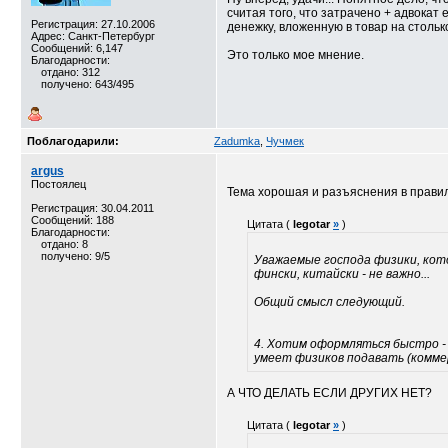
считая того, что затрачено + адвокат 
Регистрация: 27.10.2006
денежку, вложенную в товар на столько
Адрес: Санкт-Петербург
Сообщений: 6,147
Это только мое мнение.
Благодарности:
отдано: 312
получено: 643/495
Поблагодарили:
Zadumka
,
Чучмек
argus
Постоялец
Тема хорошая и разъяснения в прави
Регистрация: 30.04.2011
Сообщений: 188
Цитата (
legotar
»
)
Благодарности:
отдано: 8
получено: 9/5
Уважаемые господа физики, кото
фински, китайски - не важно...
Общий смысл следующий.
4. Хотим оформляться быстро - И
умеет физиков подавать (комме
А ЧТО ДЕЛАТЬ ЕСЛИ ДРУГИХ НЕТ?
Цитата (
legotar
»
)