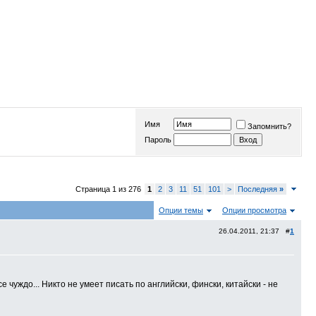
Имя
Запомнить?
Пароль
Страница 1 из 276
1
2
3
11
51
101
>
Последняя
»
Опции темы
Опции просмотра
26.04.2011, 21:37 #
1
чуждо... Никто не умеет писать по английски, фински, китайски - не