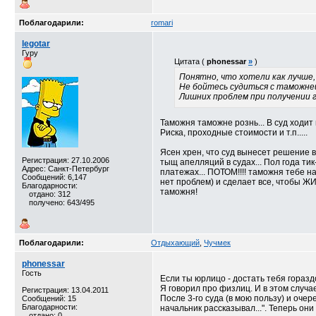
Поблагодарили:
romari
legotar
Гуру
Цитата (
phonessar
»
)
Понятно, что хотели как лучше, 
Не бойтесь судиться с таможней
Лишних проблем при получении г
Таможня таможне рознь... В суд ходит
Риска, проходные стоимости и т.п.....
Ясен хрен, что суд вынесет решение в
Регистрация: 27.10.2006
тыщ апелляций в судах... Пол года ти
Адрес: Санкт-Петербург
платежах... ПОТОМ!!!! таможня тебе на
Сообщений: 6,147
нет проблем) и сделает все, чтобы ЖИ
Благодарности:
таможня!
отдано: 312
получено: 643/495
Поблагодарили:
Отдыхающий
,
Чучмек
phonessar
Гость
Если ты юрлицо - достать тебя горазд
Я говорил про физлиц. И в этом случае
Регистрация: 13.04.2011
После 3-го суда (в мою пользу) и оче
Сообщений: 15
Благодарности:
начальник рассказывал...". Теперь он
отдано: 0