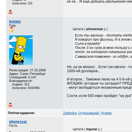
хе-хе... Я еще добьюсь увольнения нек
получено: 2/2
legotar
Гуру
Цитата (
phonessar
»
)
Если ты юрлицо - достать тебя 
Я говорил про физлиц. И в этом 
Сила в правде!
После 3-го суда (в мою пользу)
этот, за которого начальник ра
Самарская таможня - их иб@т, а 
Не, ну не вопрос... Если так свезло - 
Регистрация: 27.10.2006
1000-ей долларов...
Адрес: Санкт-Петербург
Сообщений: 6,147
И второе... Таможня легко на 4-5-6-о
Благодарности:
ФЛЭШКИ, которые ты затащил? ПРЕДЪЯВИ
отдано: 312
- могут возбудиться незаконным предп
получено: 643/495
Соотв. если 500 евро пройдет "на ура",
Поблагодарили:
Zadumka
,
Отдыхающий
,
Чучмек
phonessar
Гость
Цитата (
legotar
»
)