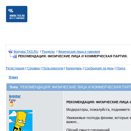
Форумы TKS.RU
/
Разделы
/
Физические лица и таможня
РЕКОМЕНДАЦИЯ: ФИЗИЧЕСКИЕ ЛИЦА /// КОММЕРЧЕСКАЯ ПАРТИЯ.
Регистрация
|
Справка
|
Пользователи
|
Календарь
|
Сообщения за день
|
Поиск
Ответ
Тема
: РЕКОМЕНДАЦИЯ: ФИЗИЧЕСКИЕ ЛИЦА /// КОММЕРЧЕСКАЯ ПАРТ
legotar
Гуру
РЕКОМЕНДАЦИЯ: ФИЗИЧЕСКИЕ ЛИЦА /
Модераторы, пожалуйста, поднимите в 
Уважаемые господа физики, которые хо
важно...
Общий смысл следующий.