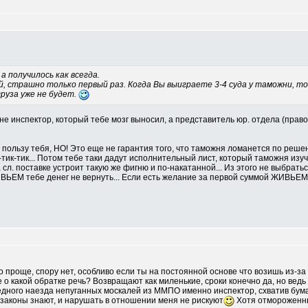
а получилось как всегда.
, страшно только первый раз. Когда Вы выиграете 3-4 суда у таможни, т
руза уже не будет.
 не инспектор, который тебе мозг выносил, а представитель юр. отдела (право
 пользу тебя, НО! Это еще не гарантия того, что таможня ломанется по реше
к-тик-тик... Потом тебе таки дадут исполнительный лист, который таможня из
 сл. поставке устроит такую же фигню и по-накатанной... Из этого не выбрать
ВЬЕМ тебе денег не вернуть... Если есть желание за первой суммой ЖИВЬЕМ б
о проще, спору нет, особливо если ты на постоянной основе что возишь из-за 
 о какой обратке речь? Возвращают как миленькие, сроки конечно да, но ведь 
редного наезда непуганных москалей из ММПО именно инспектор, схватив бума
и законы знают, и нарушать в отношении меня не рискуют
Хотя отмороженные