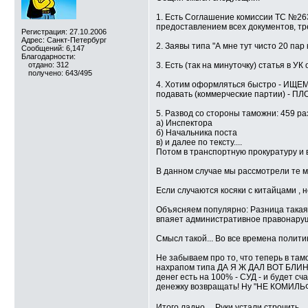
1. Есть Соглашение комиссии ТС №26
предоставлением всех документов, тр
Регистрация: 27.10.2006
Адрес: Санкт-Петербург
2. Заявы типа "А мне тут чисто 20 пар
Сообщений: 6,147
Благодарности:
отдано: 312
3. Есть (так на минуточку) статья в У
получено: 643/495
4. Хотим оформляться быстро - ИЩЕМ Б
подавать (коммерческие партии) - П
5. Развод со стороны таможни: 459 ра
а) Инспектора
б) Начальника поста
в) и далее по тексту....
Потом в транспортную прокуратуру и в
В данном случае мы рассмотрели те мо
Если случаются косяки с китайцами
Объясняем популярно: Разница такая,
впаяет административное правонарушени
Смысл такой... Во все времена полит
Не забываем про то, что теперь в там
нахрапом типа ДА Я Ж ДАЛ ВОТ БЛИН 
денег есть на 100% - СУД - и будет сч
денежку возвращать! Ну "НЕ КОМИЛЬФ
Итого ладно.... Руки устали строчить....