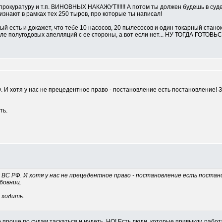
 прокуратуру и т.п. ВИНОВНЫХ НАКАЖУТ!!!!!! А потом ты должен будешь в суд
ризнают в рамках тех 250 тыров, про которые ты написал!
ый есть и докажет, что тебе 10 насосов, 20 пылесосов и один токарный станок
 полугодовых апелляций с ее стороны, а вот если нет... НУ ТОГДА ГОТОВЬСЯ.
. И хотя у нас не прецедентное право - постановление есть постановление! 
ть.
 ВС РФ. И хотя у нас не прецедентное право - постановление есть постан
бовниц.
е ходить.
то проще по судам таскаться и нудеть, НО! Есть люди, которые привыкли работ