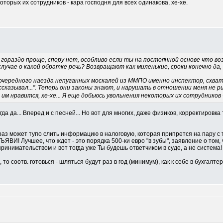
оторых их сотрудников - кара господня для всех одинакова, хе-хе.
гораздо проще, спору нет, особливо если ты на постоянной основе что воз
случае о какой обратке речь? Возвращают как миленькие, сроки конечно да, н
 и очередного наезда непуганных москалей из ММПО именно инспектор, схва
ссказывал...". Теперь они законы знают, и нарушать в отношении меня не 
им нравится, хе-хе... Я еще добьюсь увольнения некоторых их сотрудников - 
тогда да... Вперед и с песней... Но вот для многих, даже физиков, корректировк
й раз может тупо слить информацию в налоговую, которая припрется на пару 
! Лучшее, что ждет - это порядка 500-ки евро "в зубы", заявление о том, ч
ринимательством и вот тогда уже Ты будешь ответчиком в суде, а не система!
 то соотв. готовься - шляться будут раз в год (минимум), как к себе в бухгалт