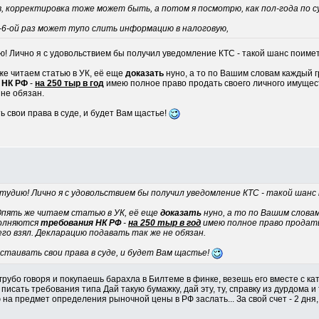
в, корректировка тоже может быть, а потом я посмотрю, как пол-года по су
-5-6-ой раз может тупо слить информацию в налоговую,
ю! Лично я с удовольствием бы получил уведомление КТС - такой шанс поиме
же читаем статью в УК, её еще
доказать
нуно, а то по Вашим словам каждый г
 НК РФ
-
на 250 тыр в год
имею полное право продать своего личного имущест
 не обязан.
ь свои права в суде, и будет Вам щастье!
студию! Лично я с удовольствием бы получил уведомление КТС - такой шан
Опять же читаем статью в УК, её еще
доказать
нуно, а то по Вашим словам
полняются
требования НК РФ
-
на 250 тыр в год
имею полное право продать
его взял. Декларацию подавать так же не обязан.
таивать свои права в суде, и будет Вам щастье!
 грубо говоря и покупаешь барахла в Билтеме в финке, везешь его вместе с к
сать требования типа Дай такую бумажку, дай эту, ту, справку из дурдома и т.п
 на предмет определения рыночной цены в РФ заслать... За свой счет - 2 дня