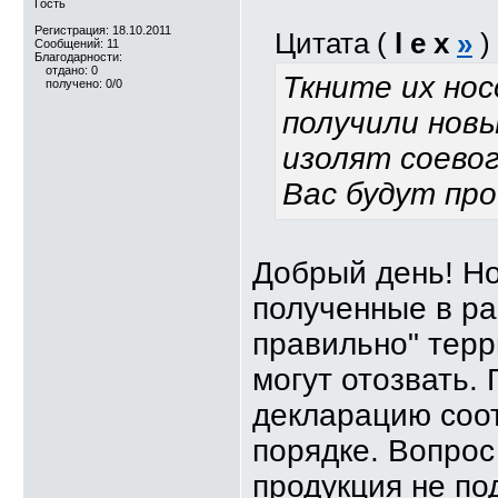
Гость
Регистрация: 18.10.2011
Цитата (
l e x
»
)
Сообщений: 11
Благодарности:
отдано: 0
Ткните их но
получено: 0/0
получили нов
изолят соевог
Вас будут пр
Добрый день! Но
полученные в ра
правильно" тер
могут отозвать. 
декларацию соо
порядке. Вопрос 
продукция не по