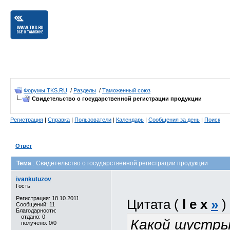
Форумы TKS.RU
/
Разделы
/
Таможенный союз
Свидетельство о государственной регистрации продукции
Регистрация
|
Справка
|
Пользователи
|
Календарь
|
Сообщения за день
|
Поиск
Ответ
Тема
: Свидетельство о государственной регистрации продукции
ivankutuzov
Гость
Регистрация: 18.10.2011
Цитата (
l e x
»
)
Сообщений: 11
Благодарности:
отдано: 0
Какой шустры
получено: 0/0