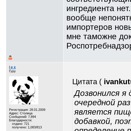
ингредиента нет
вообще непонятн
импортеров новы
мне таможне док
Роспотребнадзор
l e x
Гуру
Цитата (
ivanku
Дозвонился я 
очередной раз
является пищ
Регистрация: 28.01.2009
Адрес: Столица
Сообщений: 7,894
добавкой, по
Благодарности:
отдано: 721
получено: 1,083/813
определение 