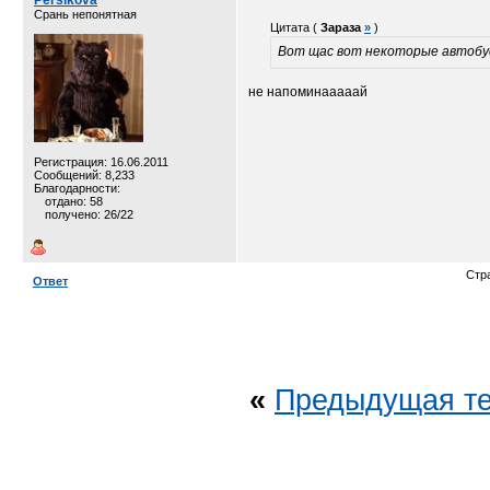
Persikova
Срань непонятная
Цитата (
Зараза
»
)
Вот щас вот некоторые автобу
не напоминааааай
Регистрация: 16.06.2011
Сообщений: 8,233
Благодарности:
отдано: 58
получено: 26/22
Стр
Ответ
«
Предыдущая т