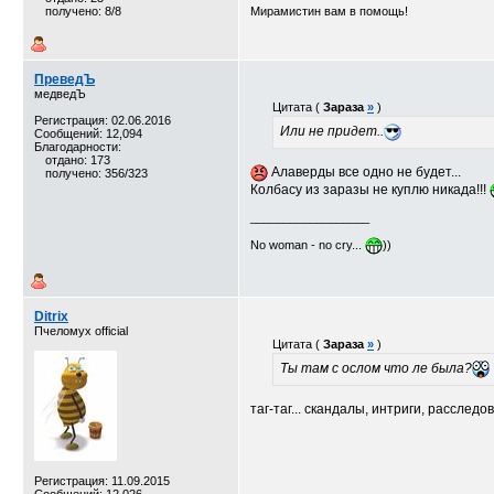
получено: 8/8
Мирамистин вам в помощь!
ПреведЪ
медведЪ
Цитата (
Зараза
»
)
Регистрация: 02.06.2016
Или не придет..
Сообщений: 12,094
Благодарности:
отдано: 173
Алаверды все одно не будет...
получено: 356/323
Колбасу из заразы не куплю никада!!!
__________________
No woman - no cry...
))
Ditrix
Пчеломух official
Цитата (
Зараза
»
)
Ты там с ослом что ле была?
таг-таг... скандалы, интриги, расслед
Регистрация: 11.09.2015