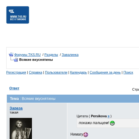
Форумы TKS.RU
/
Разделы
/
Завалинка
Всякие вкуснятины
Регистрация
|
Справка
|
Пользователи
|
Календарь
|
Сообщения за день
|
Поиск
Ответ
Стр
Тема
: Всякие вкуснятины
Зараза
такая
Цитата (
Persikova
»
)
покажи пальцем!
Нимагу