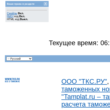
Ваши права в разделе
Смайлы
Вкл.
[IMG]
код
Вкл.
HTML код
Выкл.
Текущее время:
06
ООО "ТКС.РУ"
таможенных но
"Tamplat.ru – 
расчета тамож