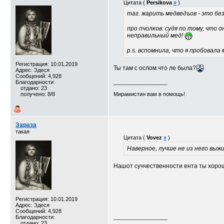
Цитата (
Persikova
»
)
таг. жарить медведъов - это бе
про пчолков: судя по тому, что о
неправильный мед!
p.s. вспомнила, что я пробовала
Регистрация: 10.01.2019
Ты там с ослом что ле была?
Адрес: Здеся
Сообщений: 4,928
Благодарности:
__________________
отдано: 23
получено: 8/8
Мирамистин вам в помощь!
Зараза
такая
Цитата (
Vovez
»
)
Наверное, лучше не из него выж
Нашот суччественности ента ты хоро
Регистрация: 10.01.2019
Адрес: Здеся
Сообщений: 4,928
Благодарности:
__________________
отдано: 23