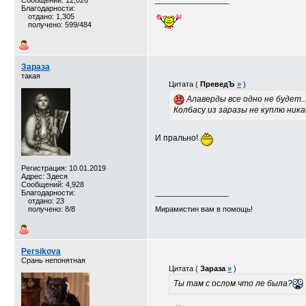
Сообщений: 12,026
__________________
Благодарности:
отдано: 1,305
получено: 599/484
Зараза
такая
Цитата (
ПреведЪ
»
)
Алаверды все одно не будет..
Колбасу из заразы не куплю ника
И прально!
Регистрация: 10.01.2019
Адрес: Здеся
Сообщений: 4,928
Благодарности:
__________________
отдано: 23
получено: 8/8
Мирамистин вам в помощь!
Persikova
Срань непонятная
Цитата (
Зараза
»
)
Ты там с ослом что ле была?