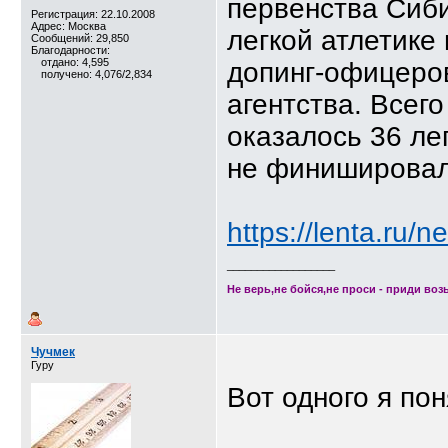
первенства Сиби
Регистрация: 22.10.2008
Адрес: Москва
легкой атлетике
Сообщений: 29,850
Благодарности:
отдано: 4,595
допинг-офицеров
получено: 4,076/2,834
агентства. Всег
оказалось 36 ле
не финишировал
https://lenta.ru/
__________________
Не верь,не бойся,не проси - приди возь
Чучмек
Гуру
Вот одного я пон