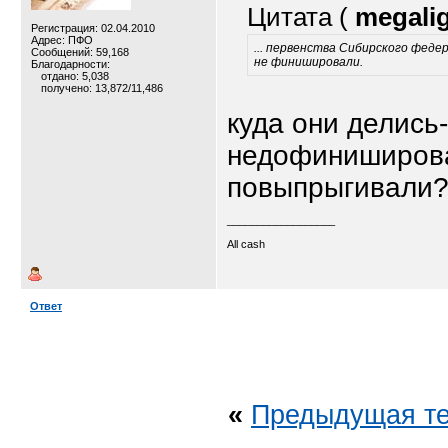
Цитата (
megali
Регистрация: 02.04.2010
Адрес: ПФО
... первенства Сибирского феде
Сообщений: 59,168
не финишировали.
Благодарности:
отдано: 5,038
получено: 13,872/11,486
куда они делись
недофиниширова
повыпрыгивали
__________________
All cash
Ответ
«
Предыдущая т