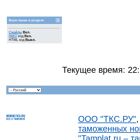
Ваши права в разделе
Смайлы
Вкл.
[IMG]
код
Вкл.
HTML код
Выкл.
Текущее время:
22
ООО "ТКС.РУ"
таможенных но
"Tamplat.ru – 