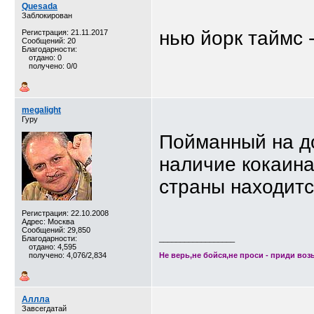
Quesada
Заблокирован
нью йорк таймс 
Регистрация: 21.11.2017
Сообщений: 20
Благодарности:
отдано: 0
получено: 0/0
megalight
Гуру
Пойманный на д
наличие кокаина
страны находит
Регистрация: 22.10.2008
Адрес: Москва
Сообщений: 29,850
Благодарности:
__________________
отдано: 4,595
получено: 4,076/2,834
Не верь,не бойся,не проси - приди возь
Аллла
Завсегдатай