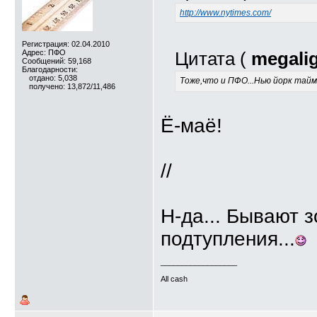
http://www.nytimes.com/
Регистрация: 02.04.2010
Адрес: ПФО
Цитата (
megali
Сообщений: 59,168
Благодарности:
отдано: 5,038
Тоже,что и ПФО...Нью йорк тайм
получено: 13,872/11,486
Ё-маё!
//
Н-да... Бывают 
подтупления...
__________________
All cash