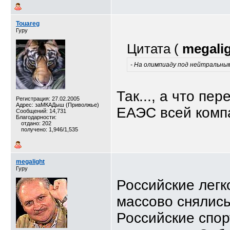
Touareg
Гуру
Цитата (
megali
- На олимпиаду под нейтральным
Так..., а что п
Регистрация: 27.02.2005
Адрес: заМКАДыш (Приволжье)
ЕАЭС всей комп
Сообщений: 14,731
Благодарности:
отдано: 202
получено: 1,946/1,535
megalight
Гуру
Российские легк
массово снялись
Российские спор