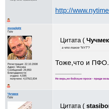
http://www.nytim
megalight
Гуру
Цитата (
Чучмек
а что такое "NYT"?
Тоже,что и ПФО.
Регистрация: 22.10.2008
Адрес: Москва
Сообщений: 29,850
Благодарности:
__________________
отдано: 4,595
получено: 4,076/2,834
Не верь,не бойся,не проси - приди возь
Чучмек
Гуру
Цитата (
stasibo