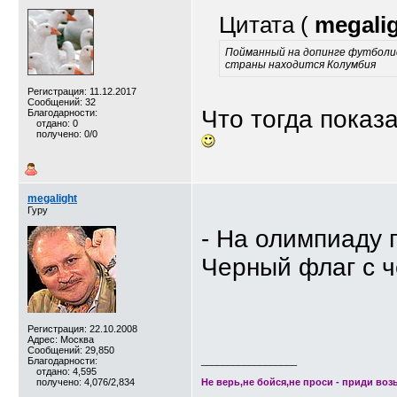
Цитата (
megali
Пойманный на допинге футболис
страны находится Колумбия
Регистрация: 11.12.2017
Сообщений: 32
Что тогда показ
Благодарности:
отдано: 0
получено: 0/0
megalight
Гуру
- На олимпиаду 
Черный флаг с ч
Регистрация: 22.10.2008
Адрес: Москва
Сообщений: 29,850
Благодарности:
__________________
отдано: 4,595
получено: 4,076/2,834
Не верь,не бойся,не проси - приди возь