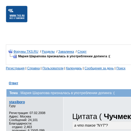
Форумы TKS.RU
/
Разделы
/
Завалинка
/
Спорт
Мария Шарапова призналась в употреблении допинга :(
Регистрация
|
Справка
|
Пользователи
|
Календарь
|
Сообщения за день
|
Поиск
Ответ
Тема
: Мария Шарапова призналась в употреблении допинга :(
stasiboro
Гуру
Регистрация: 07.02.2008
Цитата (
Чучмек
Адрес: Москва
Сообщений: 24,101
Благодарности:
а что такое "NYT"?
отдано: 2,463
получено: 6,150/5,099