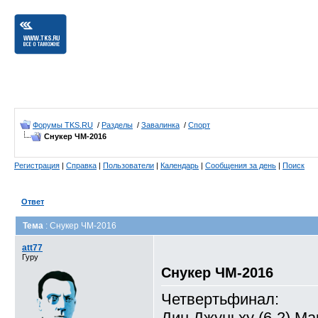
Форумы TKS.RU
/
Разделы
/
Завалинка
/
Спорт
Снукер ЧМ-2016
Регистрация
|
Справка
|
Пользователи
|
Календарь
|
Сообщения за день
|
Поиск
Ответ
Тема
: Снукер ЧМ-2016
att77
Гуру
Снукер ЧМ-2016
Четвертьфинал:
Дин Джуньху (6-2) М