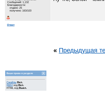
Сообщений: 1,132
Благодарности:
отдано: 25
получено: 163/103
Ответ
«
Предыдущая т
Ваши права в разделе
Смайлы
Вкл.
[IMG]
код
Вкл.
HTML код
Выкл.