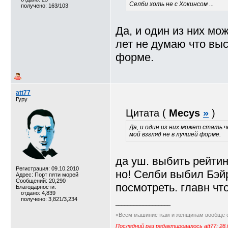
Селби хоть не с Хокинсом ...
получено: 163/103
Да, и один из них мо
лет не думаю что выс
форме.
att77
Гуру
Цитата (
Mecys
»
)
Да, и один из них может стать 
мой взгляд не в лучшей форме.
да уш. выбить рейтин
Регистрация: 09.10.2010
но! Селби выбил Бэйр
Адрес: Порт пяти морей
Сообщений: 20,290
посмотреть. главн чт
Благодарности:
отдано: 4,839
получено: 3,821/3,234
__________________
«Всем машинисткам и женщинам вообще с
Последний раз редактировалось att77; 28.