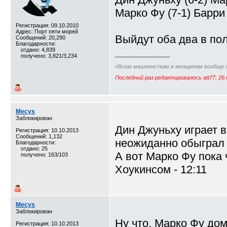
Марко Фу (7-1) Барри
Регистрация: 09.10.2010
Адрес: Порт пяти морей
Выйдут оба два в п
Сообщений: 20,290
Благодарности:
отдано: 4,839
__________________
получено: 3,821/3,234
«Всем машинисткам и женщинам вообще с
Последний раз редактировалось att77; 26.
Mecys
Заблокирован
Дин Джуньху играет 
Регистрация: 10.10.2013
Сообщений: 1,132
неожиданно обыграл 
Благодарности:
отдано: 25
А вот Марко Фу пока 
получено: 163/103
Хоукинсом - 12:11
Mecys
Заблокирован
Ну что, Марко Фу до
Регистрация: 10.10.2013