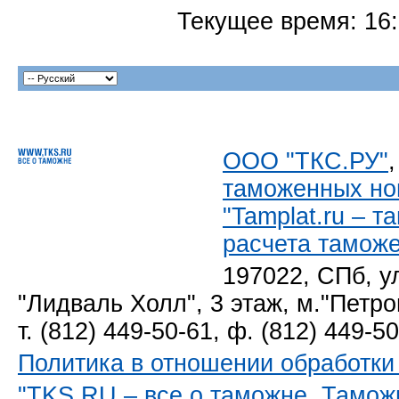
Текущее время:
16
ООО "ТКС.РУ"
таможенных но
"Tamplat.ru – 
расчета тамож
197022, СПб, у
"Лидваль Холл", 3 этаж, м."Петро
т. (812) 449-50-61, ф. (812) 449-5
Политика в отношении обработк
"TKS.RU – все о таможне. Тамож