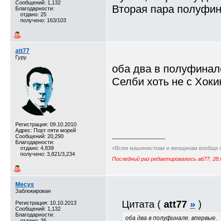
Сообщений: 1,132
Вторая пара полуфин
Благодарности:
отдано: 25
получено: 163/103
att77
Гуру
оба два в полуфинал
Селби хоть не с Хокин
Регистрация: 09.10.2010
Адрес: Порт пяти морей
Сообщений: 20,290
__________________
Благодарности:
отдано: 4,839
«Всем машинисткам и женщинам вообще с
получено: 3,821/3,234
Последний раз редактировалось att77; 28.
Mecys
Заблокирован
Цитата (
att77
»
)
Регистрация: 10.10.2013
Сообщений: 1,132
Благодарности:
оба два в полуфинале. впервые.
отдано: 25