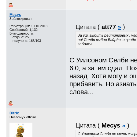
Mecys
Заблокирован
Цитата (
att77
»
)
Регистрация: 10.10.2013
Сообщений: 1,132
Благодарности:
да уш. выбить рейтинговых Гулда
отдано: 25
но! Селби выбил Бэйрда. и вроде
получено: 163/103
заболел.
С Уилсоном Селби не
6:0, а затем сдал. П
назад. Хотя могу и о
прибавить. Но азиат
слова...
Ditrix
Пчеломух official
Цитата (
Mecys
»
)
С Уилсоном Селби не очень сыгра