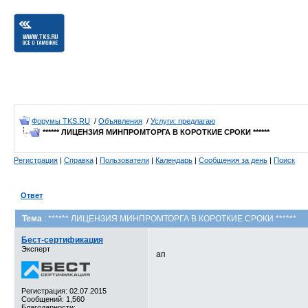
Форумы TKS.RU
/
Объявления
/
Услуги: предлагаю
****** ЛИЦЕНЗИЯ МИНПРОМТОРГА В КОРОТКИЕ СРОКИ ******
Регистрация
|
Справка
|
Пользователи
|
Календарь
|
Сообщения за день
|
Поиск
Ответ
Тема
: ****** ЛИЦЕНЗИЯ МИНПРОМТОРГА В КОРОТКИЕ СРОКИ ******
Бест-сертификация
Эксперт
ап
Регистрация: 02.07.2015
Сообщений: 1,560
Благодарности: