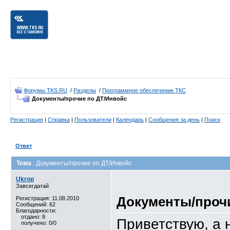
Форумы TKS.RU
/
Разделы
/
Программное обеспечение ТКС
Документы/прочие по ДТ/Инвойс
Регистрация
|
Справка
|
Пользователи
|
Календарь
|
Сообщения за день
|
Поиск
Ответ
Тема
: Документы/прочие по ДТ/Инвойс
Ukrop
Завсегдатай
Документы/проч
Регистрация: 11.08.2010
Сообщений: 62
Благодарности:
отдано: 8
Приветствую, а н
получено: 0/0