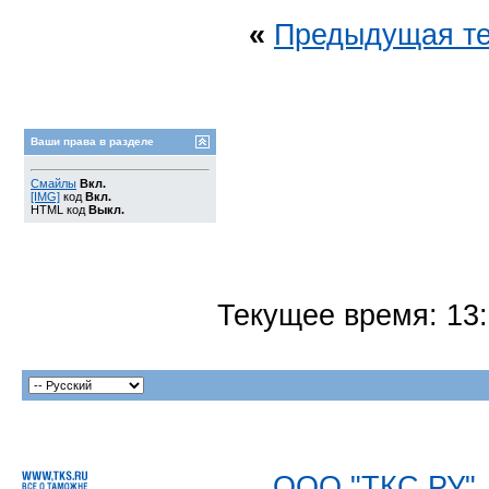
«
Предыдущая т
Ваши права в разделе
Смайлы
Вкл.
[IMG]
код
Вкл.
HTML код
Выкл.
Текущее время:
13
ООО "ТКС.РУ"