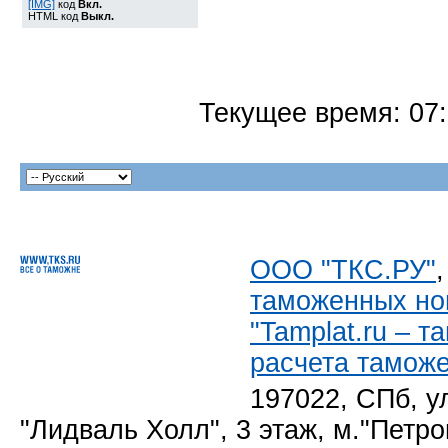
[IMG]
код
Вкл.
HTML код
Выкл.
Текущее время:
07
ООО "ТКС.РУ"
таможенных но
"Tamplat.ru – 
расчета тамож
197022, СПб, у
"Лидваль Холл", 3 этаж, м."Петро