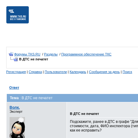
Форумы TKS.RU
/
Разделы
/
Программное обеспечение ТКС
В ДТС не печатет
Регистрация
|
Справка
|
Пользователи
|
Календарь
|
Сообщения за день
|
Поиск
Ответ
Тема
: В ДТС не печатет
Волк.
Эксперт
В ДТС не печатет
Подскажите, ранее в ДТС в графе "Дл
стоимости, дата, ФИО инспектора (тип
как ее исправить?