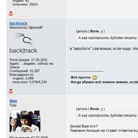
отдано: 41
получено: 29/14
backtrack
Миноносец "Дерзкий"
Цитата (
Волк.
»
)
А как настроить дубляж печати 
в "акробате" сам впиши, если надо. Н
Регистрация: 27.05.2011
Адрес: ...видимо, сейчас на
Земле
__________________
Сообщений: 31,287
Благодарности:
-
Всё просто.
отдано: 2,089
получено: 5,078/4,234
-
Когда убрано всё ложное знание, оста
Мия
Гуру
Цитата (
Волк.
»
)
А как настроить дубляж печати 
Зачем Вам это?
Таможня больше не ставит отметок в д
Регистрация: 07.02.2008