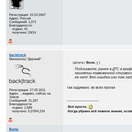
Регистрация: 15.03.2007
Адрес: Россия
Сообщений: 1,071
Благодарности:
отдано: 41
получено: 29/14
backtrack
Миноносец "Дерзкий"
Цитата (
Волк.
»
)
Подскажите, ранее в ДТС в граф
принятии таможенной стоимости
ее нет! Это ошибка или так зад
так задумано. во всех прогах
Регистрация: 27.05.2011
Адрес: ...видимо, сейчас на
Земле
__________________
Сообщений: 31,287
Благодарности:
-
Всё просто.
отдано: 2,089
получено: 5,078/4,234
-
Когда убрано всё ложное знание, оста
Волк.