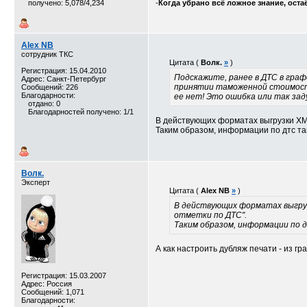
получено: 5,078/4,234
-
Когда убрано всё ложное знание, оста
Alex NB
сотрудник ТКС
Цитата (
Волк.
»
)
Регистрация: 15.04.2010
Подскажите, ранее в ДТС в граф
Адрес: Санкт-Петербург
принятии таможенной стоимости
Сообщений: 226
Благодарности:
ее нет! Это ошибка или так зад
отдано: 0
Благодарностей получено: 1/1
В действующих форматах выгрузки XML
Таким образом, информации по дтс та
Волк.
Эксперт
Цитата (
Alex NB
»
)
В действующих форматах выгруз
отметки по ДТС".
Таким образом, информации по 
А как настроить дубляж печати - из 
Регистрация: 15.03.2007
Адрес: Россия
Сообщений: 1,071
Благодарности: