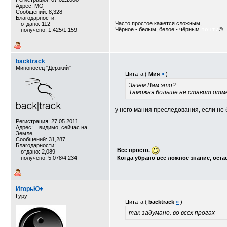
Адрес: МО
__________________
Сообщений: 8,328
Благодарности:
Часто простое кажется сложным,
отдано: 112
Чёрное - белым, белое - чёрным.
©
получено: 1,425/1,159
почти
backtrack
Миноносец "Дерзкий"
Цитата (
Мия
»
)
Зачем Вам это?
Таможня больше не ставит отме
у него мания преследования, если не 
Регистрация: 27.05.2011
Адрес: ...видимо, сейчас на
Земле
__________________
Сообщений: 31,287
Благодарности:
-
Всё просто.
отдано: 2,089
получено: 5,078/4,234
-
Когда убрано всё ложное знание, оста
ИгорьЮ+
Гуру
Цитата (
backtrack
»
)
так задумано. во всех прогах