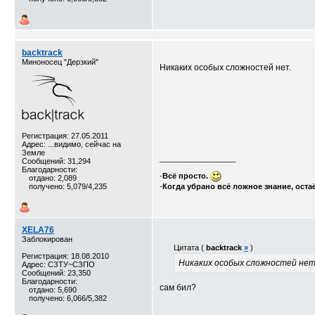
backtrack
Миноносец "Дерзкий"
Никаких особых сложностей нет.
Регистрация: 27.05.2011
Адрес: ...видимо, сейчас на
Земле
__________________
Сообщений: 31,294
Благодарности:
-
Всё просто.
отдано: 2,089
получено: 5,079/4,235
-
Когда убрано всё ложное знание, оста
XELA76
Заблокирован
Цитата (
backtrack
»
)
Регистрация: 18.08.2010
Никаких особых сложностей нет
Адрес: СЗТУ~СЗПО
Сообщений: 23,350
Благодарности:
сам бил?
отдано: 5,690
получено: 6,066/5,382