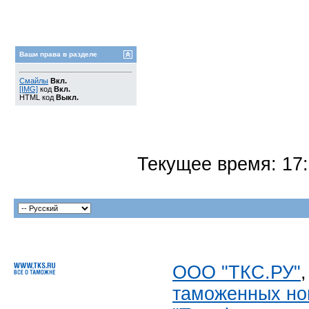
Ваши права в разделе
Смайлы
Вкл.
[IMG]
код
Вкл.
HTML код
Выкл.
Текущее время:
17
ООО "ТКС.РУ"
таможенных но