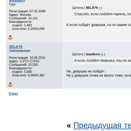
stasiboro
Гуру
Цитата (
XELA76
»
)
Регистрация: 07.02.2008
Спасибо, если пойдет парень, 
Адрес: Москва
Сообщений: 24,101
Благодарности:
А если пойдёт девушка, ты по каким 
отдано: 2,463
получено: 6,150/5,099
XELA76
Заблокирован
Цитата (
stasiboro
»
)
Регистрация: 18.08.2010
А если пойдёт девушка, ты по 
Адрес: СЗТУ~СЗПО
Сообщений: 23,350
Благодарности:
Не, девушка не пойдёт.
отдано: 5,690
получено: 6,066/5,382
Ну у девушек точек не много тоже, есл
Ответ
«
Предыдущая т