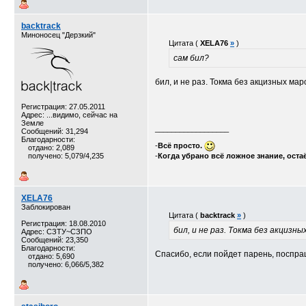
backtrack
Миноносец "Дерзкий"
Цитата (
XELA76
»
)
сам бил?
бил, и не раз. Токма без акцизных мар
Регистрация: 27.05.2011
Адрес: ...видимо, сейчас на
Земле
__________________
Сообщений: 31,294
Благодарности:
-
Всё просто.
отдано: 2,089
получено: 5,079/4,235
-
Когда убрано всё ложное знание, оста
XELA76
Заблокирован
Цитата (
backtrack
»
)
Регистрация: 18.08.2010
бил, и не раз. Токма без акцизн
Адрес: СЗТУ~СЗПО
Сообщений: 23,350
Благодарности:
Спасибо, если пойдет парень, поспр
отдано: 5,690
получено: 6,066/5,382