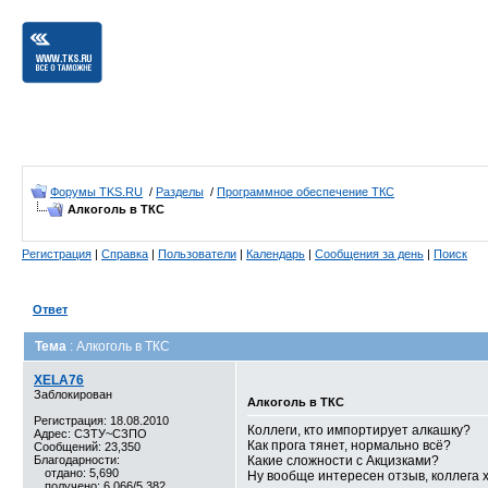
Форумы TKS.RU
/
Разделы
/
Программное обеспечение ТКС
Алкоголь в ТКС
Регистрация
|
Справка
|
Пользователи
|
Календарь
|
Сообщения за день
|
Поиск
Ответ
Тема
: Алкоголь в ТКС
XELA76
Заблокирован
Алкоголь в ТКС
Регистрация: 18.08.2010
Коллеги, кто импортирует алкашку?
Адрес: СЗТУ~СЗПО
Как прога тянет, нормально всё?
Сообщений: 23,350
Благодарности:
Какие сложности с Акцизками?
отдано: 5,690
Ну вообще интересен отзыв, коллега х
получено: 6,066/5,382