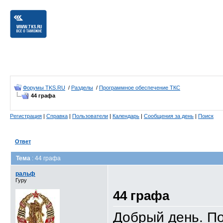
Форумы TKS.RU
/
Разделы
/
Программное обеспечение ТКС
44 графа
Регистрация
|
Справка
|
Пользователи
|
Календарь
|
Сообщения за день
|
Поиск
Ответ
Тема
: 44 графа
ральф
Гуру
44 графа
Добрый день. По