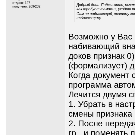
отдано: 127
Добрый день. Подскажите, почем
получено: 269/232
как требует таможня, уходит то
Сам не набивающий, поэтому хо
набивающему.
Возможно у Вас 
набивающий внач
доков признак 0
(формализует) д
Когда документ 
программа автом
Лечится двумя с
1. Убрать в нас
смены признака 
2. После переда
гр., и поменять 