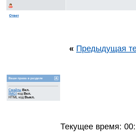
Ответ
«
Предыдущая т
Ваши права в разделе
Смайлы
Вкл.
[IMG]
код
Вкл.
HTML код
Выкл.
Текущее время:
00