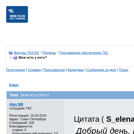
Форумы TKS.RU
/
Разделы
/
Программное обеспечение ТКС
Мож есть у кого?
Регистрация
|
Справка
|
Пользователи
|
Календарь
|
Сообщения за день
|
Поиск
Ответ
Тема
: Мож есть у кого?
Alex NB
сотрудник ТКС
Регистрация: 15.04.2010
Цитата (
S_elen
Адрес: Санкт-Петербург
Сообщений: 226
Благодарности:
Добрый день.
отдано: 0
Благодарностей получено: 1/1