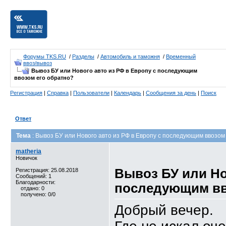
Форумы TKS.RU
/
Разделы
/
Автомобиль и таможня
/
Временный
ввоз/вывоз
Вывоз БУ или Нового авто из РФ в Европу с последующим
ввозом его обратно?
Регистрация
|
Справка
|
Пользователи
|
Календарь
|
Сообщения за день
|
Поиск
Ответ
Тема
: Вывоз БУ или Нового авто из РФ в Европу с последующим ввозом
matheria
Новичок
Вывоз БУ или Но
Регистрация: 25.08.2018
Сообщений: 1
Благодарности:
последующим вв
отдано: 0
получено: 0/0
Добрый вечер.