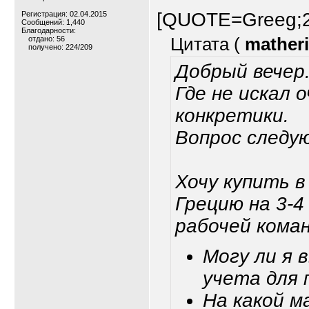
[QUOTE=Greeg;2
Регистрация: 02.04.2015
Сообщений: 1,440
Благодарности:
отдано: 56
Цитата (
mather
получено: 224/209
Добрый вечер
Где не искал 
конкретики.
Вопрос следу
Хочу купить 
Грецию на 3-4
рабочей коман
Могу ли я 
учета для 
На какой м