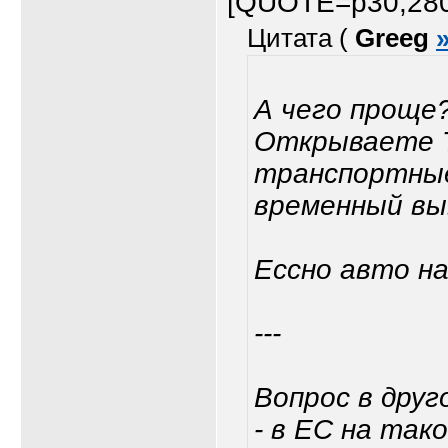
[QUOTE=p30;28
Цитата (
Greeg
А чего проще
Открываете Т
транспортные
временный выв
Ессно авто н
---
Вопрос в друг
- в ЕС на так