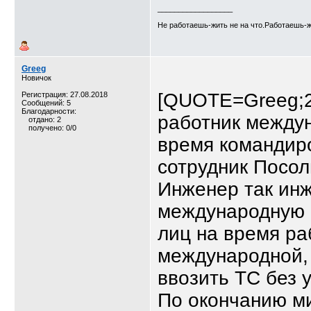
__________________
Не работаешь-жить не на что.Работаешь-ж
Greeg
Новичок
[QUOTE=Greeg;28
Регистрация: 27.08.2018
Сообщений: 5
Благодарности:
работник междун
отдано: 2
получено: 0/0
время командиро
сотрудник Посол
Инженер так ин
международную к
лиц на время ра
международной, 
ввозить ТС без
По окончанию ми