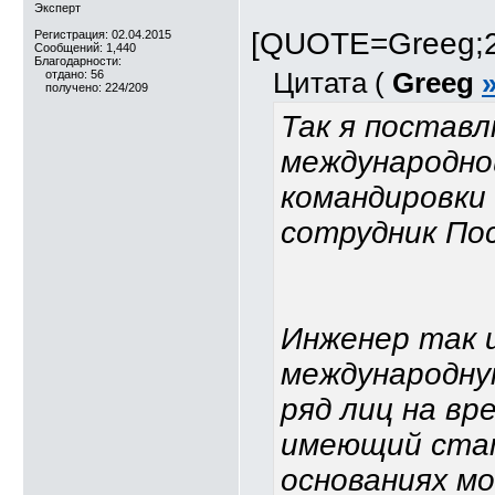
Эксперт
[QUOTE=Greeg;2
Регистрация: 02.04.2015
Сообщений: 1,440
Благодарности:
отдано: 56
Цитата (
Greeg
получено: 224/209
Так я поставл
международной
командировки
сотрудник Пос
Инженер так 
международну
ряд лиц на вр
имеющий стат
основаниях м