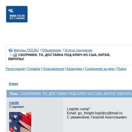
Форумы TKS.RU
/
Объявления
/
Услуги: предлагаю
СБОРНИКИ, ТО, ДОСТАВКА ПОД КЛЮЧ ИЗ США, КИТАЯ,
ЕВРОПЫ!
Регистрация
|
Справка
|
Пользователи
|
Календарь
|
Сообщения за день
|
Поиск
Ответ
Тема
: СБОРНИКИ, ТО, ДОСТАВКА ПОД КЛЮЧ ИЗ США, КИТАЯ, ЕВРОПЫ
rustle
Старожил
Logistic comp"
Email: go_freight-logistics@mail.ru
С уважением, Георгий Анатольевич