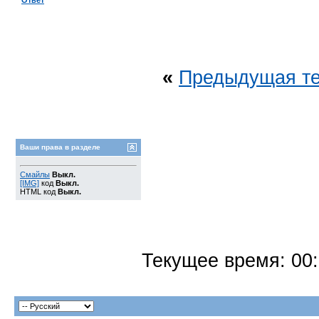
Ответ
«
Предыдущая т
Ваши права в разделе
Смайлы
Выкл.
[IMG]
код
Выкл.
HTML код
Выкл.
Текущее время:
00