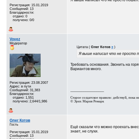
Я выше написал что не просто пошёл
Регистрация: 15.01.2019
Сообщений: 13
Благодарности:
отдано: 0
получено: 0/0
Vovez
Модератор
Цитата (
Олег Котов
»
)
Я выше написал что не просто 
Требовать основания. Звонить на горя
Вариантов много.
Регистрация: 23.08.2007
Адрес: в пути
Сообщений: 31,383
__________________
Благодарности:
отдано: 1,551
Старое солдатское правило: действуй, пока ник
получено: 2,644/1,986
© Эрих Мария Ремарк⁠⁠
Олег Котов
Гость
Ещё сказали что можно проехать внеся
знает, не слухи.
Регистрация: 15.01.2019
Сообщений: 13