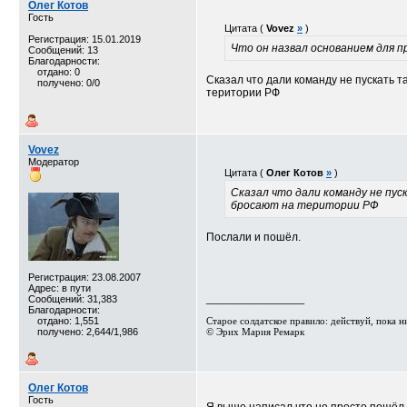
Олег Котов
Гость
Цитата (
Vovez
»
)
Регистрация: 15.01.2019
Что он назвал основанием для 
Сообщений: 13
Благодарности:
отдано: 0
Сказал что дали команду не пускать т
получено: 0/0
територии РФ
Vovez
Модератор
Цитата (
Олег Котов
»
)
Сказал что дали команду не пус
бросают на територии РФ
Послали и пошёл.
Регистрация: 23.08.2007
Адрес: в пути
Сообщений: 31,383
__________________
Благодарности:
отдано: 1,551
Старое солдатское правило: действуй, пока ник
получено: 2,644/1,986
© Эрих Мария Ремарк⁠⁠
Олег Котов
Гость