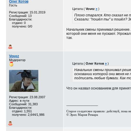
Олег Котов
Гость
Цитата (
Vovez
»
)
Регистрация: 15.01.2019
Плохо старался. Кто сказал не
Сообщений: 13
Сказали: "пошёл ты" и пошёл? Зн
Благодарности:
отдано: 0
получено: 0/0
Начальник смены принимал решение. 
которой они меня не пускают. Угрожа
так.
Vovez
Модератор
Цитата (
Олег Котов
»
)
Начальник смены принимал решен
основании которой они меня не 
подписать любые бумаги. Как то
Что он назвал основанием для приня
Регистрация: 23.08.2007
Адрес: в пути
Сообщений: 31,383
__________________
Благодарности:
отдано: 1,551
Старое солдатское правило: действуй, пока ник
получено: 2,644/1,986
© Эрих Мария Ремарк⁠⁠