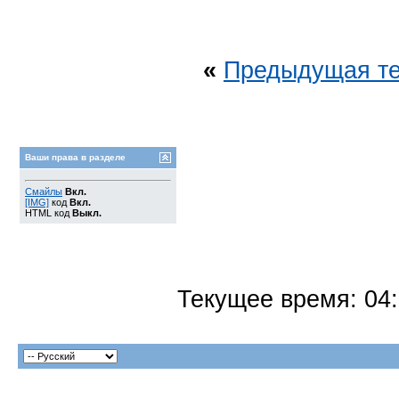
«
Предыдущая т
Ваши права в разделе
Смайлы
Вкл.
[IMG]
код
Вкл.
HTML код
Выкл.
Текущее время:
04