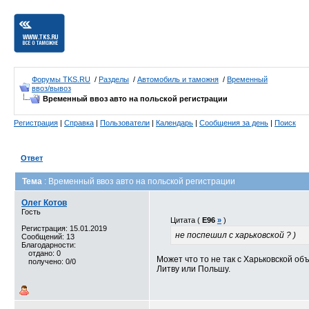
Форумы TKS.RU
/
Разделы
/
Автомобиль и таможня
/
Временный
ввоз/вывоз
Временный ввоз авто на польской регистрации
Регистрация
|
Справка
|
Пользователи
|
Календарь
|
Сообщения за день
|
Поиск
Ответ
Тема
: Временный ввоз авто на польской регистрации
Олег Котов
Гость
Цитата (
E96
»
)
Регистрация: 15.01.2019
не поспешил с харьковской ? )
Сообщений: 13
Благодарности:
отдано: 0
Может что то не так с Харьковской об
получено: 0/0
Литву или Польшу.