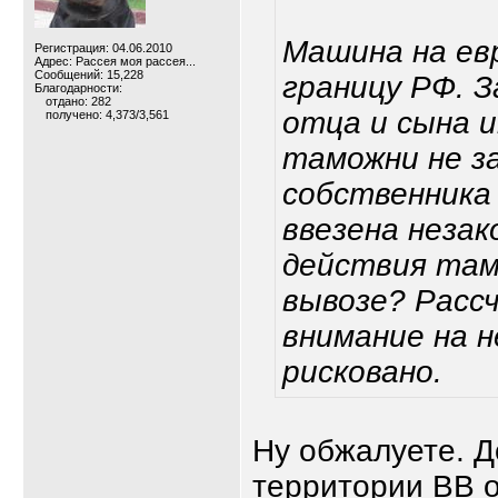
Машина на ев
Регистрация: 04.06.2010
Адрес: Рассея моя рассея...
Сообщений: 15,228
границу РФ. З
Благодарности:
отдано: 282
отца и сына и
получено: 4,373/3,561
таможни не з
собственника
ввезена незак
действия там
вывозе? Расс
внимание на 
рисковано.
Ну обжалуете. Д
территории ВВ о