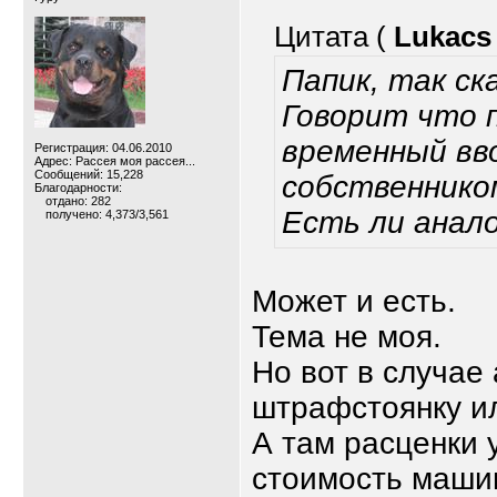
Цитата (
Lukacs
Папик, так ск
Говорит что 
временный вво
Регистрация: 04.06.2010
Адрес: Рассея моя рассея...
Сообщений: 15,228
собственником
Благодарности:
отдано: 282
Есть ли анал
получено: 4,373/3,561
Может и есть.
Тема не моя.
Но вот в случае
штрафстоянку и
А там расценки 
стоимость машин