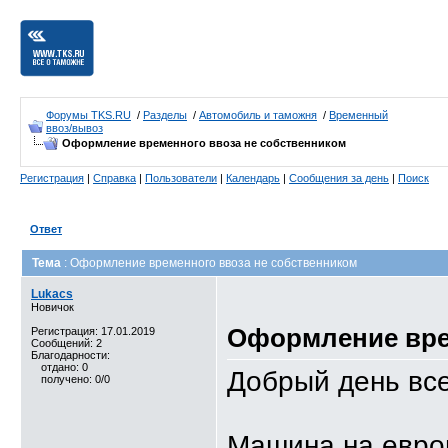
Форумы TKS.RU
/
Разделы
/
Автомобиль и таможня
/
Временный
ввоз/вывоз
Оформление временного ввоза не собственником
Регистрация
|
Справка
|
Пользователи
|
Календарь
|
Сообщения за день
|
Поиск
Ответ
Тема
: Оформление временного ввоза не собственником
Lukacs
Новичок
Оформление вре
Регистрация: 17.01.2019
Сообщений: 2
Благодарности:
отдано: 0
Добрый день вс
получено: 0/0
Машина на евро