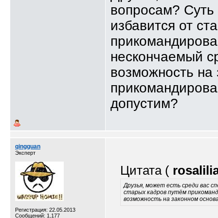
вопросам? Суть 
избавится от ст
прикомандирован
нескончаемый ср
возможность на 
прикомандирова
допустим?
qingguan
Эксперт
Цитата (
rosalili
Друзья, может есть среди вас с
старых кадров путём прикоманди
возможность на законном основ
Регистрация: 22.05.2013
Сообщений: 1,177