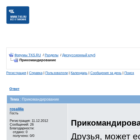
Форумы TKS.RU
/
Разделы
/
Дискуссионный клуб
Прикомандирование
Регистрация
|
Справка
|
Пользователи
|
Календарь
|
Сообщения за день
|
Поиск
Ответ
Тема
: Прикомандирование
rosalilia
Гость
Прикомандиров
Регистрация: 11.12.2012
Сообщений: 26
Благодарности:
отдано: 0
Друзья, может е
получено: 0/0