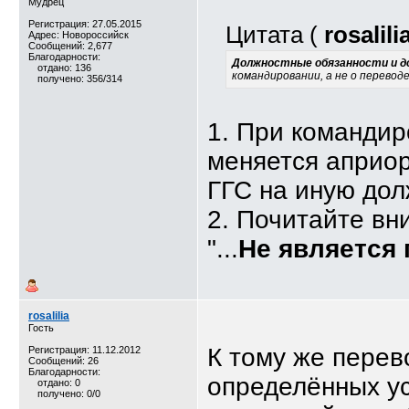
Мудрец
Регистрация: 27.05.2015
Цитата (
rosalili
Адрес: Новороссийск
Сообщений: 2,677
Благодарности:
Должностные обязанности и 
отдано: 136
командировании, а не о перевод
получено: 356/314
1. При командир
меняется априор
ГГС на иную дол
2. Почитайте вн
"...
Не является
rosalilia
Гость
К тому же перев
Регистрация: 11.12.2012
Сообщений: 26
Благодарности:
определённых ус
отдано: 0
получено: 0/0