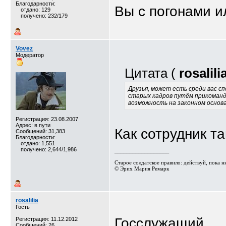
Благодарности:
Вы с погонами 
отдано: 129
получено: 232/179
Vovez
Модератор
Цитата (
rosalili
Друзья, может есть среди вас с
старых кадров путём прикоманди
возможность на законном основ
Регистрация: 23.08.2007
Адрес: в пути
Как сотрудник т
Сообщений: 31,383
Благодарности:
отдано: 1,551
получено: 2,644/1,986
__________________
Старое солдатское правило: действуй, пока ник
© Эрих Мария Ремарк⁠⁠
rosalilia
Гость
Госслужащий
Регистрация: 11.12.2012
Сообщений: 26