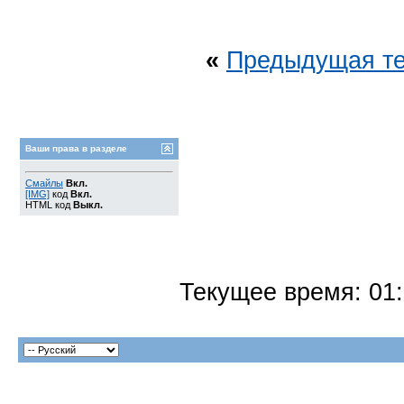
«
Предыдущая т
Ваши права в разделе
Смайлы
Вкл.
[IMG]
код
Вкл.
HTML код
Выкл.
Текущее время:
01