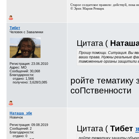
Старое солдатское правило: действуй, пока ник
© Эрих Мария Ремарк⁠⁠
Тибет
Человек с Завалинки
Цитата (
Наташа
Прошу помощи. Ситуация. Вы я
ваши права. Нужны реальные фа
таможенные органы защитили ва
Регистрация: 23.06.2010
Адрес: МО
Сообщений: 30,068
Благодарности:
ройте тематику 
отдано: 1,566
получено: 3,628/3,085
соПственности
Наташа_збк
Новичок
Регистрация: 09.08.2019
Цитата (
Тибет
Сообщений: 2
Благодарности:
отдано: 0
ройте тематику защиты объек