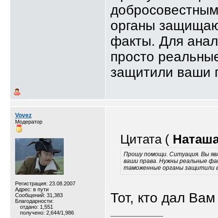
добросовестным
органы защищаю
факты. Для ана
просто реальны
защитили ваши п
Vovez
Модератор
Цитата (
Наташа
Прошу помощи. Ситуация. Вы я
ваши права. Нужны реальные фа
таможенные органы защитили ва
Регистрация: 23.08.2007
Адрес: в пути
Тот, кто дал Вам 
Сообщений: 31,383
Благодарности:
отдано: 1,551
получено: 2,644/1,986
__________________