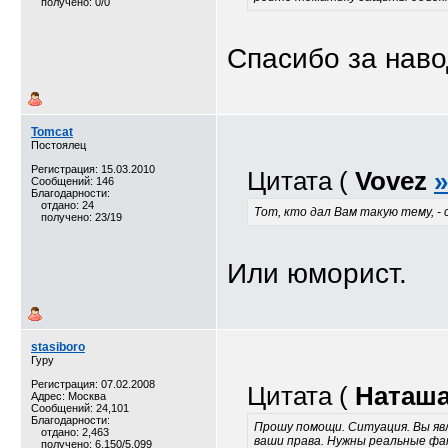
получено: 0/0
Спасибо за наво
Tomcat
Постоялец
Регистрация: 15.03.2010
Цитата (
Vovez
»
Сообщений: 146
Благодарности:
отдано: 24
Тот, кто дал Вам такую тему, - 
получено: 23/19
Или юморист.
stasiboro
Гуру
Регистрация: 07.02.2008
Цитата (
Наташа
Адрес: Москва
Сообщений: 24,101
Благодарности:
Прошу помощи. Ситуация. Вы я
отдано: 2,463
ваши права. Нужны реальные фа
получено: 6,150/5,099