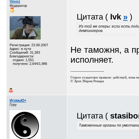
Vovez
Модератор
Цитата (
Ivk
»
)
Из той же оперы: если есть по
демпингеров.
Регистрация: 23.08.2007
Не таможня, а п
Адрес: в пути
Сообщений: 31,383
Благодарности:
исполняет.
отдано: 1,551
получено: 2,644/1,986
__________________
Старое солдатское правило: действуй, пока ник
© Эрих Мария Ремарк⁠⁠
ИгорьЮ+
Гуру
Цитата (
stasibo
Таможенные органы по умолчан