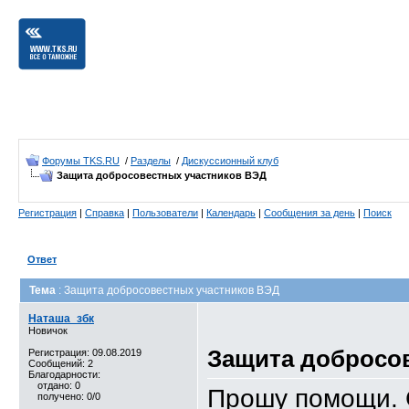
Форумы TKS.RU
/
Разделы
/
Дискуссионный клуб
Защита добросовестных участников ВЭД
Регистрация
|
Справка
|
Пользователи
|
Календарь
|
Сообщения за день
|
Поиск
Ответ
Тема
: Защита добросовестных участников ВЭД
Наташа_збк
Новичок
Защита добросо
Регистрация: 09.08.2019
Сообщений: 2
Благодарности:
отдано: 0
Прошу помощи. 
получено: 0/0