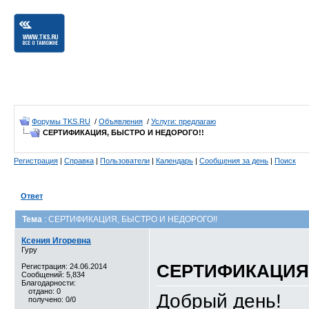
Форумы TKS.RU
/
Объявления
/
Услуги: предлагаю
СЕРТИФИКАЦИЯ, БЫСТРО И НЕДОРОГО!!
Регистрация
|
Справка
|
Пользователи
|
Календарь
|
Сообщения за день
|
Поиск
Ответ
Тема
: СЕРТИФИКАЦИЯ, БЫСТРО И НЕДОРОГО!!
Ксения Игоревна
Гуру
СЕРТИФИКАЦИЯ,
Регистрация: 24.06.2014
Сообщений: 5,834
Благодарности:
отдано: 0
Добрый день!
получено: 0/0