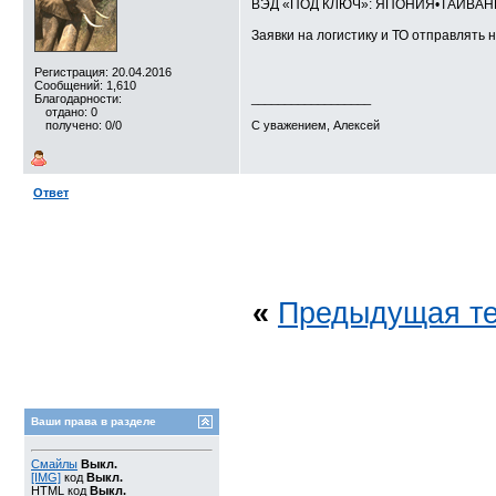
ВЭД «ПОД КЛЮЧ»: ЯПОНИЯ•ТАЙВА
Заявки на логистику и ТО отправлять н
Регистрация: 20.04.2016
Сообщений: 1,610
Благодарности:
__________________
отдано: 0
получено: 0/0
С уважением, Алексей
Ответ
«
Предыдущая т
Ваши права в разделе
Смайлы
Выкл.
[IMG]
код
Выкл.
HTML код
Выкл.