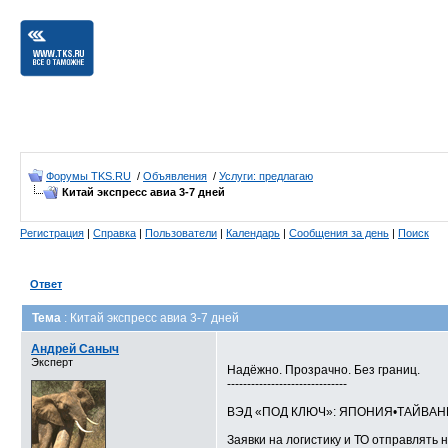
Форумы TKS.RU
/
Объявления
/
Услуги: предлагаю
Китай экспресс авиа 3-7 дней
Регистрация
|
Справка
|
Пользователи
|
Календарь
|
Сообщения за день
|
Поиск
Ответ
Тема
: Китай экспресс авиа 3-7 дней
Андрей Саныч
Эксперт
Надёжно. Прозрачно. Без границ.
------------------------------
ВЭД «ПОД КЛЮЧ»: ЯПОНИЯ•ТАЙВА
Заявки на логистику и ТО отправлять н