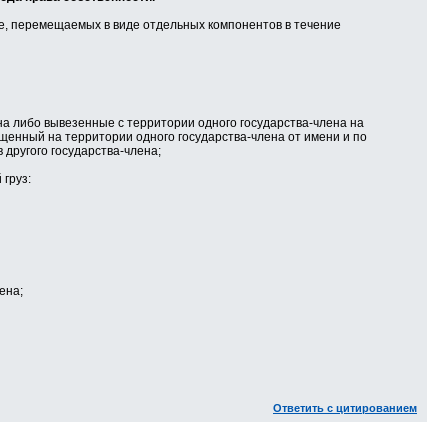
де, перемещаемых в виде отдельных компонентов в течение
ена либо вывезенные с территории одного государства-члена на
ущенный на территории одного государства-члена от имени и по
 другого государства-члена;
груз:
ена;
Ответить с цитированием