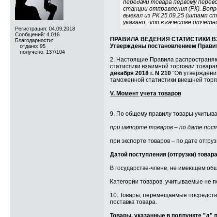
передачи товара первому перево
станции отправления (РК). Воп
выехал из РК 25.09.25 (штамп с
указано, что в качестве отчетн
Регистрация: 04.09.2018
Сообщений: 4,016
ПРАВИЛА ВЕДЕНИЯ СТАТИСТИКИ 
Благодарности:
Утверждены постановлением Правите
отдано: 95
получено: 137/104
2. Настоящие Правила распространяю
статистики взаимной торговли товара
декабря 2018 г. N 210
"Об утверждении
таможенной статистики внешней торгов
V. Момент учета товаров
9. По общему правилу товары учитыв
при импорте товаров – по дате пос
при экспорте товаров – по дате отгруз
Датой поступления (отгрузки) товар
В государстве-члене, не имеющем общ
Категории товаров, учитываемые не п
10. Товары, перемещаемые посредство
поставка товара.
Товары, указанные в подпункте "д" 