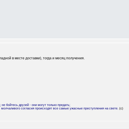
ладной в месте доставки), тогда и месяц получения.
; не бойтесь друзей - они могут только предать;
х молчаливого согласия происходят все самые ужасные преступления на свете.
(с)