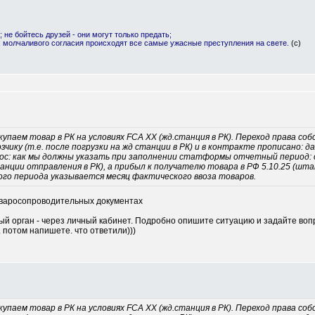
; не бойтесь друзей - они могут только предать;
х молчаливого согласия происходят все самые ужасные преступления на свете.
(с)
купаем товар в РК на условиях FCA ХХ (жд.станция в РК). Переход права с
зчику (т.е. после погрузки на жд станции в РК) и в контракте прописано: 
рос: как мы должны указать при заполнении статформы отчетный период: 
танции отправления в РК), а прибыл к получателю товара в РФ 5.10.25 (шта
ого периода указывается месяц фактического ввоза товаров.
товаросопроводительных документах
й орган - через личный кабинет. Подробно опишите ситуацию и задайте вопр
. потом напишете. что ответили)))
купаем товар в РК на условиях FCA ХХ (жд.станция в РК). Переход права с