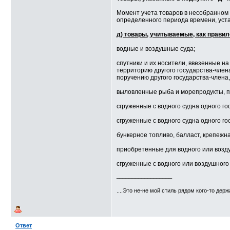
Момент учета товаров в несобранном 
определенного периода времени, уста
д) товары, учитываемые, как правил
водные и воздушные суда;
спутники и их носители, ввезенные н
территорию другого государства-член
поручению другого государства-члена,
выловленные рыба и морепродукты, п
сгруженные с водного судна одного го
сгруженные с водного судна одного го
бункерное топливо, балласт, крепежн
приобретенные для водного или возду
сгруженные с водного или воздушного 
__________________
....Это не-не мой стиль рядом кого-то держа
Ответ