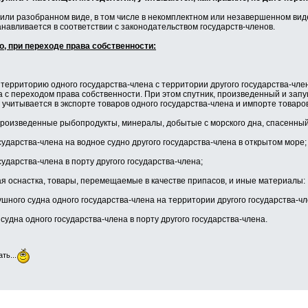
или разобранном виде, в том числе в некомплектном или незавершенном ви
навливается в соответствии с законодательством государств-членов.
о, при переходе права собственности:
а территорию одного государства-члена с территории другого государства-чл
а с переходом права собственности. При этом спутник, произведенный и зап
 учитывается в экспорте товаров одного государства-члена и импорте товаров
роизведенные рыбопродукты, минералы, добытые с морского дна, спасенный 
сударства-члена на водное судно другого государства-члена в открытом море;
сударства-члена в порту другого государства-члена;
ая оснастка, товары, перемещаемые в качестве припасов, и иные материалы:
шного судна одного государства-члена на территории другого государства-чл
судна одного государства-члена в порту другого государства-члена.
ть...