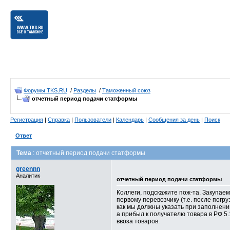
Форумы TKS.RU
/
Разделы
/
Таможенный союз
отчетный период подачи статформы
Регистрация
|
Справка
|
Пользователи
|
Календарь
|
Сообщения за день
|
Поиск
Ответ
Тема
: отчетный период подачи статформы
greennn
Аналитик
отчетный период подачи статформы
Коллеги, подскажите пож-та. Закупаем
первому перевозчику (т.е. после погру
как мы должны указать при заполнени
а прибыл к получателю товара в РФ 5.
ввоза товаров.