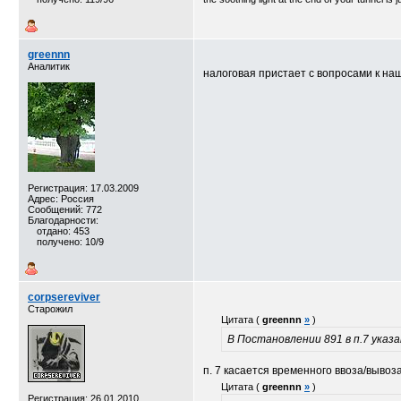
greennn
Аналитик
налоговая пристает с вопросами к на
Регистрация: 17.03.2009
Адрес: Россия
Сообщений: 772
Благодарности:
отдано: 453
получено: 10/9
corpsereviver
Старожил
Цитата (
greennn
»
)
В Постановлении 891 в п.7 указ
п. 7 касается временного ввоза/вывоза
Цитата (
greennn
»
)
Регистрация: 26.01.2010