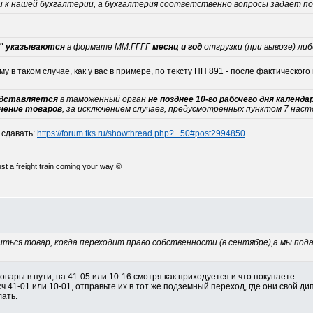
и к нашей бухгалтерии, а бухгалтерия соответственно вопросы задает п
" указываются
в формате ММ.ГГГГ
месяц и год
отгрузки (при вывозе) ли
му в таком случае, как у вас в примере, по тексту ПП 891 - после фактического
едставляется
в таможенный орган
не позднее 10-го рабочего дня календ
чение товаров
, за исключением случаев, предусмотренных пунктом 7 нас
 сдавать:
https://forum.tks.ru/showthread.php?...50#post2994850
just a freight train coming your way ©
авиться товар, когда переходит право собственности (в сентябре),а мы по
товары в пути, на 41-05 или 10-16 смотря как приходуется и что покупаете.
сч.41-01 или 10-01, отправьте их в тот же подземный переход, где они свой ди
ать.