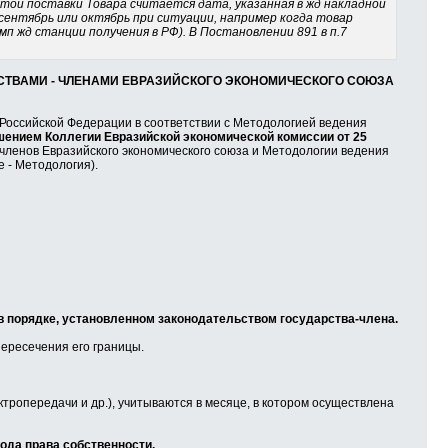
датой поставки Товара считается дата, указанная в жд накладной
сентябрь или октябрь при ситуации, например когда товар
мп жд станции получения в РФ). В Постановлении 891 в п.7
СТВАМИ - ЧЛЕНАМИ ЕВРАЗИЙСКОГО ЭКОНОМИЧЕСКОГО СОЮЗА
 Российской Федерации в соответствии с Методологией ведения
шением Коллегии Евразийской экономической комиссии от 25
 членов Евразийского экономического союза и Методологии ведения
 - Методология).
 в порядке, установленном законодательством государства-члена.
пересечения его границы.
ропередачи и др.), учитываются в месяце, в котором осуществлена
хода права собственности.