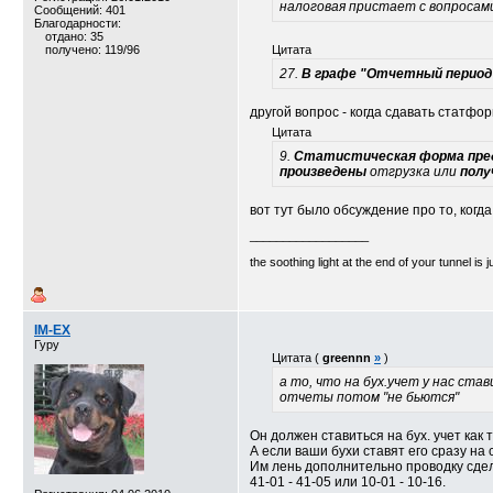
налоговая пристает с вопросам
Сообщений: 401
Благодарности:
отдано: 35
получено: 119/96
Цитата
27.
В графе "Отчетный период
другой вопрос - когда сдавать статфор
Цитата
9.
Статистическая форма пр
произведены
отгрузка или
полу
вот тут было обсуждение про то, когда
__________________
the soothing light at the end of your tunnel is 
IM-EX
Гуру
Цитата (
greennn
»
)
а то, что на бух.учет у нас ст
отчеты потом "не бьются"
Он должен ставиться на бух. учет как 
А если ваши бухи ставят его сразу на 
Им лень дополнительно проводку сдел
41-01 - 41-05 или 10-01 - 10-16.