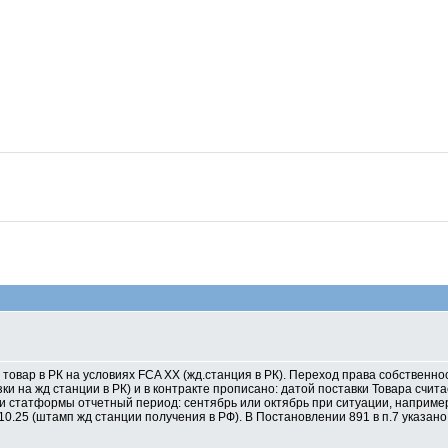
 товар в РК на условиях FCA ХХ (жд.станция в РК). Переход права собственно
зки на жд станции в РК) и в контракте прописано: датой поставки Товара счит
и статформы отчетный период: сентябрь или октябрь при ситуации, например 
10.25 (штамп жд станции получения в РФ). В Постановлении 891 в п.7 указано