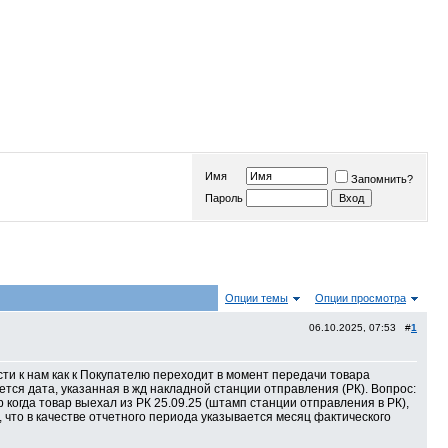
Имя
Запомнить?
Пароль
Опции темы
Опции просмотра
06.10.2025, 07:53 #
1
сти к нам как к Покупателю переходит в момент передачи товара
ается дата, указанная в жд накладной станции отправления (РК). Вопрос:
когда товар выехал из РК 25.09.25 (штамп станции отправления в РК),
, что в качестве отчетного периода указывается месяц фактического