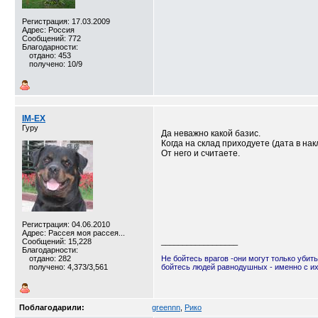
Регистрация: 17.03.2009
Адрес: Россия
Сообщений: 772
Благодарности:
отдано: 453
получено: 10/9
IM-EX
Гуру
Да неважно какой базис.
Когда на склад приходуете (дата в нак
От него и считаете.
Регистрация: 04.06.2010
Адрес: Рассея моя рассея...
Сообщений: 15,228
__________________
Благодарности:
отдано: 282
Не бойтесь врагов -они могут только убить
получено: 4,373/3,561
бойтесь людей равнодушных - именно с и
Поблагодарили:
greennn
,
Рико