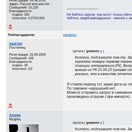
Регистрация: 04.06.2010
Адрес: Рассея моя рассея...
Сообщений: 15,228
__________________
Благодарности:
отдано: 282
Не бойтесь врагов -они могут только убить
получено: 4,373/3,561
бойтесь людей равнодушных - именно с и
Поблагодарили:
stasiboro
ашатан
Постоялец
Цитата (
greennn
»
)
Регистрация: 25.09.2009
Коллеги, подскажите пож-та. За
Сообщений: 106
передачи товара первому перево
Благодарности:
отдано: 39
станции отправления (РК). Воп
получено: 2/2
выехал из РК 25.09.25 (штамп с
указано, что в качестве отчетн
Я ставлю период тот, какая дата на 
По таможне -нарушений нет.
Можете отправить запрос в таможенны
произведена отгрузке ( при импорте)..
Злюка
Мудрец
Цитата (
greennn
»
)
Коллеги, подскажите пож-та. За