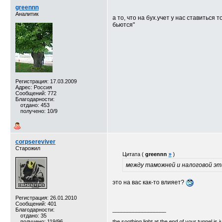
greennn
Аналитик
а то, что на бух.учет у нас ставиться
бьются"
Регистрация: 17.03.2009
Адрес: Россия
Сообщений: 772
Благодарности:
отдано: 453
получено: 10/9
corpsereviver
Старожил
Цитата (
greennn
»
)
между таможней и налоговой эт
это на вас как-то влияет?
Регистрация: 26.01.2010
Сообщений: 401
Благодарности:
__________________
отдано: 35
получено: 119/96
the soothing light at the end of your tunnel is 