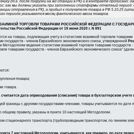
зчику (т.е. после погрузки на жд станции в РК) и в контракте прописано: 
рос: как мы должны указать при заполнении статформы отчетный период: 
танции отправления в РК), а прибыл к получателю товара в РФ 5.10.25 (шта
ого периода указывается месяц фактического ввоза товаров.
ВЗАИМНОЙ ТОРГОВЛИ ТОВАРАМИ РОССИЙСКОЙ ФЕДЕРАЦИИ С ГОСУДАР
льства Российской Федерации от 19 июня 2020 г. N 891
тся на товары, подлежащие учету в статистике взаимной торговли товарами
ми государств - членов Евразийского экономического союза, утвержденной
Ре
 Методологии ведения статистики взаимной торговли товарами государств -
ли товарами государств - членов Евразийского экономического союза" (далее
аются:
тупления товара;
ки товара.
а считается дата оприходования (списания) товара в бухгалтерском учете
ей границы с другими государствами-членами, товары учитываются по дате 
о общему правилу, указаны в пункте 10 настоящей Методологии.
м стационарного транспорта (трубопроводным транспортом, по линиям элект
пункта 7 настоящей Методологии, учитываются, как правило, по дате пере