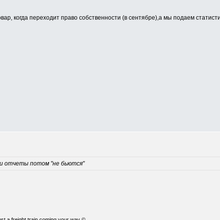
 товар, когда переходит право собственности (в сентябре),а мы подаем статис
и отчеты потом "не бьются"
just a freight train coming your way ©