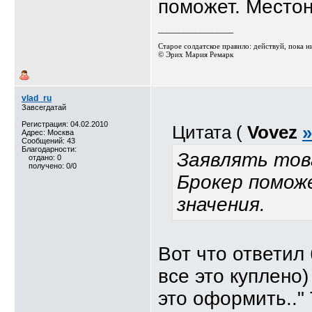
поможет. Местон
__________________
Старое солдатское правило: действуй, пока ник
© Эрих Мария Ремарк⁠⁠
vlad_ru
Завсегдатай
Регистрация: 04.02.2010
Цитата (
Vovez
»
Адрес: Москва
Сообщений: 43
Благодарности:
Заявлять това
отдано: 0
получено: 0/0
Брокер помож
значения.
Вот что ответил
все это куплено
это оформить.."