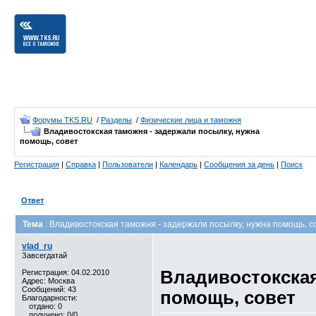
Форумы TKS.RU
/
Разделы
/
Физические лица и таможня
Владивостокская таможня - задержали посылку, нужна
помощь, совет
Регистрация
|
Справка
|
Пользователи
|
Календарь
|
Сообщения за день
|
Поиск
Ответ
Тема
: Владивостокская таможня - задержали посылку, нужна помощь, с
vlad_ru
Завсегдатай
Владивостокская
Регистрация: 04.02.2010
Адрес: Москва
Сообщений: 43
помощь, совет
Благодарности:
отдано: 0
получено: 0/0