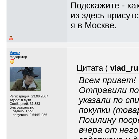
Подскажите - ка
из здесь присут
я в Москве.
Vovez
Модератор
Цитата (
vlad_ru
Всем привет!
Отправили пос
Регистрация: 23.08.2007
указали по с
Адрес: в пути
Сообщений: 31,383
покупки (това
Благодарности:
отдано: 1,551
получено: 2,644/1,986
Пошлину поср
вчера от него