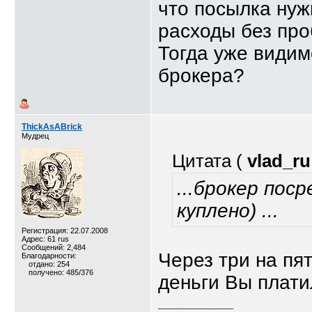
что посылка нуж
расходы без про
Тогда уже видим
брокера?
ThickAsABrick
Мудрец
Цитата (
vlad_ru
...брокер пос
куплено) ...
Регистрация: 22.07.2008
Адрес: 61 rus
Сообщений: 2,484
Через три на пя
Благодарности:
отдано: 254
получено: 485/376
деньги Вы платил
__________________