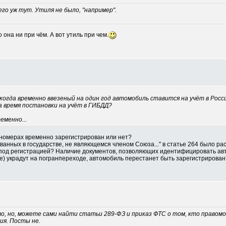
го уж тут. Утиля не было, "например".
 она ни при чём. А вот утиль при чем.
огда временно ввезеный на один год автомобиль ставится на учёт в Росси
а время постановки на учёт в ГИБДД?
еменно...
 номерах временно зарегистрирован или нет?
ованных в государстве, не являющемся членом Союза..." в статье 264 было рас
 под регистрацией? Наличие документов, позволяющих идентифицировать ав
е) украдут на погранпереходе, автомобиль перестанет быть зарегистрирован
во, но, можете сами найти статьи 289-ФЗ и приказ ФТС о том, кто правом
я. Посты не.