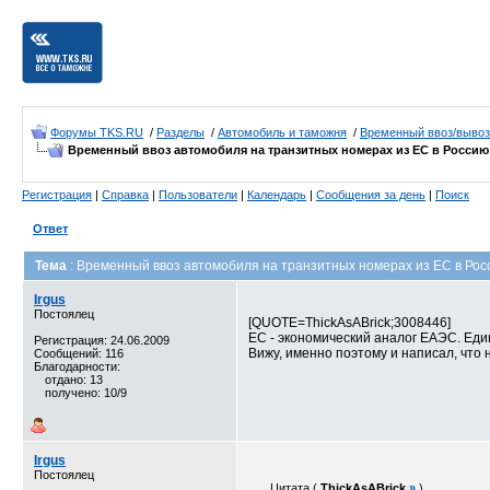
Форумы TKS.RU
/
Разделы
/
Автомобиль и таможня
/
Временный ввоз/вывоз
Временный ввоз автомобиля на транзитных номерах из ЕС в Россию
Регистрация
|
Справка
|
Пользователи
|
Календарь
|
Сообщения за день
|
Поиск
Ответ
Тема
: Временный ввоз автомобиля на транзитных номерах из ЕС в Рос
Irgus
Постоялец
[QUOTE=ThickAsABrick;3008446]
ЕС - экономический аналог ЕАЭС. Еди
Регистрация: 24.06.2009
Вижу, именно поэтому и написал, что 
Сообщений: 116
Благодарности:
отдано: 13
получено: 10/9
Irgus
Постоялец
Цитата (
ThickAsABrick
»
)