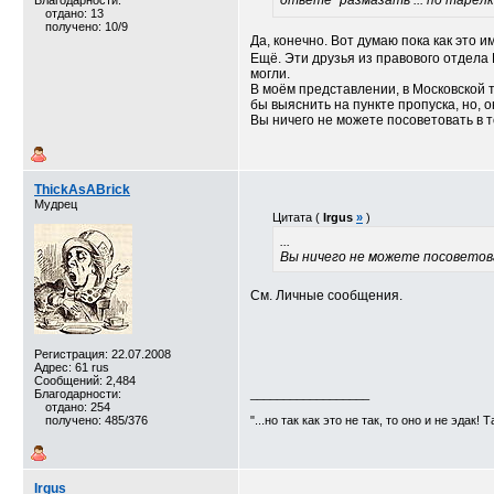
ответе "размазать ... по тарелк
Благодарности:
отдано: 13
получено: 10/9
Да, конечно. Вот думаю пока как это 
Ещё. Эти друзья из правового отдела 
могли.
В моём представлении, в Московской та
бы выяснить на пункте пропуска, но, о
Вы ничего не можете посоветовать в т
ThickAsABrick
Мудрец
Цитата (
Irgus
»
)
...
Вы ничего не можете посоветова
См. Личные сообщения.
Регистрация: 22.07.2008
Адрес: 61 rus
Сообщений: 2,484
Благодарности:
__________________
отдано: 254
получено: 485/376
"...но так как это не так, то оно и не эдак! 
Irgus