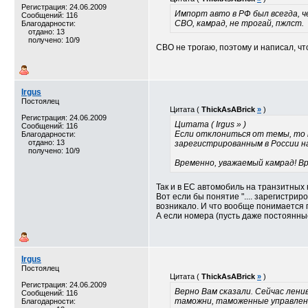
Регистрация: 24.06.2009
Импорт авто в РФ был всегда, че
Сообщений: 116
СВО, камрад, не трогай, пжлст.
Благодарности:
отдано: 13
получено: 10/9
СВО не трогаю, поэтому и написал, что
Irgus
Постоялец
Цитата (
ThickAsABrick
»
)
Регистрация: 24.06.2009
Цитата ( Irgus » )
Сообщений: 116
Если отклониться от темы, то к
Благодарности:
отдано: 13
зарегистрированным в России н
получено: 10/9
Временно, уважаемый камрад! Вр
Так и в ЕС автомобиль на транзитных
Вот если бы понятие ".... зарегистрир
возникало. И что вообще понимается
А если номера (пусть даже постоянны
Irgus
Постоялец
Цитата (
ThickAsABrick
»
)
Регистрация: 24.06.2009
Верно Вам сказали. Сейчас лени
Сообщений: 116
таможни, таможенные управлени
Благодарности: