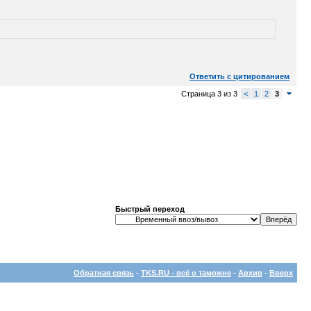
Ответить с цитированием
Страница 3 из 3
<
1
2
3
Быстрый переход
Обратная связь
-
TKS.RU - всё о таможне
-
Архив
-
Вверх