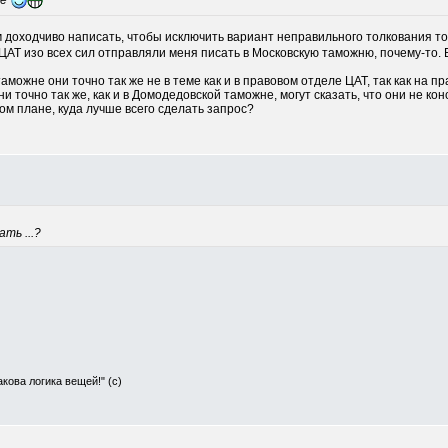
е"
им доходчиво написать, чтобы исключить вариант неправильного толкования тог
ЦАТ изо всех сил отправляли меня писать в Московскую таможню, почему-то. 
можне они точно так же не в теме как и в правовом отделе ЦАТ, так как на пр
ни точно так же, как и в Домодедовской таможне, могут сказать, что они не кон
ом плане, куда лучше всего сделать запрос?
ть ...?
Такова логика вещей!" (с)