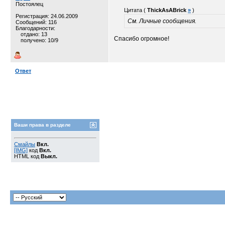
Постоялец
Цитата (
ThickAsABrick
»
)
Регистрация: 24.06.2009
См. Личные сообщения.
Сообщений: 116
Благодарности:
отдано: 13
Спасибо огромное!
получено: 10/9
Ответ
Ваши права в разделе
Смайлы
Вкл.
[IMG]
код
Вкл.
HTML код
Выкл.