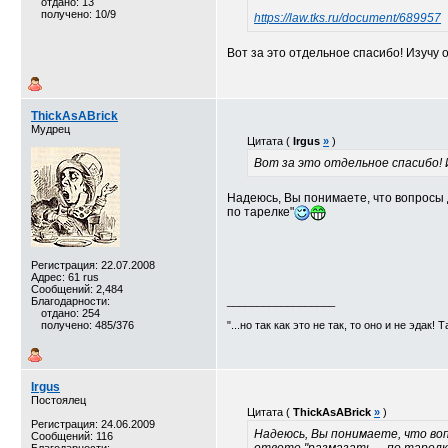
отдано: 13
получено: 10/9
https://law.tks.ru/document/689957
Вот за это отдельное спасибо! Изучу 
ThickAsABrick
Мудрец
Цитата (
Irgus
»
)
Вот за это отдельное спасибо! 
Надеюсь, Вы понимаете, что вопросы 
по тарелке"
Регистрация: 22.07.2008
Адрес: 61 rus
Сообщений: 2,484
Благодарности:
__________________
отдано: 254
получено: 485/376
"...но так как это не так, то оно и не эдак! 
Irgus
Постоялец
Цитата (
ThickAsABrick
»
)
Регистрация: 24.06.2009
Надеюсь, Вы понимаете, что в
Сообщений: 116