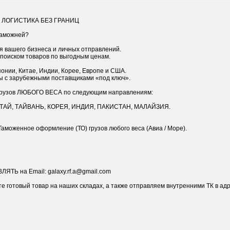
Я ЛОГИСТИКА БЕЗ ГРАНИЦ
таможней?
 вашего бизнеса и личных отправлений.
 поиском товаров по выгодным ценам.
понии, Китае, Индии, Корее, Европе и США.
ы с зарубежными поставщиками «под ключ».
грузов ЛЮБОГО ВЕСА по следующим направлениям:
КИТАЙ, ТАЙВАНЬ, КОРЕЯ, ИНДИЯ, ПАКИСТАН, МАЛАЙЗИЯ.
Таможенное оформление (ТО) грузов любого веса (Авиа / Море).
ТЬ на Email: galaxy.rf.a@gmail.com
е готовый товар на наших складах, а также отправляем внутренними ТК в адр