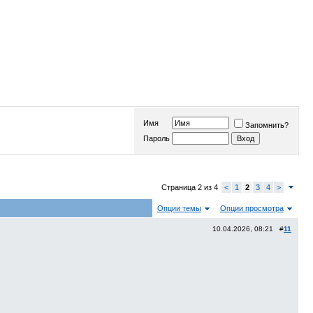
Имя
Запомнить?
Пароль
Страница 2 из 4
<
1
2
3
4
>
Опции темы
Опции просмотра
10.04.2026, 08:21 #
11