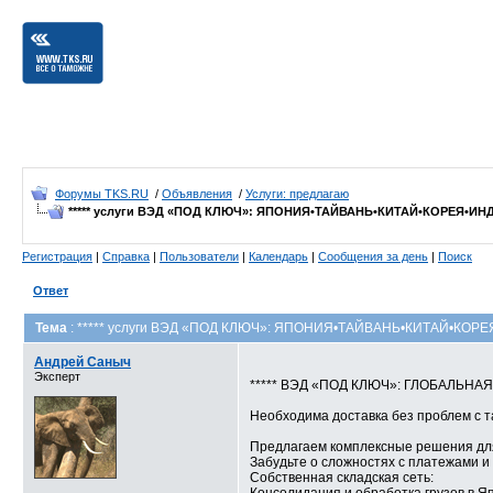
Форумы TKS.RU
/
Объявления
/
Услуги: предлагаю
***** услуги ВЭД «ПОД КЛЮЧ»: ЯПОНИЯ•ТАЙВАНЬ•КИТАЙ•КОРЕЯ•И
Регистрация
|
Справка
|
Пользователи
|
Календарь
|
Сообщения за день
|
Поиск
Ответ
Тема
: ***** услуги ВЭД «ПОД КЛЮЧ»: ЯПОНИЯ•ТАЙВАНЬ•КИТАЙ•КО
Андрей Саныч
Эксперт
***** ВЭД «ПОД КЛЮЧ»: ГЛОБАЛЬНА
Необходима доставка без проблем с 
Предлагаем комплексные решения для
Забудьте о сложностях с платежами и
Собственная складская сеть: