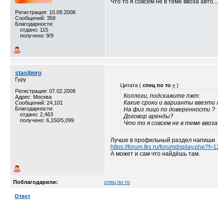
Что то я совсем не в теме ввоза авто...
Регистрация: 10.09.2008
Сообщений: 358
Благодарности:
отдано: 115
получено: 9/9
stasiboro
Гуру
Цитата (
спец по то
»
)
Регистрация: 07.02.2008
Коллеги, подскажите пжт:
Адрес: Москва
Какие сроки и варианты ввезти 
Сообщений: 24,101
Благодарности:
На физ лицо по доверенности ?
отдано: 2,463
Договор аренды?
получено: 6,150/5,099
Что то я совсем не в теме ввоза 
Лучше в профильный раздел напиши
https://forum.tks.ru/forumdisplay.php?f=
А может и сам что найдёшь там.
Поблагодарили:
спец по то
Ответ