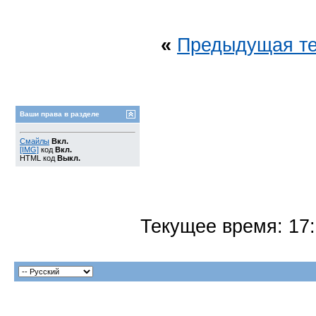
«
Предыдущая т
Ваши права в разделе
Смайлы
Вкл.
[IMG]
код
Вкл.
HTML код
Выкл.
Текущее время:
17