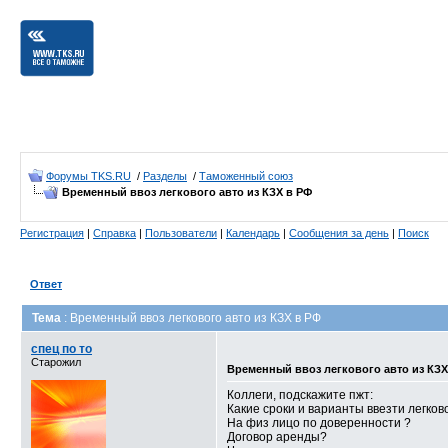
Форумы TKS.RU
/
Разделы
/
Таможенный союз
Временный ввоз легкового авто из КЗХ в РФ
Регистрация
|
Справка
|
Пользователи
|
Календарь
|
Сообщения за день
|
Поиск
Ответ
Тема
: Временный ввоз легкового авто из КЗХ в РФ
спец по то
Старожил
Временный ввоз легкового авто из КЗХ
Коллеги, подскажите пжт:
Какие сроки и варианты ввезти легко
На физ лицо по доверенности ?
Договор аренды?