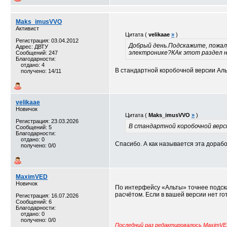
Maks_imusVVO
Активист
Цитата (
velikaae
»
)
Регистрация: 03.04.2012
Добрый день.Подскажите, пожал
Адрес: ДВТУ
электронике?КАк этот раздел на
Сообщений: 247
Благодарности:
отдано: 4
В стандартной коробочной версии Аль
получено: 14/11
velikaae
Новичок
Цитата (
Maks_imusVVO
»
)
Регистрация: 23.03.2026
В стандартной коробочной верс
Сообщений: 5
Благодарности:
отдано: 0
Спасибо. А как называется эта дораб
получено: 0/0
MaximVED
Новичок
По интерфейсу «Альты» точнее подска
расчётом. Если в вашей версии нет г
Регистрация: 16.07.2026
Сообщений: 6
Благодарности:
отдано: 0
получено: 0/0
Последний раз редактировалось MaximVED