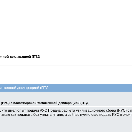
женной декларацией (ПТД
аможенной декларацией (ПТД
 (РУС) с пассажирской таможенной декларацией (ПТД
 кто имел опыт подачи РУС Подача расчёта утилизационного сбора (РУС) с 
 знаю как подавать без уплаты утиля, а сейчас нужно еще подать РУС в элек