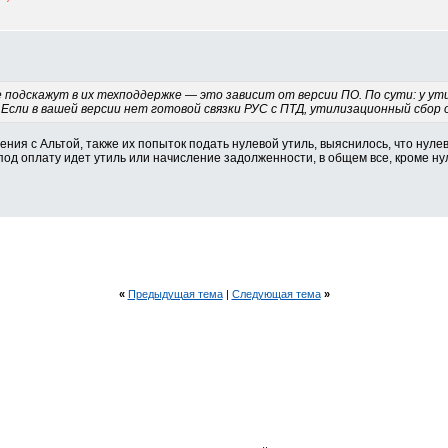
подскажут в их техподдержке — это зависит от версии ПО. По сути: у ут
Если в вашей версии нет готовой связки РУС с ПТД, утилизационный сбор
ния с Альтой, также их попыток подать нулевой утиль, выяснилось, что нулев
 под оплату идет утиль или начисление задолженности, в общем все, кроме нул
«
Предыдущая тема
|
Следующая тема
»