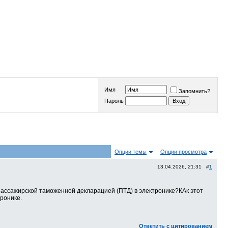
Имя
Запомнить?
Пароль
Опции темы
Опции просмотра
13.04.2026, 21:31 #
1
пассажирской таможенной декларацией (ПТД) в электронике?КАк этот
тронике.
Ответить с цитированием