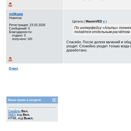
velikaae
Новичок
Цитата (
MaximVED
»
)
Регистрация: 23.03.2026
По интерфейсу «Альты» точнее 
Сообщений: 5
подаётся отдельным расчётом. 
Благодарности:
отдано: 0
получено: 0/0
Спасибо. После долгих мучений и обще
уходит. Спокойно уходит только когда
доработано.
Ответ
Ваши права в разделе
Смайлы
Вкл.
[IMG]
код
Вкл.
HTML код
Выкл.