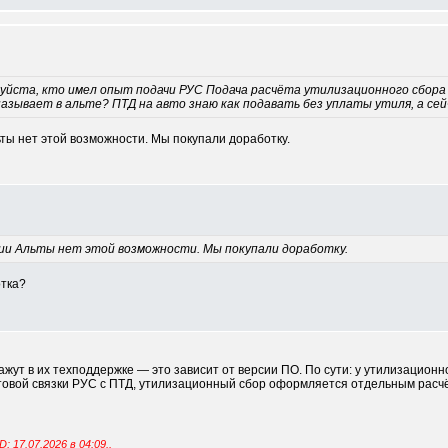
уйста, кто имел опыт подачи РУС Подача расчёта утилизационного сбора 
зывает в альте? ПТД на авто знаю как подавать без уплаты утиля, а сей
ты нет этой возможности. Мы покупали доработку.
ии Альты нет этой возможности. Мы покупали доработку.
отка?
жут в их техподдержке — это зависит от версии ПО. По сути: у утилизацион
отовой связки РУС с ПТД, утилизационный сбор оформляется отдельным расчёт
; 17.07.2026 в
04:09
..