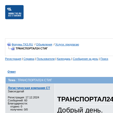
Форумы TKS.RU
/
Объявления
/
Услуги: предлагаю
ТРАНСПОРТАЛ24 СТИГ
Регистрация
|
Справка
|
Пользователи
|
Календарь
|
Сообщения за день
|
Поиск
Ответ
Тема
: ТРАНСПОРТАЛ24 СТИГ
Логистическая компания CT
Завсегдатай
ТРАНСПОРТАЛ24
Регистрация: 17.12.2024
Сообщений: 60
Благодарности:
отдано: 0
Добрый день.
получено: 0/0