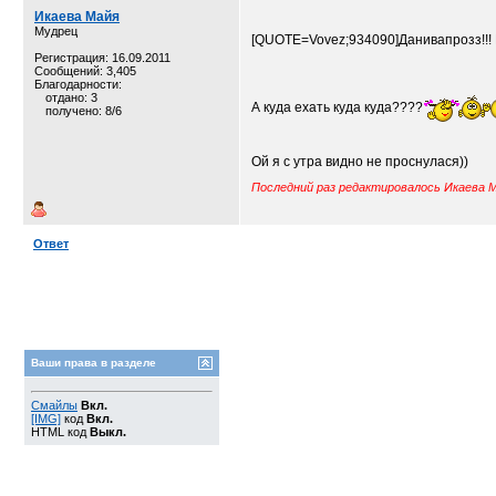
Икаева Майя
Мудрец
[QUOTE=Vovez;934090]Данивапрозз!!! В
Регистрация: 16.09.2011
Сообщений: 3,405
Благодарности:
отдано: 3
А куда ехать куда куда????
получено: 8/6
Ой я с утра видно не проснулася))
Последний раз редактировалось Икаева М
Ответ
Ваши права в разделе
Смайлы
Вкл.
[IMG]
код
Вкл.
HTML код
Выкл.