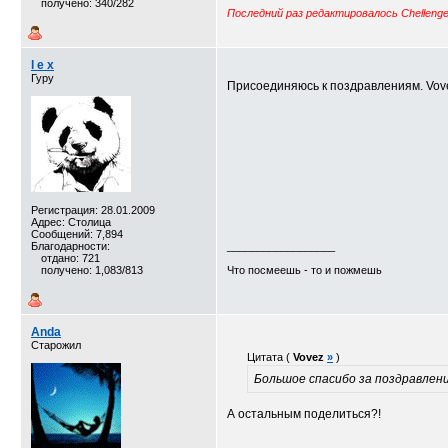
получено: 340/282
Последний раз редактировалось Chellenger
l e x
Гуру
Присоединяюсь к поздравлениям. Vovez, с
Регистрация: 28.01.2009
Адрес: Столица
Сообщений: 7,894
Благодарности:
__________________
отдано: 721
получено: 1,083/813
Что посмеешь - то и пожмешь
Anda
Старожил
Цитата (
Vovez
»
)
Большое спасибо за поздравления
А остальным поделиться?!