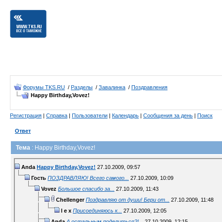
Форумы TKS.RU
/
Разделы
/
Завалинка
/
Поздравления
Happy Birthday,Vovez!
Регистрация
|
Справка
|
Пользователи
|
Календарь
|
Сообщения за день
|
Поиск
Ответ
Тема
: Happy Birthday,Vovez!
Anda
Happy Birthday,Vovez!
27.10.2009,
09:57
Гость
ПОЗДРАВЛЯЮ! Всего самого...
27.10.2009,
10:09
Vovez
Большое спасибо за...
27.10.2009,
11:43
Chellenger
Поздравляю от души! Бери от...
27.10.2009,
11:48
l e x
Присоединяюсь к...
27.10.2009,
12:05
Anda
А остальным поделиться?!...
27.10.2009,
12:15