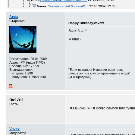
Vovez
Данивапрозз!!! Вэлкам!!! ...
27.10.2009,
12:36
Дополнительные ответы в подтемах
Anda
Дополнительные ответы в подтемах
Старожил
Happy Birthday,Vovez!
Дополнительные ответы в подтемах
Всех благ!!!
Vahmurka
С днем рождения! Успехов,...
27.10.2009,
12:37
И еще -
OrenStep
Чтоб у Вас все было и Вам за...
04.11.2009,
16:24
Anda
С Днем Рождения! ...
27.10.2010,
04:13
РИДДИК
C Днем Рождения !!!
27.10.2010,
09:47
Регистрация: 29.04.2009
Адрес: РФ (чаще ПФО)
__________________
Сообщений: 17,959
Благодарности:
"Если выпало в Империи родиться,
отдано: 1,290
лучше жить в глухой провинции,у моря"
получено: 1,795/1,340
(И.А.Бродский)
ЯжЪ911
Гость
ПОЗДРАВЛЯЮ! Всего самого наилучше
Vovez
Модератор