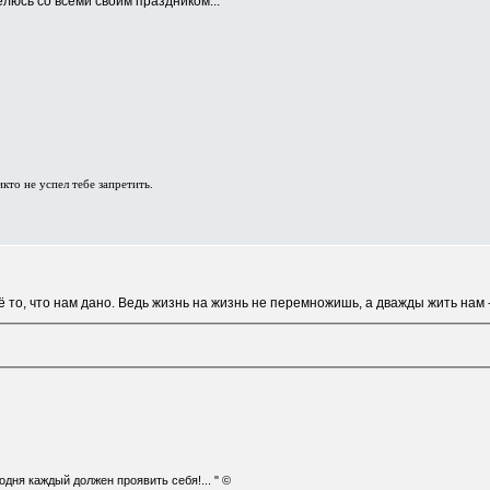
люсь со всеми своим праздником...
то не успел тебе запретить. ⁠⁠
ё то, что нам дано. Ведь жизнь на жизнь не перемножишь, а дважды жить нам -
годня каждый должен проявить себя!... "
©