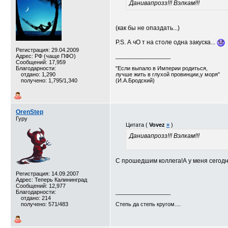
Данивапрозз!!! Вэлкам!!!
(как бы не опаздать...)
P.S. А чО т на столе одна закуска...
Регистрация: 29.04.2009
Адрес: РФ (чаще ПФО)
__________________
Сообщений: 17,959
Благодарности:
"Если выпало в Империи родиться,
отдано: 1,290
лучше жить в глухой провинции,у моря"
получено: 1,795/1,340
(И.А.Бродский)
OrenStep
Гуру
Цитата (
Vovez
»
)
Данивапрозз!!! Вэлкам!!!
С прошедшим коллега!А у меня сегодня
Регистрация: 14.09.2007
Адрес: Теперь Калининград
Сообщений: 12,977
Благодарности:
__________________
отдано: 214
получено: 571/483
Степь да степь кругом....