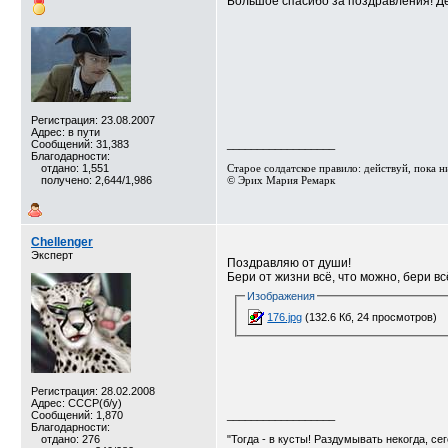
Большое спасибо за поздравления! Де
Регистрация: 23.08.2007
Адрес: в пути
Сообщений: 31,383
__________________
Благодарности:
отдано: 1,551
Старое солдатское правило: действуй, пока ник
получено: 2,644/1,986
© Эрих Мария Ремарк⁠⁠
Chellenger
Эксперт
Поздравляю от души!
Бери от жизни всё, что можно, бери вс
Изображения
176.jpg
(132.6 Кб, 24 просмотров)
Регистрация: 28.02.2008
Адрес: СССР(б/у)
Сообщений: 1,870
__________________
Благодарности:
отдано: 276
"Тогда - в кусты! Раздумывать некогда, се