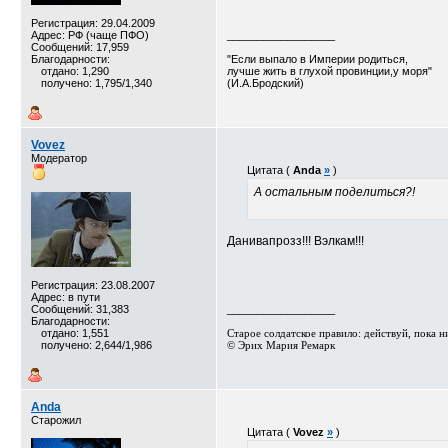
Регистрация: 29.04.2009
Адрес: РФ (чаще ПФО)
__________________
Сообщений: 17,959
Благодарности:
"Если выпало в Империи родиться,
отдано: 1,290
лучше жить в глухой провинции,у моря"
получено: 1,795/1,340
(И.А.Бродский)
Vovez
Модератор
Цитата (
Anda
»
)
А остальным поделиться?!
Данивапрозз!!! Вэлкам!!!
Регистрация: 23.08.2007
Адрес: в пути
Сообщений: 31,383
__________________
Благодарности:
отдано: 1,551
Старое солдатское правило: действуй, пока ник
получено: 2,644/1,986
© Эрих Мария Ремарк⁠⁠
Anda
Старожил
Цитата (
Vovez
»
)