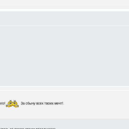
го!
За сбычу всех твоих мечт!