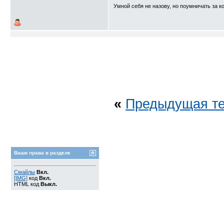
Умной себя не назову, но поумничать за к
«
Предыдущая т
Ваши права в разделе
Смайлы
Вкл.
[IMG]
код
Вкл.
HTML код
Выкл.