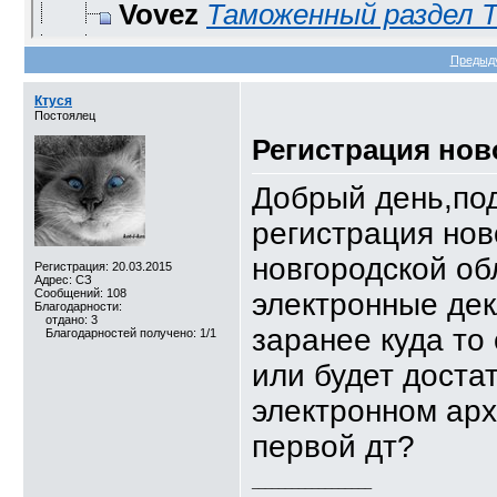
Vovez
Таможенный раздел ТК
Злюка
Фото Лопкового Отд
Предыд
Vovez
Погуглил......
02.07.
Ктуся
Злюка
Запиливай фотку
Постоялец
Ditrix
ЗДЕСЯ должна быть
Регистрация нов
Дополнительные ответ
Добрый день,под
stasiboro
Факты Фло часто 
регистрация нов
backtrack
можешь по почте от
новгородской об
Регистрация: 20.03.2015
Адрес: СЗ
Сообщений: 108
электронные дек
Благодарности:
отдано: 3
заранее куда то
Благодарностей получено: 1/1
или будет доста
электронном арх
первой дт?
__________________