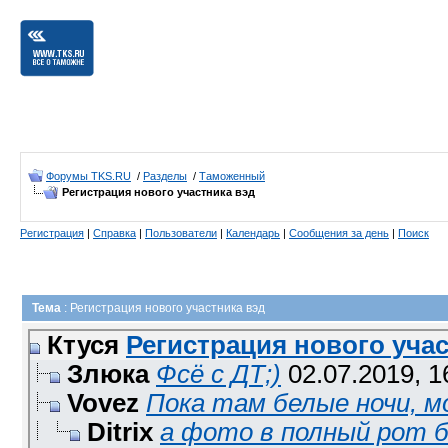
Форумы TKS.RU
/
Разделы
/
Таможенный
Регистрация нового участника вэд
Регистрация
|
Справка
|
Пользователи
|
Календарь
|
Сообщения за день
|
Поиск
Тема
: Регистрация нового участника вэд
Ктуся
Регистрация нового учас
Злюка
Фсё с ДТ;)
02.07.2019,
1
Vovez
Пока там белые ночи, мо
Ditrix
а фото в полный рот б