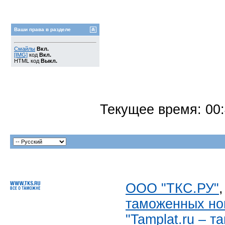
Ваши права в разделе
Смайлы
Вкл.
[IMG]
код
Вкл.
HTML код
Выкл.
Текущее время:
00
ООО "ТКС.РУ"
таможенных но
"Tamplat.ru – 