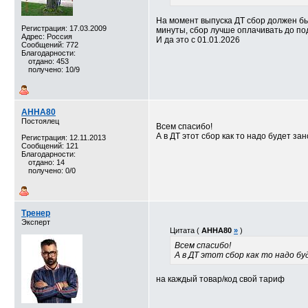
На момент выпуска ДТ сбор должен быт
Регистрация: 17.03.2009
минуты, сбор лучше оплачивать до по
Адрес: Россия
И да это с 01.01.2026
Сообщений: 772
Благодарности:
отдано: 453
получено: 10/9
АННА80
Постоялец
Всем спасибо!
А в ДТ этот сбор как то надо будет з
Регистрация: 12.11.2013
Сообщений: 121
Благодарности:
отдано: 14
получено: 0/0
Тренер
Эксперт
Цитата (
АННА80
»
)
Всем спасибо!
А в ДТ этот сбор как то надо б
на каждый товар/код свой тариф