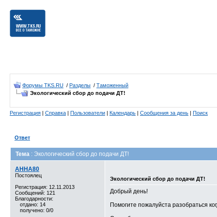
Форумы TKS.RU
/
Разделы
/
Таможенный
Экологический сбор до подачи ДТ!
Регистрация
|
Справка
|
Пользователи
|
Календарь
|
Сообщения за день
|
Поиск
Ответ
Тема
: Экологический сбор до подачи ДТ!
АННА80
Постоялец
Экологический сбор до подачи ДТ!
Регистрация: 12.11.2013
Добрый день!
Сообщений: 121
Благодарности:
отдано: 14
Помогите пожалуйста разобраться ког
получено: 0/0