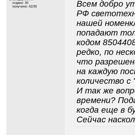
Всем добро ут
отдано: 30
получено: 42/39
РФ светотехн
нашей номенк
попадают тол
кодом 850440
редко, по нес
что разрешен
на каждую пос
количество с 
И так же вопр
времени? Пода
когда еще в б
Сейчас наско