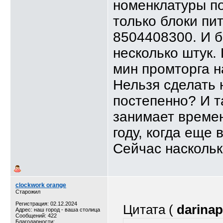
номенклатуры п
только блоки пи
8504408300. И б
несколько штук.
мин промторга н
Нельзя сделать 
постепенно? И т
занимает време
году, когда еще 
Сейчас насколь
clockwork orange
Старожил
Регистрация: 02.12.2024
Цитата (
darina
Адрес: наш город - ваша столица
Сообщений: 422
Благодарности: