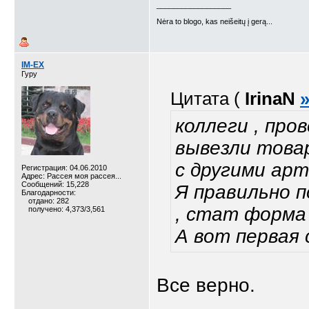
__________________
Nėra to blogo, kas neišeitų į gerą...
IM-EX
Гуру
Цитата (
IrinaN
коллеги , про
вывезли товар
с другими арт
Регистрация: 04.06.2010
Адрес: Рассея моя рассея...
Сообщений: 15,228
Я правильно 
Благодарности:
отдано: 282
, стат форма 
получено: 4,373/3,561
А вот первая
Все верно.
__________________