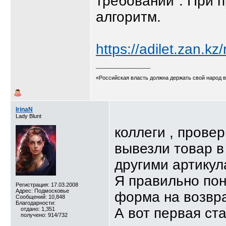
требований". При п
алгоритм.
https://adilet.zan
__________________
«Российская власть должна держать свой народ 
IrinaN
Lady Blunt
коллеги , прове
вывезли товар в 
другими артикул
Я правильно пон
Регистрация: 17.03.2008
Адрес: Подмосковье
форма на возвра
Сообщений: 10,848
Благодарности:
А вот первая ст
отдано: 1,351
получено: 914/732