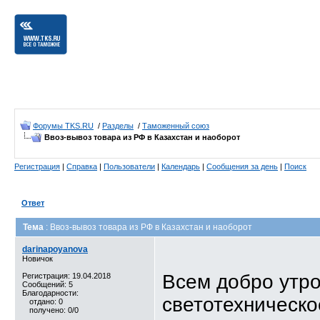
Форумы TKS.RU
/
Разделы
/
Таможенный союз
Ввоз-вывоз товара из РФ в Казахстан и наоборот
Регистрация
|
Справка
|
Пользователи
|
Календарь
|
Сообщения за день
|
Поиск
Ответ
Тема
: Ввоз-вывоз товара из РФ в Казахстан и наоборот
darinapoyanova
Новичок
Всем добро утро
Регистрация: 19.04.2018
Сообщений: 5
Благодарности:
светотехническо
отдано: 0
получено: 0/0