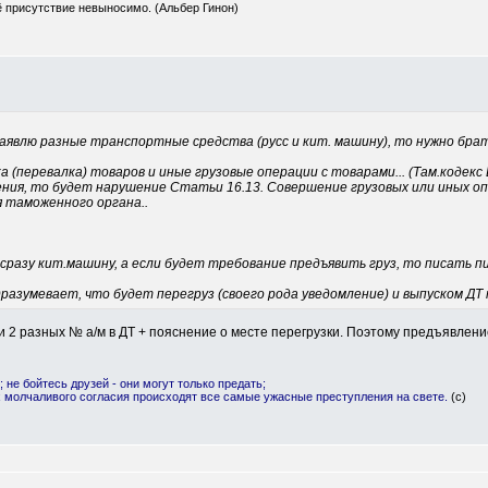
ё присутствие невыносимо. (Альбер Гинон)
заявлю разные транспортные средства (русс и кит. машину), то нужно брат
а (перевалка) товаров и иные грузовые операции с товарами... (Там.кодекс 
шения, то будет нарушение Статьи 16.13. Совершение грузовых или иных 
я таможенного органа..
 сразу кит.машину, а если будет требование предъявить груз, то писать пи
дразумевает, что будет перегруз (своего рода уведомление) и выпуском ДТ
 2 разных № а/м в ДТ + пояснение о месте перегрузки. Поэтому предъявление
; не бойтесь друзей - они могут только предать;
х молчаливого согласия происходят все самые ужасные преступления на свете.
(с)