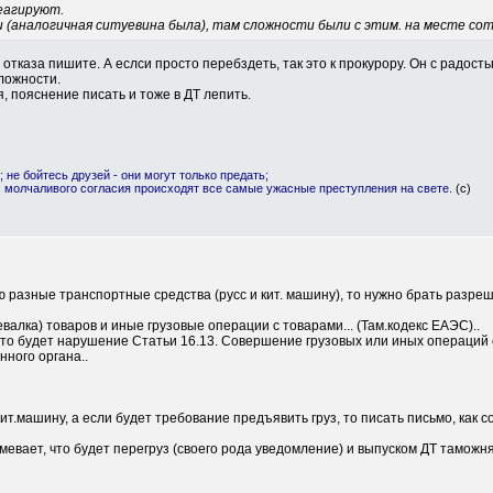
еагируют.
 (аналогичная ситуевина была), там сложности были с этим. на месте сот
отказа пишите. А еслси просто перебздеть, так это к прокурору. Он с радость
ложности.
я, пояснение писать и тоже в ДТ лепить.
; не бойтесь друзей - они могут только предать;
х молчаливого согласия происходят все самые ужасные преступления на свете.
(с)
 разные транспортные средства (русс и кит. машину), то нужно брать разреш
евалка) товаров и иные грузовые операции с товарами... (Там.кодекс ЕАЭС)..
 то будет нарушение Статьи 16.13. Совершение грузовых или иных операций
ного органа..
 кит.машину, а если будет требование предъявить груз, то писать письмо, как 
евает, что будет перегруз (своего рода уведомление) и выпуском ДТ таможня