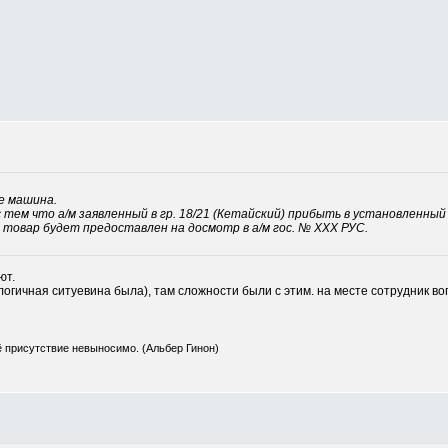
е машина.
 тем что а/м заявленный в гр. 18/21 (Кетайский) прибыть в установленный 
, товар будет предоставлен на досмотр в а/м гос. № ХХХ РУС.
ют.
логичная ситуевина была), там сложности были с этим. на месте сотрудник в
ё присутствие невыносимо. (Альбер Гинон)