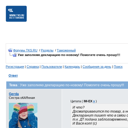
Форумы TKS.RU
/
Разделы
/
Таможенный
Уже заполняю декларацию по-новому! Помогите очень прошу!!!
Регистрация
|
Справка
|
Пользователи
|
Календарь
|
Сообщения за день
|
Поиск
Ответ
Тема
: Уже заполняю декларацию по-новому! Помогите очень прошу!!!
Gerda
Сестра оКАЯнная
Цитата (
IM-EX
»
)
И что?
Досматриваеится то товар, а н
Декларанит пишет что в связи с
т.к. ДТ подана заблоговременно
И Вася кот! (с)