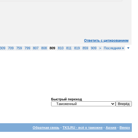
Ответить с цитированием
309
709
759
799
807
808
809
810
811
819
859
909
>
Последняя
»
Быстрый переход
Обратная связь
-
TKS.RU - всё о таможне
-
Архив
-
Вверх