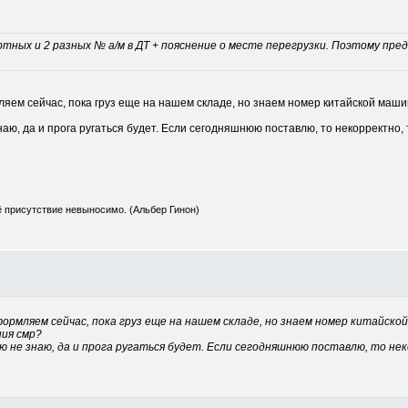
ных и 2 разных № а/м в ДТ + пояснение о месте перегрузки. Поэтому пред
ем сейчас, пока груз еще на нашем складе, но знаем номер китайской машины
наю, да и прога ругаться будет. Если сегодняшнюю поставлю, то некорректно, 
ё присутствие невыносимо. (Альбер Гинон)
формляем сейчас, пока груз еще на нашем складе, но знаем номер китайской
ния смр?
ю не знаю, да и прога ругаться будет. Если сегодняшнюю поставлю, то нек