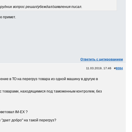
рудник вопрос решал/убеждал/заявления писал.
ю примет.
Ответить с цитированием
11.03.2019, 17:46 #
8084
ение в ТО на перегруз товара из одной машину в другую в
 с товарами, находящимися под таможенным контролем, без
советовал IM-EX ?
 "дает добро" на такой перегруз?