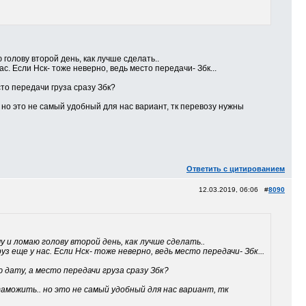
голову второй день, как лучше сделать..
нас. Если Нск- тоже неверно, ведь место передачи- Збк...
сто передачи груза сразу Збк?
.. но это не самый удобный для нас вариант, тк перевозу нужны
Ответить с цитированием
12.03.2019, 06:06 #
8090
 и ломаю голову второй день, как лучше сделать..
руз еще у нас. Если Нск- тоже неверно, ведь место передачи- Збк...
 дату, а место передачи груза сразу Збк?
 таможить.. но это не самый удобный для нас вариант, тк