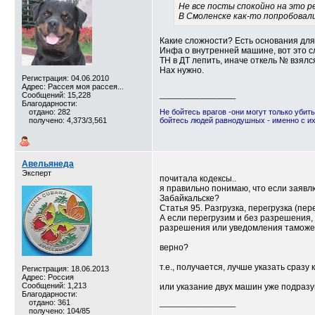
Не все посты спокойно на это р
В Смоленске как-то попробовали
Какие сложности? Есть основания для 
Инфа о внутренней машине, вот это с
ТН в ДТ лепить, иначе откель № взялс
Нах нужно.
Регистрация: 04.06.2010
Адрес: Рассея моя рассея...
Сообщений: 15,228
__________________
Благодарности:
отдано: 282
Не бойтесь врагов -они могут только убить
получено: 4,373/3,561
бойтесь людей равнодушных - именно с и
Авельянеда
Эксперт
почитала кодексы..
я правильно понимаю, что если заявлю
Забайкальске?
Статья 95. Разгрузка, перегрузка (пер
А если перегрузим и без разрешения,
разрешения или уведомления таможен
верно?
т.е., получается, лучше указать сразу
Регистрация: 18.06.2013
Адрес: Россия
Сообщений: 1,213
или указание двух машин уже подразум
Благодарности:
отдано: 361
__________________
получено: 104/85