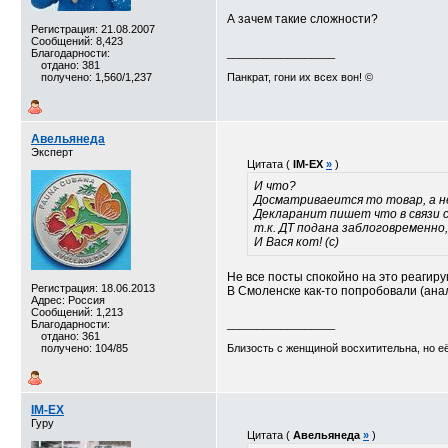
А зачем такие сложности?
Регистрация: 21.08.2007
Сообщений: 8,423
Благодарности:
__________________
отдано: 381
получено: 1,560/1,237
Панкрат, гони их всех вон! ©
Авельянеда
Эксперт
Цитата (
IM-EX
»
)
И что?
Досматриваеится то товар, а н
Декларанит пишет что в связи с
т.к. ДТ подана заблоговременно
И Вася кот! (с)
Не все посты спокойно на это реагиру
Регистрация: 18.06.2013
В Смоленске как-то попробовали (ана
Адрес: Россия
Сообщений: 1,213
Благодарности:
__________________
отдано: 361
получено: 104/85
Близость с женщиной восхитительна, но е
IM-EX
Гуру
Цитата (
Авельянеда
»
)