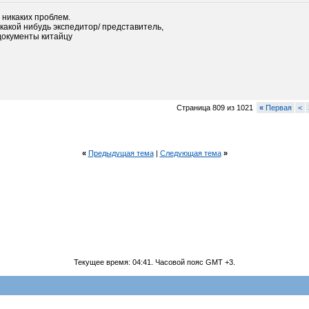
 никаких проблем.
 какой нибудь экспедитор/ представитель,
документы китайцу
Страница 809 из 1021
«
Первая
<
«
Предыдущая тема
|
Следующая тема
»
Текущее время:
04:41
. Часовой пояс GMT +3.