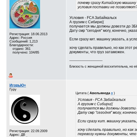
почему сразу Китайскую машину
условия поставки не позволяют
Условия - FCA Забайкальск
А грузим с Сибири((
получается мы должны довезти до ЗБК 
Дату смр "сегодня" могу, конечно, указ
Регистрация: 18.06.2013
Адрес: Россия
Если сразу кит. машину указать, а усл
Сообщений: 1,213
Благодарности:
хочу сделать правильно, но как этот р
отдано: 361
документы, что груз затаможен.
получено: 104/85
__________________
Близость с женщиной восхитительна, но е
ИгорьЮ+
Гуру
Цитата (
Авельянеда
»
)
Условия - FCA Забайкальск
А грузим с Сибири((
получается мы должны довезти д
Дату смр "сегодня" могу, конечно
Если сразу кит. машину указать,
хочу сделать правильно, но как 
Регистрация: 22.09.2009
перевозу нужны документы, что
Адрес: ДВ