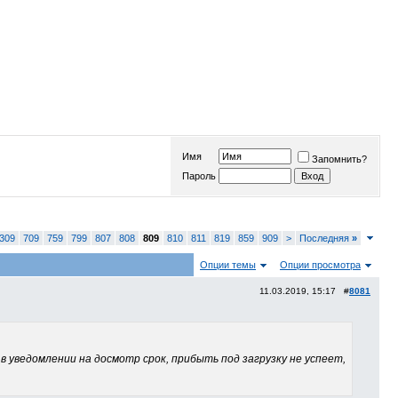
Имя
Запомнить?
Пароль
309
709
759
799
807
808
809
810
811
819
859
909
>
Последняя
»
Опции темы
Опции просмотра
11.03.2019, 15:17 #
8081
в уведомлении на досмотр срок, прибыть под загрузку не успеет,