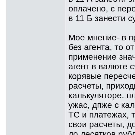
оплачено, с пер
в 11 Б занести с
Мое мнение- в п
без агента, то о
применение значе
агент в валюте с
корявые пересче
расчеты, приход
калькуляторе. п
ужас, дпже с ка
ТС и платежах, т
свои расчеты, д
до десятков руб