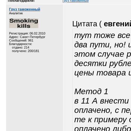
Поблагодарили:
Груз таможенный
Груз таможенный
Аналитик
Цитата (
евгени
тут тоже все
Регистрация: 06.02.2010
Адрес: Санкт-Петербург
Сообщений: 961
два пути, но!
Благодарности:
отдано: 214
получено: 200/181
этом случае р
десятки рубл
цены товара 
Метод 1
в 11 А внести
оплачено, с п
те к примеру 
оплачено либо