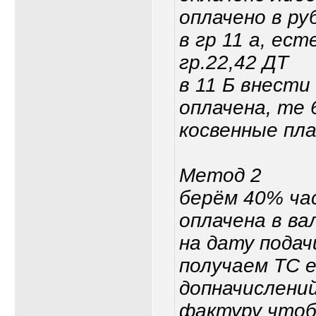
оплачено в ру
в гр 11 а, ес
гр.22,42 ДТ
в 11 Б внести
оплачена, те 
косвенные пл
Метод 2
берём 40% ча
оплачена в ва
на дату подач
получаем ТС 
допначислений
фактуру чтоб