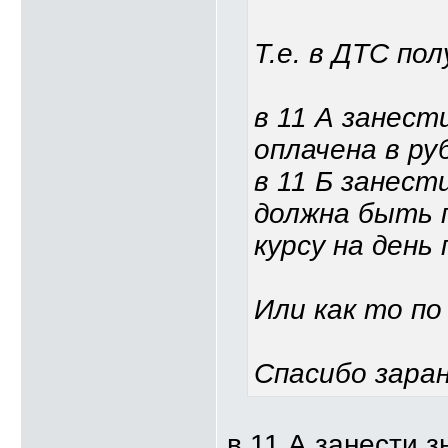
Т.е. в ДТС по
в 11 А занест
оплачена в ру
в 11 Б занест
должна быть 
курсу на день
Или как то по
Спасибо заран
в 11 А занести з