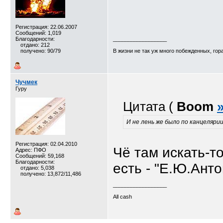
Регистрация: 22.06.2007
Сообщений: 1,019
Благодарности:
__________________
отдано: 212
получено: 90/79
В жизни не так уж много побежденных, гор
Чучмек
Гуру
Цитата (
Boom
И не лень же было по канцелярии
Регистрация: 02.04.2010
Чё там искать-т
Адрес: ПФО
Сообщений: 59,168
Благодарности:
есть - "Е.Ю.Анто
отдано: 5,038
получено: 13,872/11,486
__________________
All cash