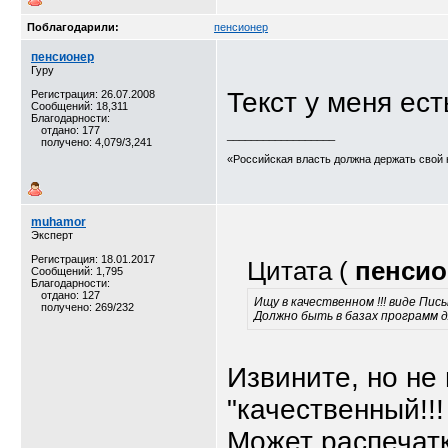
Поблагодарили:
пенсионер
пенсионер
Гуру
Текст у меня ест
Регистрация: 26.07.2008
Сообщений: 18,311
Благодарности:
отдано: 177
__________________
получено: 4,079/3,241
«Российская власть должна держать свой 
muhamor
Эксперт
Регистрация: 18.01.2017
Цитата (
пенсио
Сообщений: 1,795
Благодарности:
отдано: 127
Ищу в качественном !!! виде Пис
получено: 269/232
Должно быть в базах программ 
Извините, но не 
"качественный!!!
Может распечат