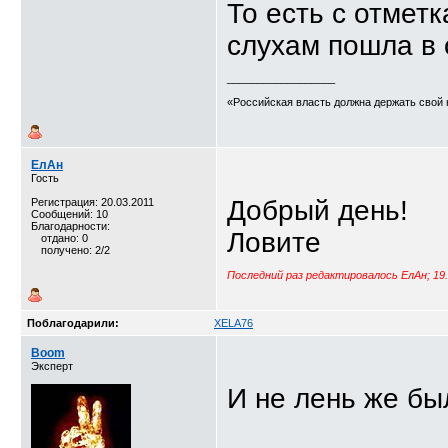
То есть с отмет
слухам пошла в 
__________________
«Российская власть должна держать свой 
ЕлАн
Гость
Добрый день!
Регистрация: 20.03.2011
Сообщений: 10
Благодарности:
Ловите
отдано: 0
получено: 2/2
Последний раз редактировалось ЕлАн; 19.
Поблагодарили:
XELA76
Boom
Эксперт
И не лень же бы