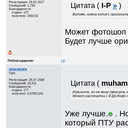
Регистрация: 18.01.2017
Цитата (
I-P
»
)
Сообщений: 1,795
Благодарности:
отдано: 127
Видимо, нужна копия с оригинала
получено: 269/232
Может фотошоп 
Будет лучше ори
Поблагодарили:
I-P
пенсионер
Гуру
Регистрация: 26.07.2008
Цитата (
muham
Сообщений: 18,311
Благодарности:
отдано: 177
Извините, но не могу смекнуть ч
получено: 4,079/3,241
Может распечатка с ВЭД-Инфо 
Уже лучше.
. Н
который ПТУ ра