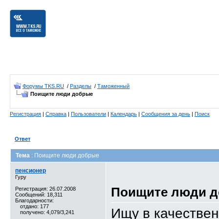
Форумы TKS.RU
/
Разделы
/
Таможенный
Поищите люди добрые
Регистрация
|
Справка
|
Пользователи
|
Календарь
|
Сообщения за день
|
Поиск
Ответ
Тема
: Поищите люди добрые
пенсионер
Гуру
Поищите люди 
Регистрация: 26.07.2008
Сообщений: 18,311
Благодарности:
отдано: 177
Ищу в качествен
получено: 4,079/3,241