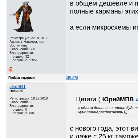
в общем дешевле и п
полные карманы этих
а если микросхемы и
Регистрация: 22.04.2017
Адрес: г. Находка, порт
Восточный
Сообщений: 680
Благодарности:
отдано: 32
получено: 53/51
Поблагодарили:
XELA76
alex1991
Новичок
Цитата (
ЮрийМПВ
Регистрация: 19.12.2018
Сообщений: 6
Благодарности:
в общем дешевле и проще будет
отдано: 0
чумоданам расфасовать )))
получено: 0/0
с нового года, этот в
и даже с 25 кг тамож