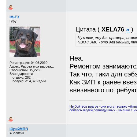
IM-EX
Гуру
Цитата (
XELA76
»
)
Ну я так, ему для примера, помн
НВО и ЭМС - это для бедных, тем
Неа.
Регистрация: 04.06.2010
Ремонтом занимаютс
Адрес: Рассея моя рассея...
Сообщений: 15,228
Так что, тики для сэбэ
Благодарности:
отдано: 282
Как ЗИП к ранее ввез
получено: 4,373/3,561
ввезенного потребую
__________________
Не бойтесь врагов -они могут только убить
бойтесь людей равнодушных - именно с и
ЮрийМПВ
Аналитик