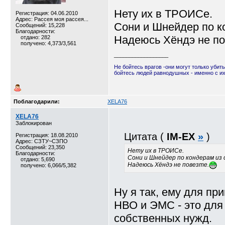
Нету их в ТРОИСе.
Регистрация: 04.06.2010
Адрес: Рассея моя рассея...
Сони и Шнейдер по к
Сообщений: 15,228
Благодарности:
Надеюсь Хёндэ не по
отдано: 282
получено: 4,373/3,561
__________________
Не бойтесь врагов -они могут только убить
бойтесь людей равнодушных - именно с и
Поблагодарили:
XELA76
XELA76
Заблокирован
Цитата (
IM-EX
»
)
Регистрация: 18.08.2010
Адрес: СЗТУ~СЗПО
Сообщений: 23,350
Нету их в ТРОИСе.
Благодарности:
Сони и Шнейдер по кондерам из
отдано: 5,690
Надеюсь Хёндэ не повезте.
получено: 6,066/5,382
Ну я так, ему для пр
НВО и ЭМС - это для 
собственных нужд.