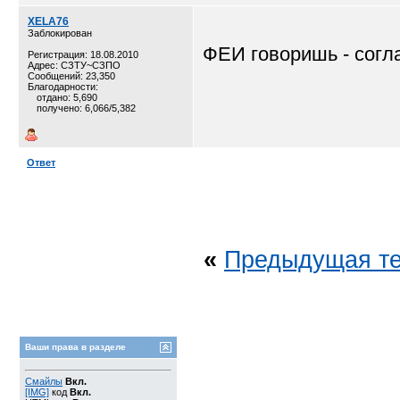
XELA76
Заблокирован
ФЕИ говоришь - согл
Регистрация: 18.08.2010
Адрес: СЗТУ~СЗПО
Сообщений: 23,350
Благодарности:
отдано: 5,690
получено: 6,066/5,382
Ответ
«
Предыдущая т
Ваши права в разделе
Смайлы
Вкл.
[IMG]
код
Вкл.