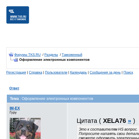
Форумы TKS.RU
/
Разделы
/
Таможенный
Оформление электронных компонентов
Регистрация
|
Справка
|
Пользователи
|
Календарь
|
Сообщения за день
|
Поиск
Ответ
Тема
: Оформление электронных компонентов
IM-EX
Гуру
Цитата (
XELA76
»
)
Это к составителям HS вопрос.
Попросите напаять свои детальк
сможете оформить электронны