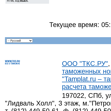
HTML код
Выкл.
Текущее время:
05
ООО "ТКС.РУ"
таможенных но
"Tamplat.ru – 
расчета тамож
197022, СПб, у
"Лидваль Холл", 3 этаж, м."Петро