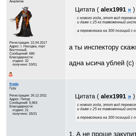
Аналитик
Цитата (
alex1991
»
)
с нового года, этот вид перевоз
и даже с 25 кг таможенный инсп
а перевозчика на 300 позиций с 
Регистрация: 22.04.2017
а ты инспектору скаж
Адрес: г. Находка, порт
Восточный
Сообщений: 680
Благодарности:
отдано: 32
адна ысича ублей (с)
получено: 53/51
frodo
Гуру
Цитата (
alex1991
»
)
Регистрация: 26.12.2011
Адрес: Питер
Сообщений: 5,963
с нового года, этот вид перевоз
Благодарности:
и даже с 25 кг таможенный инсп
отдано: 21
получено: 26/21
а перевозчика на 300 позиций с 
1. А не проще закупи