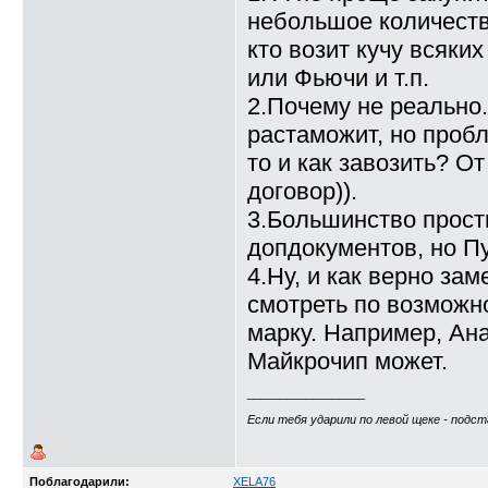
небольшое количеств
кто возит кучу всяки
или Фьючи и т.п.
2.Почему не реально.
растаможит, но пробл
то и как завозить? О
договор)).
3.Большинство прост
допдокументов, но П
4.Ну, и как верно за
смотреть по возможн
марку. Например, Ана
Майкрочип может.
__________________
Если тебя yдаpили по левой щеке - подст
Поблагодарили:
XELA76