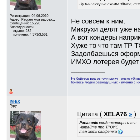
Ну или в серые схемы идите, ти
Регистрация: 04.06.2010
Не совсем к ним.
Адрес: Рассея моя рассея...
Сообщений: 15,228
Благодарности:
Микрухи делят уже н
отдано: 282
получено: 4,373/3,561
А вот кондеры напри
Хуже то что там ТР 
Задолбаешься оформля
ИМХО лотерея будет 
__________________
Не бойтесь врагов -они могут только убить
бойтесь людей равнодушных - именно с и
IM-EX
Гуру
Цитата (
XELA76
»
)
Panasonic
конденсаторы и т.п.
Читайте про ТРОИС
там хоть салфетка