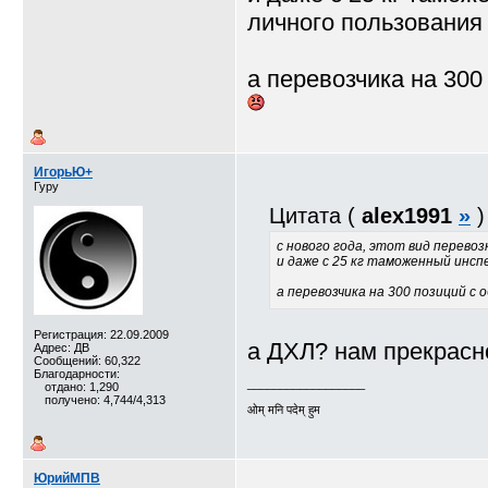
личного пользования
а перевозчика на 300
ИгорьЮ+
Гуру
Цитата (
alex1991
»
)
с нового года, этот вид перевоз
и даже с 25 кг таможенный инсп
а перевозчика на 300 позиций с 
Регистрация: 22.09.2009
а ДХЛ? нам прекрасн
Адрес: ДВ
Сообщений: 60,322
Благодарности:
__________________
отдано: 1,290
получено: 4,744/4,313
ओम् मनि पदेम् हुम
ЮрийМПВ