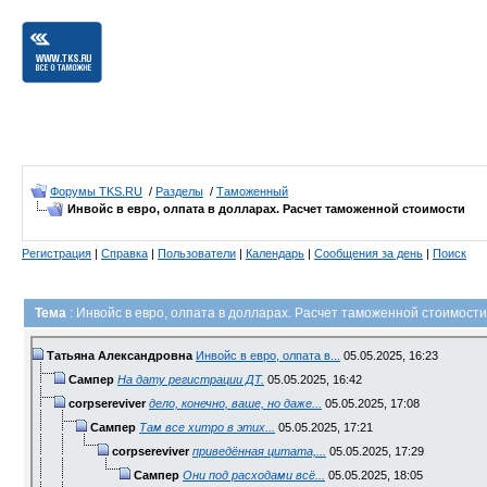
Форумы TKS.RU
/
Разделы
/
Таможенный
Инвойс в евро, олпата в долларах. Расчет таможенной стоимости
Регистрация
|
Справка
|
Пользователи
|
Календарь
|
Сообщения за день
|
Поиск
Тема
: Инвойс в евро, олпата в долларах. Расчет таможенной стоимости
Татьяна Александровна
Инвойс в евро, олпата в...
05.05.2025,
16:23
Сампер
На дату регистрации ДТ.
05.05.2025,
16:42
corpsereviver
дело, конечно, ваше, но даже...
05.05.2025,
17:08
Сампер
Там все хитро в этих...
05.05.2025,
17:21
corpsereviver
приведённая цитата,...
05.05.2025,
17:29
Сампер
Они под расходами всё...
05.05.2025,
18:05