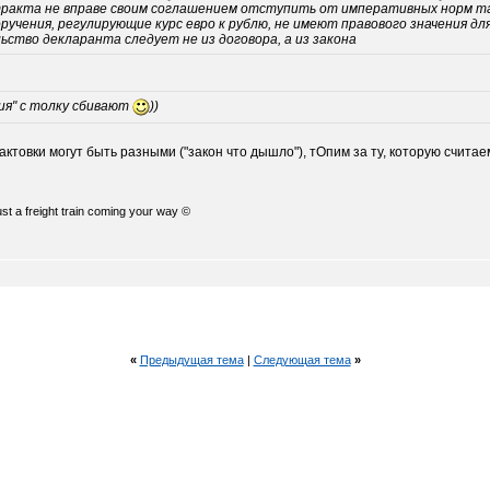
акта не вправе своим соглашением отступить от императивных норм та
учения, регулирующие курс евро к рублю, не имеют правового значения д
ство декларанта следует не из договора, а из закона
ия" с толку сбивают
))
рактовки могут быть разными ("закон что дышло"), тОпим за ту, которую счита
just a freight train coming your way ©
«
Предыдущая тема
|
Следующая тема
»