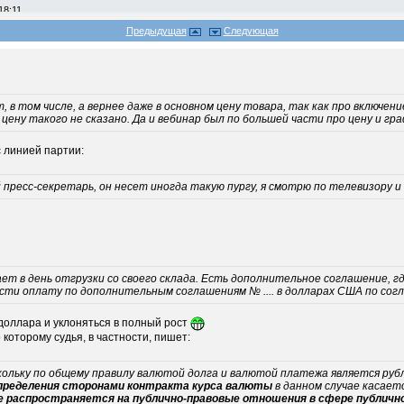
18:11
Предыдущая
Следующая
4
, в том числе, а вернее даже в основном цену товара, так как про включен
 цену такого не сказано. Да и вебинар был по большей части про цену и гра
с линией партии:
 пресс-секретарь, он несет иногда такую пургу, я смотрю по телевизору и
ет в день отгрузки со своего склада. Есть дополнительное соглашение, гд
ти оплату по дополнительным соглашениям № .... в долларах США по соглас
5 доллара и уклоняться в полный рост
которому судья, в частности, пишет:
ольку по общему правилу валютой долга и валютой платежа является рубл
пределения сторонами контракта курса валюты
в данном случае касает
е распространяется на публично-правовые отношения в сфере публичн