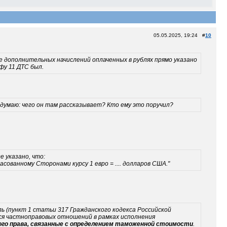
05.05.2025, 19:24 #
10
ие дополнительных начислений оплаченных в рублях прямо указано
фу 11 ДТС был.
 думаю: чего он там рассказывает? Кто ему это поручил?
е указано, что:
ованному Сторонами курсу 1 евро = .... долларов США."
ь (пункт 1 статьи 317 Гражданского кодекса Российской
ся частноправовых отношений в рамках исполнения
ого права, связанные с определением таможенной стоимости
.