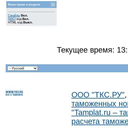
Ваши права в разделе
Смайлы
Вкл.
[IMG]
код
Вкл.
HTML код
Выкл.
Текущее время:
13
ООО "ТКС.РУ"
таможенных но
"Tamplat.ru – 
расчета тамож