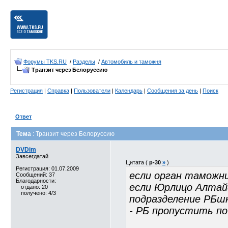
Форумы TKS.RU
/
Разделы
/
Автомобиль и таможня
Транзит через Белоруссию
Регистрация
|
Справка
|
Пользователи
|
Календарь
|
Сообщения за день
|
Поиск
Ответ
Тема
: Транзит через Белоруссию
DVDim
Завсегдатай
Цитата (
p-30
»
)
Регистрация: 01.07.2009
если орган таможн
Сообщений: 37
Благодарности:
если Юрлицо Алтайс
отдано: 20
получено: 4/3
подразделение РБшн
- РБ пропустить по