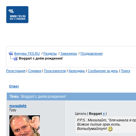
Форумы TKS.RU
/
Разделы
/
Завалинка
/
Поздравления
Boggart с днём рождения!
Регистрация
|
Справка
|
Пользователи
|
Календарь
|
Сообщения за день
|
Поиск
Ответ
Тема
: Boggart с днём рождения!
megalight
Гуру
Цитата (
Boggart
»
)
P.P.S.: Мегалайт, "для начала я п
Всякое питие грех есть.
Вотыдумайтут!