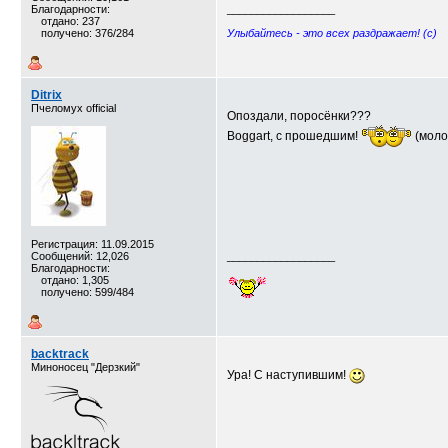
Благодарности:
__________________
отдано: 237
получено: 376/284
Улыбайтесь - это всех раздражает! (c)
Ditrix
Пчеломух official
Опоздали, поросёнки???
Boggart, с прошедшим!
(моло
Регистрация: 11.09.2015
Сообщений: 12,026
__________________
Благодарности:
отдано: 1,305
получено: 599/484
backtrack
Миноносец "Дерзкий"
Ура! С наступившим!