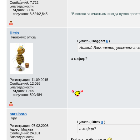
Сообщений: 7,722
Благодарности:
__________________
отдано: 3,776
получено: 3,824/2,845
"В погоне за счастьем иногда нужно прост
Ditrix
Пчеломух official
Цитата (
Boggart
»
)
Низкий Вам поклон, уважаемые к
а кефир?
Регистрация: 11.09.2015
Сообщений: 12,026
__________________
Благодарности:
отдано: 1,305
получено: 599/484
stasiboro
Гуру
Цитата (
Ditrix
»
)
Регистрация: 07.02.2008
а кефир?
Адрес: Москва
Сообщений: 24,101
Благодарности:
Кефир - избранным