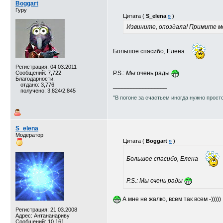
Boggart
Гуру
Цитата (
S_elena
»
)
Извините, опоздала! Примите мо
Большое спасибо, Елена
Регистрация: 04.03.2011
Сообщений: 7,722
P.S.:
Мы
очень рады
Благодарности:
отдано: 3,776
__________________
получено: 3,824/2,845
"В погоне за счастьем иногда нужно прост
S_elena
Модератор
Цитата (
Boggart
»
)
Большое спасибо, Елена
P.S.:
Мы
очень рады
А мне не жалко, всем так всем -)))))
Регистрация: 21.03.2008
Адрес: Антананариву
Сообщений: 10,161