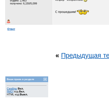
отдано: 2,463
получено: 6,150/5,099
С прошедшим!
Ответ
«
Предыдущая т
Ваши права в разделе
Смайлы
Вкл.
[IMG]
код
Вкл.
HTML код
Выкл.