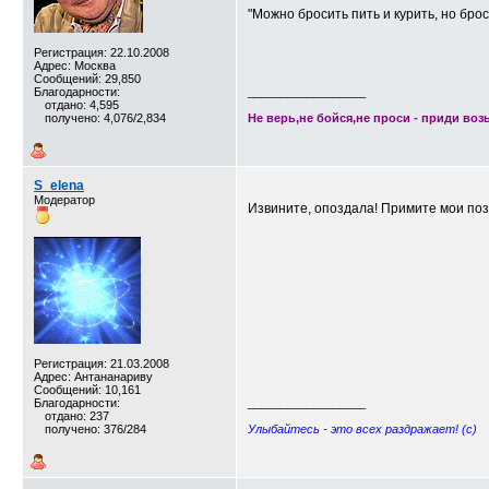
"Можно бросить пить и курить, но бро
Регистрация: 22.10.2008
Адрес: Москва
Сообщений: 29,850
Благодарности:
__________________
отдано: 4,595
получено: 4,076/2,834
Не верь,не бойся,не проси - приди возь
S_elena
Модератор
Извините, опоздала! Примите мои поз
Регистрация: 21.03.2008
Адрес: Антананариву
Сообщений: 10,161
Благодарности:
__________________
отдано: 237
получено: 376/284
Улыбайтесь - это всех раздражает! (c)