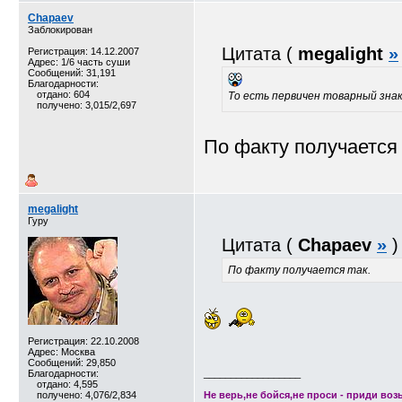
Chapaev
Заблокирован
Цитата (
megalight
»
Регистрация: 14.12.2007
Адрес: 1/6 часть суши
Сообщений: 31,191
Благодарности:
отдано: 604
То есть первичен товарный знак
получено: 3,015/2,697
По факту получается 
megalight
Гуру
Цитата (
Chapaev
»
)
По факту получается так.
Регистрация: 22.10.2008
Адрес: Москва
Сообщений: 29,850
Благодарности:
__________________
отдано: 4,595
получено: 4,076/2,834
Не верь,не бойся,не проси - приди возь