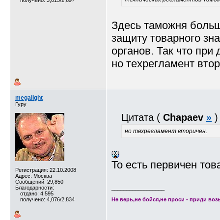
получено: 3,015/2,697
Здесь таможня больш
защиту товарного зна
органов. Так что при
но техрегламент втор
megalight
Гуру
Цитата (
Chapaev
»
)
но техрегламент вторичен.
То есть первичен тов
Регистрация: 22.10.2008
Адрес: Москва
Сообщений: 29,850
Благодарности:
__________________
отдано: 4,595
получено: 4,076/2,834
Не верь,не бойся,не проси - приди возь