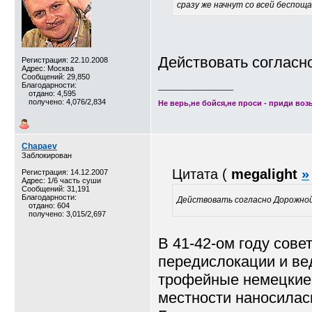
сразу же начнут со всей беспощ
Действовать согласн
Регистрация: 22.10.2008
Адрес: Москва
Сообщений: 29,850
Благодарности:
__________________
отдано: 4,595
получено: 4,076/2,834
Не верь,не бойся,не проси - приди возь
Chapaev
Заблокирован
Цитата (
megalight
»
Регистрация: 14.12.2007
Адрес: 1/6 часть суши
Сообщений: 31,191
Благодарности:
Действовать согласно Дорожно
отдано: 604
получено: 3,015/2,697
В 41-42-ом году сове
передислокации и ве
трофейные немецкие к
местности наносилас