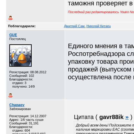
таможня проверяет в 
Последний раз редактировалось Youko Notif
Поблагодарили:
Дмитрий Сам
,
Николай Китаец
GUE
Постоялец
Единого мнения в там
Роспотребнадзора сл
упаковку товара про
продажей (выпуском 
Регистрация: 08.08.2012
осуществлена после 
Сообщений: 102
Благодарности:
отдано: 3
получено: 14/9
Chapaev
Заблокирован
Цитата (
gavr88ik
»
)
Регистрация: 14.12.2007
Адрес: 1/6 часть суши
Сообщений: 31,191
Добрый всем день! Подскажите 
Благодарности:
наличие маркировки EAC (соотв
отдано: 604
технических регламентов Тамож