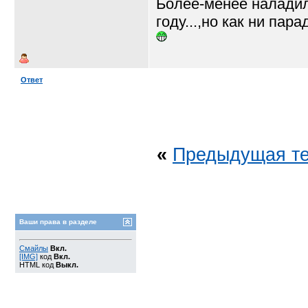
Более-менее наладил
году...,но как ни пар
Ответ
«
Предыдущая т
Ваши права в разделе
Смайлы
Вкл.
[IMG]
код
Вкл.
HTML код
Выкл.