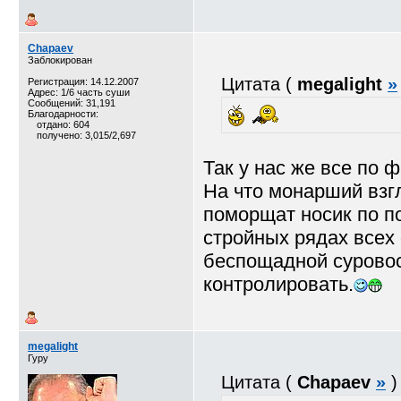
Chapaev
Заблокирован
Цитата (
megalight
»
Регистрация: 14.12.2007
Адрес: 1/6 часть суши
Сообщений: 31,191
Благодарности:
отдано: 604
получено: 3,015/2,697
Так у нас же все по ф
На что монарший взгл
поморщат носик по п
стройных рядах всех 
беспощадной суровост
контролировать.
megalight
Гуру
Цитата (
Chapaev
»
)