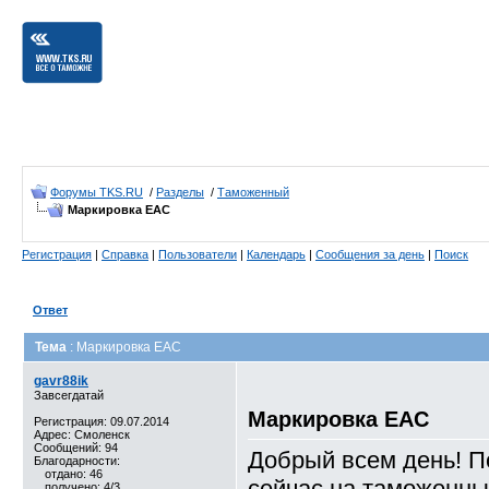
Форумы TKS.RU
/
Разделы
/
Таможенный
Маркировка EAC
Регистрация
|
Справка
|
Пользователи
|
Календарь
|
Сообщения за день
|
Поиск
Ответ
Тема
: Маркировка EAC
gavr88ik
Завсегдатай
Маркировка EAC
Регистрация: 09.07.2014
Адрес: Смоленск
Сообщений: 94
Добрый всем день! П
Благодарности:
отдано: 46
сейчас на таможенны
получено: 4/3