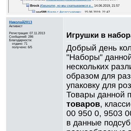
Brock
Извините, но мы скатываемся в...
14.06.2019,
21:57
aaa588
Кукла с Аксессуарами...
15.06.2019,
21:47
Дополнительные ответы в подтемах
Николай2013
Активист
Игрушки в набор
Регистрация: 07.11.2013
Сообщений: 286
Благодарности:
отдано: 71
Добрый день кол
получено: 6/5
"Наборы" данной
нескольких раз
образом для раз
упаковку для ро
Товары данной 
товаров
, класс
00 950 0, 9503 0
в данные подсуб