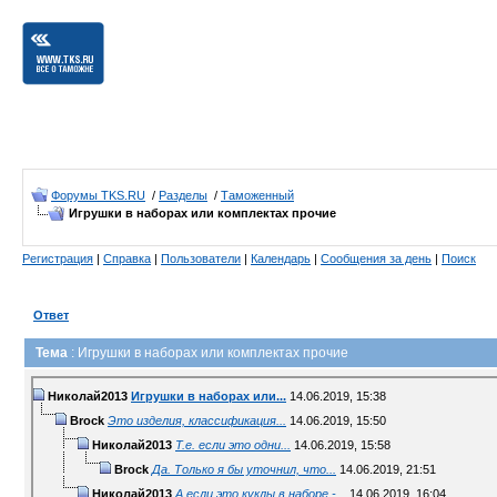
Форумы TKS.RU
/
Разделы
/
Таможенный
Игрушки в наборах или комплектах прочие
Регистрация
|
Справка
|
Пользователи
|
Календарь
|
Сообщения за день
|
Поиск
Ответ
Тема
: Игрушки в наборах или комплектах прочие
Николай2013
Игрушки в наборах или...
14.06.2019,
15:38
Brock
Это изделия, классификация...
14.06.2019,
15:50
Николай2013
Т.е. если это одни...
14.06.2019,
15:58
Brock
Да. Только я бы уточнил, что...
14.06.2019,
21:51
Николай2013
А если это куклы в наборе -...
14.06.2019,
16:04