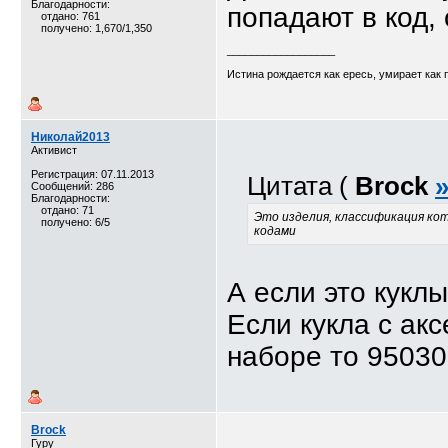
Благодарности:
попадают в код
отдано: 761
получено: 1,670/1,350
__________________
Истина рождается как ересь, умирает как
Николай2013
Активист
Регистрация: 07.11.2013
Цитата (
Brock
Сообщений: 286
Благодарности:
отдано: 71
Это изделия, классификация кот
получено: 6/5
кодами
А если это кукл
Если кукла с акс
наборе то 9503
Brock
Гуру