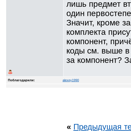
alexey1990
Спасиб
лишь предмет вт
XELA76
Ну с ди
один первостепе
alexey1990
Соб
Значит, кроме за
16:15
комплекта прису
Тренер
почем
компонент, причё
16:46
коды см. выше в 
I-P
https://d
I-P
С сертифи
за компонент? З
I-P
Коллеги,
Тренер
м
Поблагодарили:
alexey1990
11.06.2025,
12:35
alexey1990
17:19
I-P
Имела 
17:24
«
Предыдущая т
alexey1