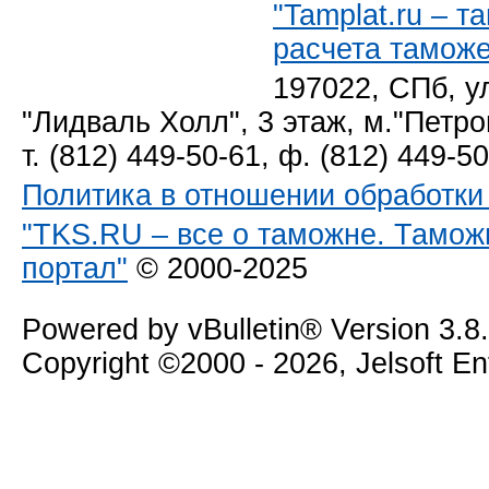
I-P
Детс
"Tamplat.ru – 
Груз т
расчета тамож
трубы...
11.06.2025,
12:10
197022, СПб, у
ThickAsABr
"Лидваль Холл", 3 этаж, м."Петро
11.06.2025,
14:07
т. (812) 449-50-61, ф. (812) 449-5
I-P
Вот пр
14:49
Политика в отношении обработк
Тренер
"TKS.RU – все о таможне. Тамож
16.06.2025,
09:56
портал"
© 2000-2025
I-P
Рас
Трен
Powered by vBulletin® Version 3.8
11:30
Copyright ©2000 - 2026, Jelsoft E
I-P
Т
16.06.2025,
12:19