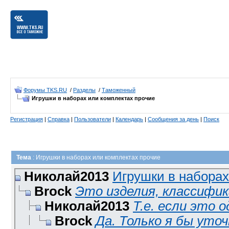
Форумы TKS.RU
/
Разделы
/
Таможенный
Игрушки в наборах или комплектах прочие
Регистрация
|
Справка
|
Пользователи
|
Календарь
|
Сообщения за день
|
Поиск
Тема
: Игрушки в наборах или комплектах прочие
Николай2013
Игрушки в наборах 
Brock
Это изделия, классифика
Николай2013
Т.е. если это од
Brock
Да. Только я бы уточ