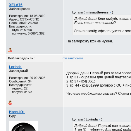
XELA76
Заблокирован
Цитата (
missauthoress
»
)
Регистрация: 18.08.2010
Добрый день! Кто-нибудь возит
Адрес: СЗТУ~СЗПО
Есть какие-то нюансы?
Сообщений: 23,350
Благодарности:
отдано: 5,690
Возили ягоду, кфк не нужно, с
получено: 6,066/5,382
На заморозку кфк не нужен.
Поблагодарили:
missauthoress
Lorinda
Завсегдатай
Добрый день! Первый раз везем образ
1. гр.31 - образцы для целей подтвер
Регистрация: 20.02.2025
2. гр.37 - код 061;
Сообщений: 34
Благодарности:
3. гр. 44 - код 01999 договор с ОС + 
отдано: 22
получено: 3/3
Что еще необходимо указать? Сканы д
ИгорьЮ+
Гуру
Цитата (
Lorinda
»
)
Добрый день! Первый раз везем 
1. гр.31 - образцы для целей п