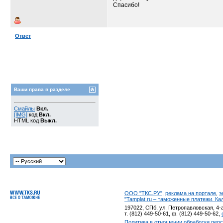
Спасибо!
Ответ
Ваши права в разделе
Смайлы
Вкл.
[IMG]
код
Вкл.
HTML код
Выкл.
ООО "ТКС.РУ"
,
реклама на портале
,
э
"Tamplat.ru – таможенные платежи. К
197022, СПб, ул. Петропавловская, 4-а
т. (812) 449-50-61, ф. (812) 449-50-62,
Политика в отношении обработки пер