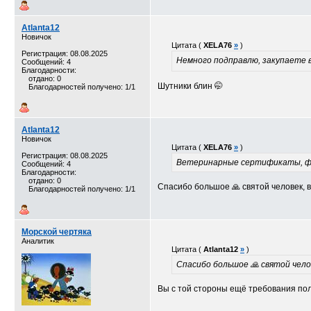
Atlanta12
Новичок
Цитата (
XELA76
»
)
Регистрация: 08.08.2025
Немного подправлю, закупаете
Сообщений: 4
Благодарности:
отдано: 0
Шутники блин 🤭
Благодарностей получено: 1/1
Atlanta12
Новичок
Цитата (
XELA76
»
)
Регистрация: 08.08.2025
Ветеринарные сертификаты, фо
Сообщений: 4
Благодарности:
отдано: 0
Спасибо большое 🙏 святой человек, вс
Благодарностей получено: 1/1
Морской чертяка
Аналитик
Цитата (
Atlanta12
»
)
Спасибо большое 🙏 святой челов
Вы с той стороны ещё требования пол