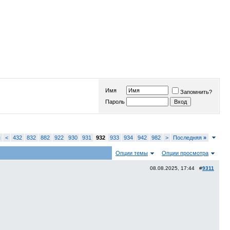
Имя
Запомнить?
Пароль
я
<
432
832
882
922
930
931
932
933
934
942
982
>
Последняя
»
Опции темы
Опции просмотра
08.08.2025, 17:44 #
9311