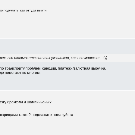
о подумать, как оттуда выйти.
ек, все оказывается не так уж сложно, как его молюют... 🤔
по транспорту проблем, санкции, платежи/валютная выручка.
де помогают во многом.
розку брокколи и шампиньоны?
 товарищами также? подскажите пожалуйста