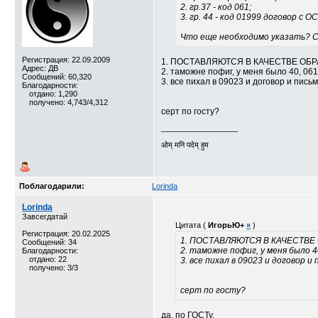
2. гр.37 - код 061;
3. гр. 44 - код 01999 договор с
Что еще необходимо указать? С
Регистрация: 22.09.2009
1. ПОСТАВЛЯЮТСЯ В КАЧЕСТВЕ ОБ
Адрес: ДВ
2. таможне пофиг, у меня было 40, 06
Сообщений: 60,320
3. все пихал в 09023 и договор и пись
Благодарности:
отдано: 1,290
получено: 4,743/4,312
серт по госту?
__________________
ओम् मनि पदेम् हुम
Поблагодарили:
Lorinda
Lorinda
Завсегдатай
Цитата (
ИгорьЮ+
»
)
Регистрация: 20.02.2025
1. ПОСТАВЛЯЮТСЯ В КАЧЕСТВЕ
Сообщений: 34
2. таможне пофиг, у меня было 4
Благодарности:
отдано: 22
3. все пихал в 09023 и договор и
получено: 3/3
серт по госту?
да, по ГОСТу.