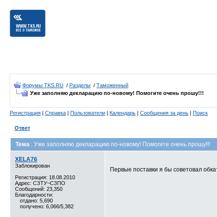
Форумы TKS.RU
/
Разделы
/
Таможенный
Уже заполняю декларацию по-новому! Помогите очень прошу!!!
Регистрация
|
Справка
|
Пользователи
|
Календарь
|
Сообщения за день
|
Поиск
Ответ
Тема
: Уже заполняю декларацию по-новому! Помогите очень прошу!!!
XELA76
Заблокирован
Первые поставки я бы советовал обка
Регистрация: 18.08.2010
Адрес: СЗТУ~СЗПО
Сообщений: 23,350
Благодарности:
отдано: 5,690
получено: 6,066/5,382