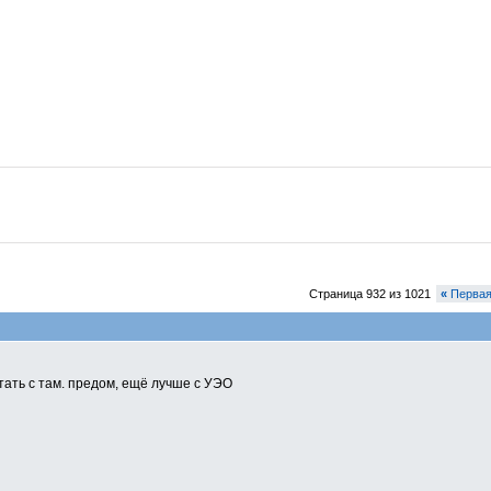
Страница 932 из 1021
«
Перва
тать с там. предом, ещё лучше с УЭО