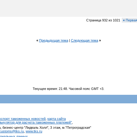
Страница 932 из 1021
«
Перва
«
Предыдущая тема
|
Следующая тема
»
Текущее время:
21:48
. Часовой пояс GMT +3.
кспорт таможенных новостей
,
карта сайта
алькулятор для расчета таможенных платежей"
,
, бизнес-центр "Лидваль Холл", 3 этаж, м."Петроградская"
customs@tks.ru
,
www.tks.ru
сональных данных