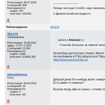
Регистрация: 26.07.2019
__________________
Сообщений: 894
Благодарности:
Прежде чем куда-то войти, надо хорошеньк
отдано: 267
получено: 320/261
© Древняя китайская мудрость
Поблагодарили:
XELA76
XELA76
Заблокирован
Цитата (
Atlanta12
»
)
Регистрация: 18.08.2010
Спасибо большое 🙏 святой челов
Адрес: СЗТУ~СЗПО
Сообщений: 23,350
Благодарности:
Ну вообще достаточно сложно. Много 
отдано: 5,690
Не пробовали в РЭЦ обратиться? Вро
получено: 6,066/5,382
https://www.exportcenter.ru/
missauthoress
Гость
Добрый день! Кто-нибудь возит замо
Есть какие-то нюансы?
Регистрация: 08.04.2019
Сообщений: 15
Благодарности:
Возили ягоду, кфк не нужно, с этими
отдано: 6
получено: 0/0