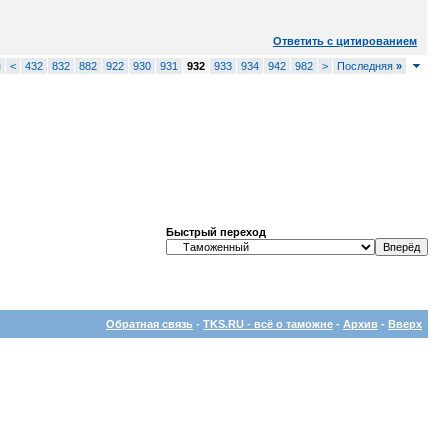
Ответить с цитированием
я
<
432
832
882
922
930
931
932
933
934
942
982
>
Последняя
»
Быстрый переход
Обратная связь
-
TKS.RU - всё о таможне
-
Архив
-
Вверх