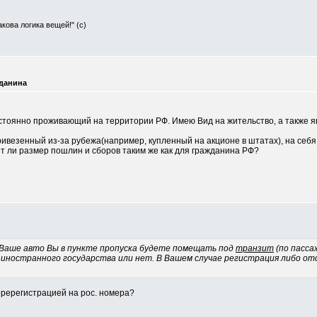
Такова логика вещей!" (с)
жданина
стоянно проживающий на территории РФ. Имею Вид на жительство, а также яв
ривезенный из-за рубежа(например, купленный на акционе в штатах), на себя
дет ли размер пошлин и сборов таким же как для гражданина РФ?
Ваше авто Вы в пункте пропуска будете помещать под
транзит
(по пасса
 иностранного государства или нет. В Вашем случае регистрация либо 
еререгистрацией на рос. номера?