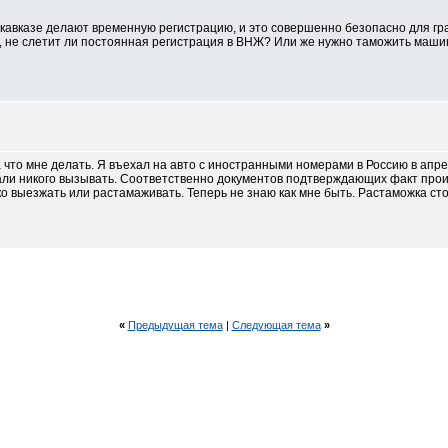
кавказе делают временную регистрацию, и это совершенно безопасно для гр
, не слетит ли постоянная регистрация в ВНЖ? Или же нужно таможить машину
 что мне делать. Я въехал на авто с иностранными номерами в Россию в апре
али никого вызывать. Соответственно документов подтверждающих факт проис
о выезжать или растамаживать. Теперь не знаю как мне быть. Растаможка стои
«
Предыдущая тема
|
Следующая тема
»