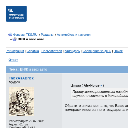
Форумы TKS.RU
/
Разделы
/
Автомобиль и таможня
ВНЖ и ввоз авто
Регистрация
|
Справка
|
Пользователи
|
Календарь
|
Сообщения за день
|
Поиск
Ответ
Тема
: ВНЖ и ввоз авто
ThickAsABrick
Мудрец
Цитата (
AlexNorge
»
)
Прошу меня простить за назойли
случае не снятия и в дальнейше
Обратите внимание на то, что Ваше а
номерами иностранного государства и
Регистрация: 22.07.2008
Адрес: 61 rus
Сообщений: 2,484