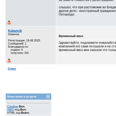
не знаете тонкостей с регистрацией?
слышал, что при растоможке во Влади
другое дело - иностранный гражданин
Петербург.
Kabancik
Новичок
Временный ввоз
Регистрация: 19.08.2025
Здравствуйте, подскажите пожалуйста
Сообщений: 1
компанией его сами потушили и не ст
Благодарности:
отдано: 0
временный ввоз мне сказали что тольк
получено: 0/0
Ответ
Ваши права в разделе
Смайлы
Вкл.
[IMG]
код
Вкл.
HTML код
Выкл.