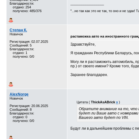
Благодарности:
__________________
отдано: 254
получено: 485/376
"...но так как это не так, то оно и не эдак! 
Степан К.
Новичок
растаможка авто на иностранного гра
Регистрация: 02.07.2025
Здравствуйте,
Сообщений: 5
Благодарности:
отдано: 1
Я гражданин Республики Беларусь, по
получено: 0/0
Могу ли я растаможить автомобиль, п
пр.) от своего имени? Кроме того, бу
Заранее благодарен.
AlexNorge
Новичок
Цитата (
ThickAsABrick
»
)
Регистрация: 20.06.2025
Обратите внимание на то, что 
Сообщений: 8
будет ли Ваше авто с номерами
Благодарности:
отдано: 0
Вашего авто будет по VIN.
получено: 0/0
Будут ли в дальнейшем проблемы с п