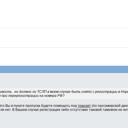
вость . но должно ли ТСЛП в моем случае быть снято с регистрации в Но
м при перерегистрации на номера РФ?
вто Вы в пункте пропуска будете помещать под
транзит
(по пассажирской декл
ли нет. В Вашем случае регистрация либо отсутствие таковой таможню не ин