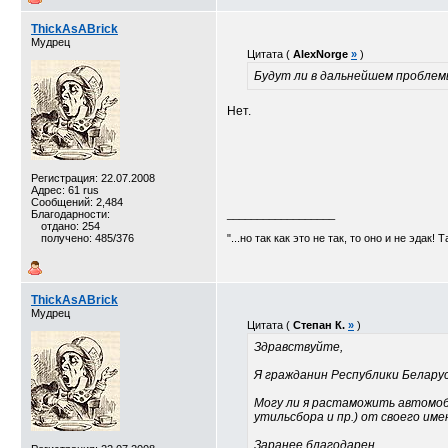
ThickAsABrick
Мудрец
Цитата (
AlexNorge
»
)
Будут ли в дальнейшем проблем
Нет.
Регистрация: 22.07.2008
Адрес: 61 rus
Сообщений: 2,484
Благодарности:
__________________
отдано: 254
получено: 485/376
"...но так как это не так, то оно и не эдак! 
ThickAsABrick
Мудрец
Цитата (
Степан К.
»
)
Здравствуйте,
Я гражданин Республики Белару
Могу ли я растаможить автомоби
утильсбора и пр.) от своего им
Заранее благодарен.