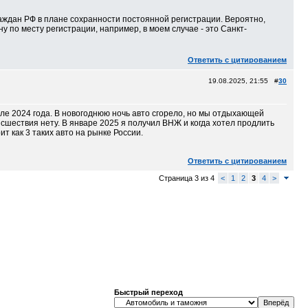
аждан РФ в плане сохранности постоянной регистрации. Вероятно,
 по месту регистрации, например, в моем случае - это Санкт-
Ответить с цитированием
19.08.2025, 21:55 #
30
ле 2024 года. В новогоднюю ночь авто сгорело, но мы отдыхающей
шествия нету. В январе 2025 я получил ВНЖ и когда хотел продлить
т как 3 таких авто на рынке России.
Ответить с цитированием
Страница 3 из 4
<
1
2
3
4
>
Быстрый переход