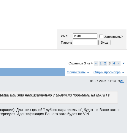
Имя
Запомнить?
Пароль
Страница 3 из 4
<
1
2
3
4
>
Опции темы
Опции просмотра
01.07.2025, 11:13 #
21
рвегии или это необязательно ? Будут ли проблемы на МАПП в
арации). Для этих целей "глубоко параллельно", будет ли Ваше авто с
тересуют. Идентификация Вашего авто будет по VIN.