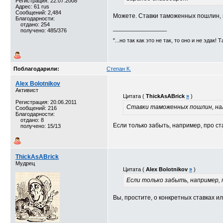
Регистрация: 22.07.2008
Адрес: 61 rus
Сообщений: 2,484
Можете. Ставки таможенных пошлин, 
Благодарности:
отдано: 254
__________________
получено: 485/376
"...но так как это не так, то оно и не эдак! 
Поблагодарили:
Степан К.
Alex Bolotnikov
Активист
Цитата (
ThickAsABrick
»
)
Регистрация: 20.06.2011
Ставки таможенных пошлин, нал
Сообщений: 216
Благодарности:
отдано: 8
Если только забыть, например, про ст
получено: 15/13
ThickAsABrick
Мудрец
Цитата (
Alex Bolotnikov
»
)
Если только забыть, например, 
Вы, простите, о конкретных ставках и