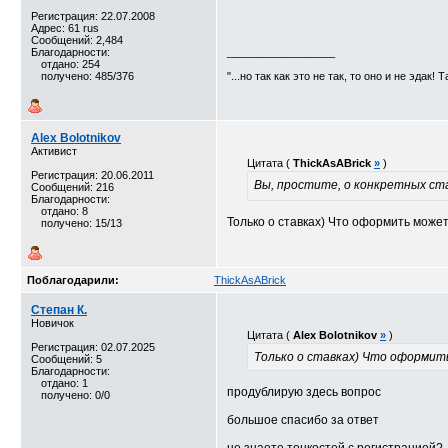
Регистрация: 22.07.2008
Адрес: 61 rus
Сообщений: 2,484
Благодарности:
__________________
отдано: 254
получено: 485/376
"...но так как это не так, то оно и не эдак! 
Alex Bolotnikov
Активист
Цитата (
ThickAsABrick
»
)
Регистрация: 20.06.2011
Вы, простите, о конкретных ст
Сообщений: 216
Благодарности:
отдано: 8
Только о ставках) Что оформить может
получено: 15/13
Поблагодарили:
ThickAsABrick
Степан К.
Новичок
Цитата (
Alex Bolotnikov
»
)
Регистрация: 02.07.2025
Только о ставках) Что оформить
Сообщений: 5
Благодарности:
отдано: 1
продублирую здесь вопрос
получено: 0/0
большое спасибо за ответ