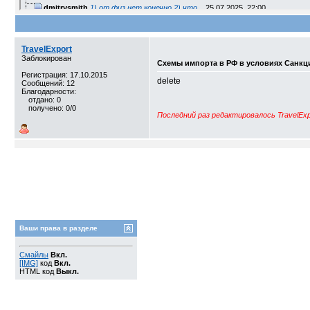
dmitrysmith
1) от физ нет конечно 2) что...
25.07.2025,
22:00
markex
Импорт в РФ
22.08.2025,
13:50
Btms
Сложно но можно. Знать надо...
30.11.2025,
17:01
TravelExport
Заблокирован
Схемы импорта в РФ в условиях Санкц
Регистрация: 17.10.2015
delete
Сообщений: 12
Благодарности:
отдано: 0
получено: 0/0
Последний раз редактировалось TravelExpo
Ваши права в разделе
Смайлы
Вкл.
[IMG]
код
Вкл.
HTML код
Выкл.