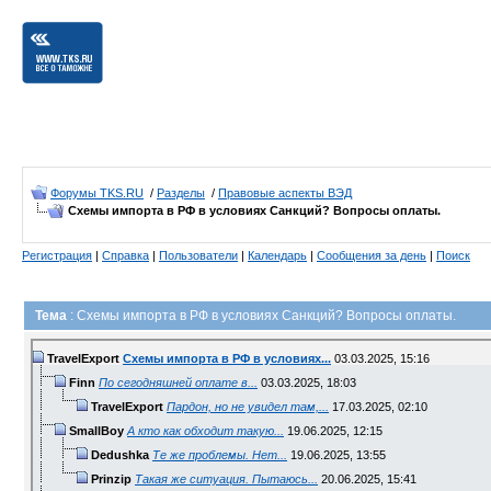
Форумы TKS.RU
/
Разделы
/
Правовые аспекты ВЭД
Схемы импорта в РФ в условиях Санкций? Вопросы оплаты.
Регистрация
|
Справка
|
Пользователи
|
Календарь
|
Сообщения за день
|
Поиск
Тема
: Схемы импорта в РФ в условиях Санкций? Вопросы оплаты.
TravelExport
Схемы импорта в РФ в условиях...
03.03.2025,
15:16
Finn
По сегодняшней оплате в...
03.03.2025,
18:03
TravelExport
Пардон, но не увидел там,...
17.03.2025,
02:10
SmallBoy
А кто как обходит такую...
19.06.2025,
12:15
Dedushka
Те же проблемы. Нет...
19.06.2025,
13:55
Prinzip
Такая же ситуация. Пытаюсь...
20.06.2025,
15:41