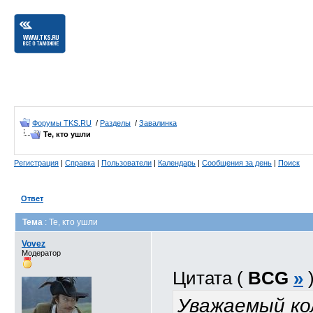
Форумы TKS.RU
/
Разделы
/
Завалинка
Те, кто ушли
Регистрация
|
Справка
|
Пользователи
|
Календарь
|
Сообщения за день
|
Поиск
Ответ
Тема
: Те, кто ушли
Vovez
Модератор
Цитата (
BCG
»
Уважаемый ко