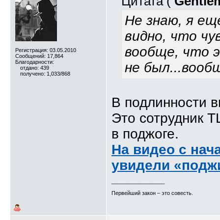
Цитата (
Gentle
Не знаю, я ещ
видно, что чув
вообще, что 
Регистрация: 03.05.2010
Сообщений: 17,864
Благодарности:
не был...воо
отдано: 439
получено: 1,033/868
В подлинности в
Это сотрудник Т
в поджоге.
На видео с нач
увидели «подж
__________________
Первейший закон – это совесть.