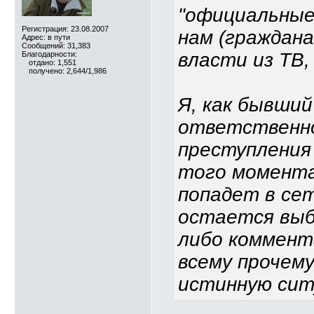
"официальные
Регистрация: 23.08.2007
нам (граждан
Адрес: в пути
Сообщений: 31,383
власти из ТВ
Благодарности:
отдано: 1,551
получено: 2,644/1,986
Я, как бывши
ответственно
преступления
того момента
попадет в сет
остается выб
либо коммент
всему прочему
истинную сит