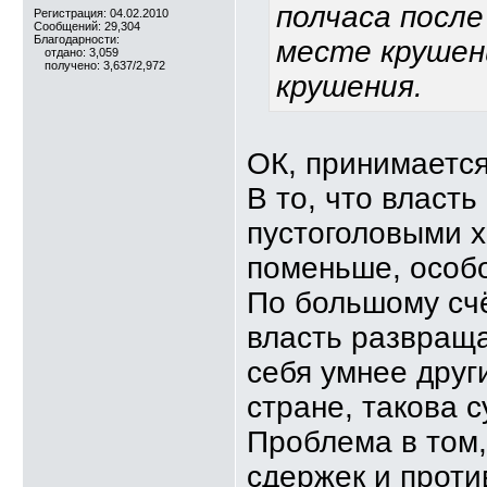
полчаса после
Регистрация: 04.02.2010
Сообщений: 29,304
Благодарности:
месте крушен
отдано: 3,059
получено: 3,637/2,972
крушения.
ОК, принимается
В то, что власт
пустоголовыми х
поменьше, особо
По большому счё
власть развраща
себя умнее друг
стране, такова 
Проблема в том,
сдержек и проти