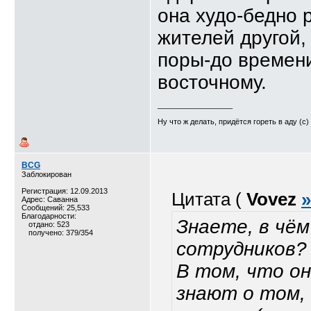
она худо-бедно 
жителей другой,
поры-до времени
восточному.
__________________
Ну что ж делать, придётся гореть в аду (с)
BCG
Заблокирован
Регистрация: 12.09.2013
Цитата (
Vovez
»
Адрес: Саванна
Сообщений: 25,533
Благодарности:
Знаете, в чё
отдано: 523
получено: 379/354
сотрудников?
В том, что о
знают о том, 