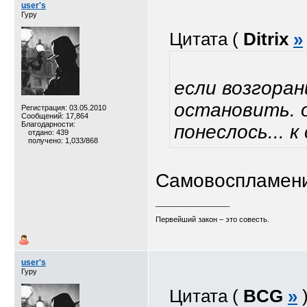
user's
Гуру
Цитата (
Ditrix
»
если возгоран
остановить. 
Регистрация: 03.05.2010
Сообщений: 17,864
Благодарности:
понеслось... 
отдано: 439
получено: 1,033/868
Самовоспламени
__________________
Первейший закон – это совесть.
user's
Гуру
Цитата (
BCG
»