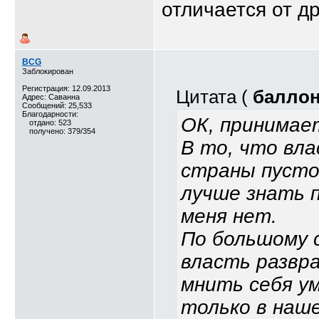
отличается от д
BCG
Заблокирован
Регистрация: 12.09.2013
Цитата (
балло
Адрес: Саванна
Сообщений: 25,533
Благодарности:
ОК, принимае
отдано: 523
получено: 379/354
В то, что вл
страны пусто
лучше знать 
меня нет.
По большому с
власть развр
мнить себя ум
только в наш