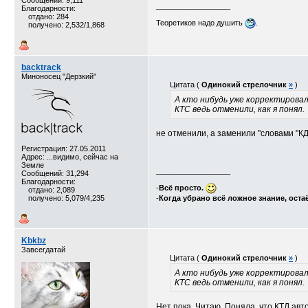
Сообщений: 9,111
__________________
Благодарности:
отдано: 284
Теоретиков надо душить
.
получено: 2,532/1,868
backtrack
Миноносец "Дерзкий"
Цитата (
Одинокий стрелочник
»
)
А кто нибудь уже корректирова
КТС ведь отменили, как я понял.
не отменили, а заменили "словами "К
Регистрация: 27.05.2011
Адрес: ...видимо, сейчас на
Земле
__________________
Сообщений: 31,294
Благодарности:
-
Всё просто.
отдано: 2,089
получено: 5,079/4,235
-
Когда убрано всё ложное знание, оста
Kbkbz
Завсегдатай
Цитата (
Одинокий стрелочник
»
)
А кто нибудь уже корректирова
КТС ведь отменили, как я понял.
Нет пока. Читаю. Поняла, что КТД ав