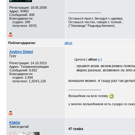
Регистрация: 18.05.2008
Адрес: ЮФО
__________________
Сообщений: 408
Благодарности:
Останься прост, беседуя с царями,
отдано: 349
Останься честен, говоря с толпой...
получено: 42/31
("Заповедь" Редьярд Киплинг).
Поблагодарили:
allrue
Andrey Digtel
Гуру
Цитата (
allrue
»
)
Регистрация: 14.10.2013
привет всем. везем ремни поясн
Адрес: Тилимилитрямдия
марки разные, возможно ли это в
Сообщений: 9,652
Благодарности:
отдано: 2,494
конюшня можно. я тыщу раз так дела
получено: 1,324/1,126
__________________
Волшебник на всю голову
у многих волшебников есть сундук со сказк
Kbkbz
Завсегдатай
47 графа