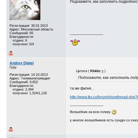
Подскажите, как заполнить подробност
Регистрация: 30.01.2013
Адрес: Московская область
Сообщений: 65
__________________
Благодарности:
отдано: 6
получено: 5/4
Andrey Digtel
Гуру
Цитата (
Kbkbz
»
)
Регистрация: 14.10.2013
Подскажите, как заполнить подр
Адрес: Тилимилитрямдия
Сообщений: 9,652
Благодарности:
та же фигня...
отдано: 2,494
получено: 1,324/1,126
http://www.tks.ru/forum/showthread.php
__________________
Волшебник на всю голову
у многих волшебников есть сундук со сказк