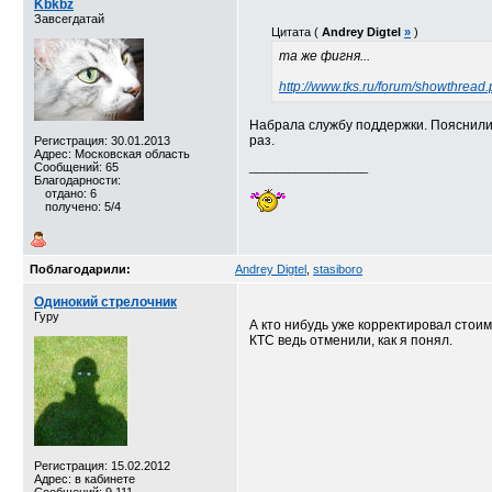
Kbkbz
Завсегдатай
Цитата (
Andrey Digtel
»
)
та же фигня...
http://www.tks.ru/forum/showthrea
Набрала службу поддержки. Пояснили,
раз.
Регистрация: 30.01.2013
Адрес: Московская область
Сообщений: 65
__________________
Благодарности:
отдано: 6
получено: 5/4
Поблагодарили:
Andrey Digtel
,
stasiboro
Одинокий стрелочник
Гуру
А кто нибудь уже корректировал стои
КТС ведь отменили, как я понял.
Регистрация: 15.02.2012
Адрес: в кабинете