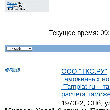
Смайлы
Вкл.
[IMG]
код
Вкл.
HTML код
Выкл.
Текущее время:
09
ООО "ТКС.РУ"
таможенных но
"Tamplat.ru – 
расчета тамож
197022, СПб, у