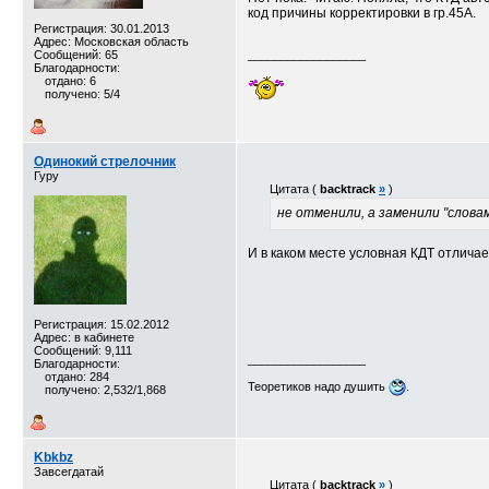
код причины корректировки в гр.45А.
Регистрация: 30.01.2013
Адрес: Московская область
Сообщений: 65
__________________
Благодарности:
отдано: 6
получено: 5/4
Одинокий стрелочник
Гуру
Цитата (
backtrack
»
)
не отменили, а заменили "слова
И в каком месте условная КДТ отлича
Регистрация: 15.02.2012
Адрес: в кабинете
Сообщений: 9,111
__________________
Благодарности:
отдано: 284
Теоретиков надо душить
.
получено: 2,532/1,868
Kbkbz
Завсегдатай
Цитата (
backtrack
»
)