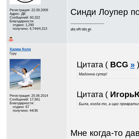
Синди Лоупер п
Регистрация: 22.09.2009
Адрес: ДВ
Сообщений: 60,322
Благодарности:
__________________
отдано: 1,290
получено: 4,744/4,313
ओम् मनि पदेम् हुम
Харри Холе
Гуру
Цитата (
BCG
»
Мадонна супер!
Цитата (
Игорь
Регистрация: 25.06.2014
Сообщений: 17,561
Благодарности:
Была, когда то, а щас превратил
отдано: 67
получено: 44/36
Мне когда-то да