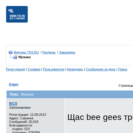
Форумы TKS.RU
/
Разделы
/
Завалинка
Музыка
Регистрация
|
Справка
|
Пользователи
|
Календарь
|
Сообщения за день
|
Поиск
Ответ
Страница
Тема
: Музыка
BCG
Заблокирован
Щас bee gees тр
Регистрация: 12.09.2013
Адрес: Саванна
Сообщений: 25,533
Благодарности:
отдано: 523
получено: 379/354