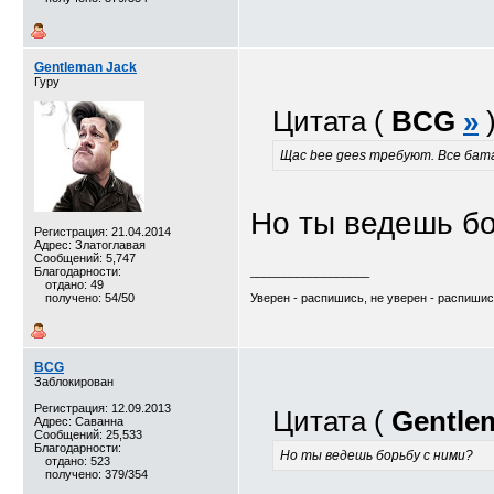
Gentleman Jack
Гуру
Цитата (
BCG
»
Щас bee gees требуют. Все бат
Но ты ведешь бо
Регистрация: 21.04.2014
Адрес: Златоглавая
Сообщений: 5,747
Благодарности:
__________________
отдано: 49
получено: 54/50
Уверен - распишись, не уверен - распиши
BCG
Заблокирован
Регистрация: 12.09.2013
Цитата (
Gentle
Адрес: Саванна
Сообщений: 25,533
Благодарности:
Но ты ведешь борьбу с ними?
отдано: 523
получено: 379/354