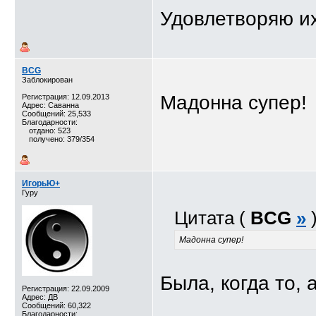
Удовлетворяю и
BCG
Заблокирован
Мадонна супер!
Регистрация: 12.09.2013
Адрес: Саванна
Сообщений: 25,533
Благодарности:
отдано: 523
получено: 379/354
ИгорьЮ+
Гуру
Цитата (
BCG
»
Мадонна супер!
Была, когда то,
Регистрация: 22.09.2009
Адрес: ДВ
Сообщений: 60,322
__________________
Благодарности: