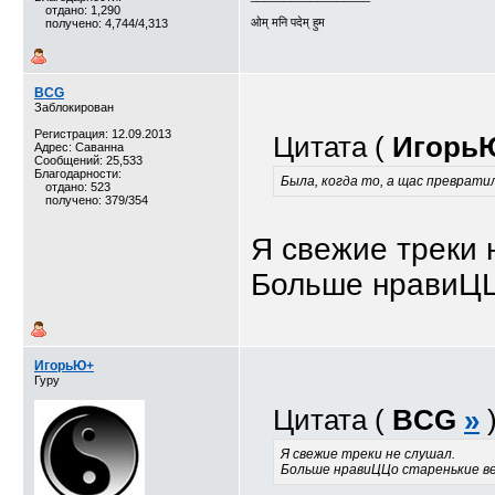
отдано: 1,290
ओम् मनि पदेम् हुम
получено: 4,744/4,313
BCG
Заблокирован
Регистрация: 12.09.2013
Цитата (
Игорь
Адрес: Саванна
Сообщений: 25,533
Благодарности:
Была, когда то, а щас превратил
отдано: 523
получено: 379/354
Я свежие треки 
Больше нравиЦЦ
ИгорьЮ+
Гуру
Цитата (
BCG
»
Я свежие треки не слушал.
Больше нравиЦЦо старенькие в