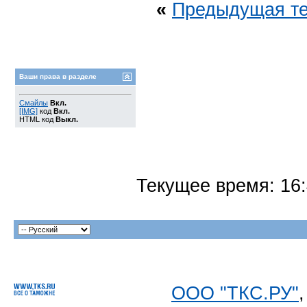
«
Предыдущая т
Ваши права в разделе
Смайлы
Вкл.
[IMG]
код
Вкл.
HTML код
Выкл.
Текущее время:
16
ООО "ТКС.РУ"