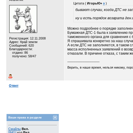
Цитата (
ИгорьЮ+
»
)
бывают случаи, когда ДТС не за
ну и есть порядок возврата ден
Можно подробнее о порядке заполнен
Бумажная ДТС-1 была к заявлению при
таможенного органа для сравнения с
Регистрация: 12.11.2008
Я спрашивала конкретно за наш случа
Адрес: Край земли
А если ДТС не заполняется, в таком с
Сообщений: 620
Благодарности:
масса исполненных заявлений о возвра
отдано: 86
отказали. В причине отказа, с таким ж
получено: 58/47
__________________
Верить, в наше время, нельзя никому, пор
Ответ
Ваши права в разделе
Смайлы
Вкл.
[IMG]
код
Вкл.