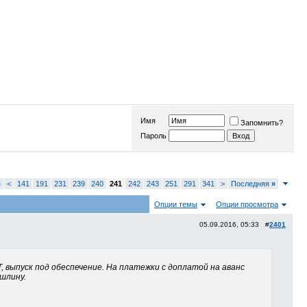
Имя
Запомнить?
Пароль
я
<
141
191
231
239
240
241
242
243
251
291
341
>
Последняя
»
Опции темы
Опции просмотра
05.09.2016, 05:33 #
2401
, выпуск под обеспечение. На платежки с доплатой на аванс
шлину.