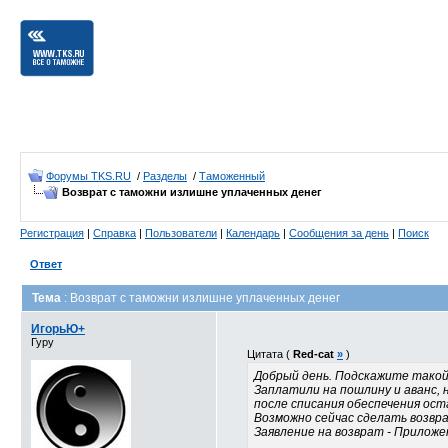
Форумы TKS.RU
/
Разделы
/
Таможенный
Возврат с таможни излишне уплаченных денег
Регистрация
|
Справка
|
Пользователи
|
Календарь
|
Сообщения за день
|
Поиск
Ответ
Тема
: Возврат с таможни излишне уплаченных денег
ИгорьЮ+
Гуру
Цитата (
Red-cat
»
)
Добрый день. Подскажите тако
Заплатили на пошлину и аванс, 
после списания обеспечения ост
Возможно сейчас сделать возвра
Заявление на возврат - Приложе