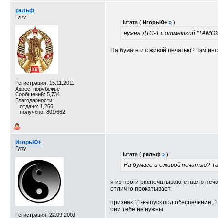
ральф
Гуру
Цитата (
ИгорьЮ+
»
)
нужна ДТС-1 с отметкой "ТА
На бумаге и с живой печатью? Там инсп
Регистрация: 15.11.2011
Адрес: порубежье
Сообщений: 5,734
Благодарности:
отдано: 1,266
получено: 801/662
ИгорьЮ+
Гуру
Цитата (
ральф
»
)
На бумаге и с живой печатью? Та
я из проги распечатываю, ставлю печа
отлично прокатывает.
признак 11-выпуск под обеспечение, 1
они тебе не нужны
Регистрация: 22.09.2009