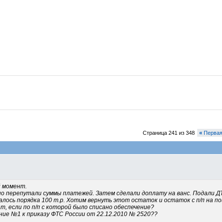
Страница 241 из 348
«
Перва
й момент.
но перепутали суммы платежей. Затем сделали доплату на ванс. Подали ДТ
алось порядка 100 т.р. Хотим вернуть этот остаток и остаток с п/п на по
т, если по п/п с которой было списано обеспечение?
ние №1 к приказу ФТС России от 22.12.2010 № 2520??