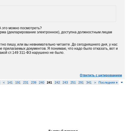
А это можно посмотреть?
орма (декларирование электронное), доступна должностным лицам
ятно пишу, или вы невнимательно читаете. До сегодняшнего дня, у нас
ве прилагаемых документов. Я понимаю, что надо было отказать, вот и
икакой ст.149 311-ФЗ нарушено не было.
Ответить с цитированием
я
<
141
191
231
239
240
241
242
243
251
291
341
>
Последняя
»