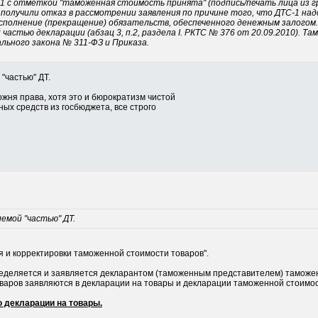
 с отметкой "таможенная стоимость принята" (подпись/печать лица из гр
 получили отказ в рассмотрении заявления по причине того, что ДТС-1 надо
полнение (прекращение) обязательств, обеспеченного денежным залогом. 
астью декларации (абзац 3, п.2, раздела I. РКТС № 376 от 20.09.2010). Та
льного закона № 311-ФЗ и Приказа.
"частью" ДТ.
можня права, хотя это и бюрократизм чистой
ных средств из госбюджета, все строго
емой "частью" ДТ.
я и корректировки таможенной стоимости товаров".
ределяется и заявляется декларантом (таможенным представителем) таможе
варов заявляются в декларации на товары и декларации таможенной стоимос
 декларации на товары.