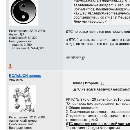
Распечатали из программы ДТС-1
заявлением на возврат. Сегодня
документов, подтверждающих ис
как ДТС является неотъемлемой ч
соответствии со ст.149 Федера
Что мы нарушили?
Регистрация: 22.09.2009
ДТС не вовсе является неотъемлемой 
Адрес: ДВ
Сообщений: 60,322
а ДТС-1 и есть основание, так что та
Благодарности:
воды, но что касается возврата денеж
отдано: 1,290
получено: 4,744/4,313
__________________
ओम् मनि पदेम् हुम
БОЛЬШОЙ вопрос
Аналитик
Цитата (
ИгорьЮ+
»
)
ДТС не вовсе является неотъемл
РКТС № 376 от 20 сентября 2010 года
"О порядках декларирования, контрол
I. Общие положения
2. Таможенная стоимость товаров оп
Сведения о таможенной стоимости то
Регистрация: 12.11.2008
таможенных целей.
Адрес: Край земли
ДТС является неотъемлемой частью
Сообщений: 620
Благодарности:
Так что чистой воды бюрократия.