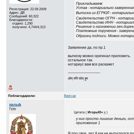
Прикладываем:
Устав - нотариально заверенная
Регистрация: 22.09.2009
Выписка из ЕГРЮЛ - нотариальн
Адрес: ДВ
Сообщений: 60,322
Свидетельство ОГРН - нотариал
Благодарности:
Свидетельство ИНН - нотариаль
отдано: 1,290
Решение о назначении ген.дирек
получено: 4,744/4,313
Платежные поручения - заверены
Образец подписи. Можно нотариа
Заявление да, по пр.1
выписку можно оригинал приложить.
остальное так.
нотариус вам все раскажет
__________________
ओम् मनि पदेम् हुम
Поблагодарили:
Red-cat
ральф
Гуру
Цитата (
ИгорьЮ+
»
)
у них просто лишние деньги, ос
приложение 1
Я про свое, лет 8 как не выпускался 