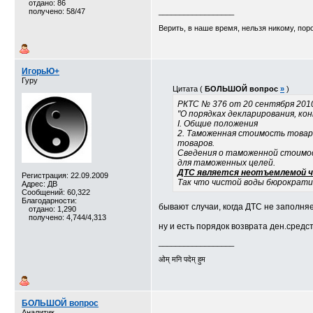
отдано: 86
получено: 58/47
__________________
Верить, в наше время, нельзя никому, пор
ИгорьЮ+
Гуру
Цитата (
БОЛЬШОЙ вопрос
»
)
РКТС № 376 от 20 сентября 201
"О порядках декларирования, к
I. Общие положения
2. Таможенная стоимость това
товаров.
Сведения о таможенной стоимос
для таможенных целей.
ДТС является неотъемлемой ч
Регистрация: 22.09.2009
Так что чистой воды бюрократи
Адрес: ДВ
Сообщений: 60,322
Благодарности:
бывают случаи, когда ДТС не заполняе
отдано: 1,290
получено: 4,744/4,313
ну и есть порядок возврата ден.средс
__________________
ओम् मनि पदेम् हुम
БОЛЬШОЙ вопрос
Аналитик