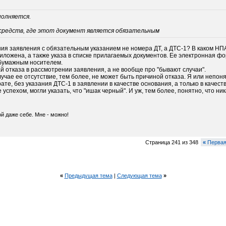
полняется.
.средств, где этот документ является обязательным
ия заявления с обязательным указанием не номера ДТ, а ДТС-1? В каком НП
ложена, а также указа в списке прилагаемых документов. Ее электронная ф
 бумажным носителем.
й отказа в рассмотрении заявления, а не вообще про "бывают случаи".
лучае ее отсутствие, тем более, не может быть причиной отказа. Я или непон
те, без указания ДТС-1 в заявлении в качестве основания, а только в качест
е успехом, могли указать, что "ишак черный". И уж, тем более, понятно, что н
ой даже себе. Мне - можно!
Страница 241 из 348
«
Перва
«
Предыдущая тема
|
Следующая тема
»