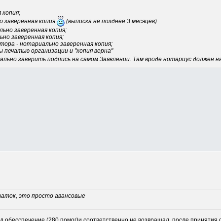
 копия;
о заверенная копия
(выписка не позднее 3 месяцев)
ьно заверенная копия;
но заверенная копия;
тора - нотариально заверенная копия;
 печатью организации и "копия верна"
льно заверить подпись на самом Заявлении. Там вроде нотариус должен н
таток, это просто авансовые
под обесспечение (280 помог)и соответственно не возвращал, после принятия