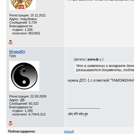
Регистрация: 15.11.2011
Адрес: порубежье
Сообщений: 5,734
Благодарности:
отдано: 1,266
получено: 801/662
ИгорьЮ+
Гуру
Цитата (
ральф
»
)
Что в заявлении о возврате де
(указываются документы, подтв
нужна ДТС-1 с отметкой "ТАМОЖЕ
Регистрация: 22.09.2009
Адрес: ДВ
Сообщений: 60,322
__________________
Благодарности:
отдано: 1,290
ओम् मनि पदेम् हुम
получено: 4,744/4,313
Поблагодарили:
ральф