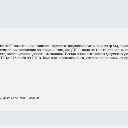
меткой "таможенная стоимость принята" (подпись/печать лица из гр.54), при
ссмотрении заявления по причине того, что ДТС-1 надо не только прилагать 
тв, обеспеченного денежным залогом. Всегда в качестве такого документа у
 РКТС № 376 от 20.09.2010). Таможня сослалась на то, что заявление нами оф
ой даже себе. Мне - можно!