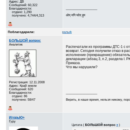
Адрес: ДВ
Сообщений: 60,322
__________________
Благодарности:
отдано: 1,290
ओम् मनि पदेम् हुम
получено: 4,744/4,313
Поблагодарили:
ральф
БОЛЬШОЙ вопрос
Аналитик
Распечатали из программы ДТС-1 с от
возврат. Сегодня получили отказ в ра
исполнение (прекращение) обязательс
декларации (абзац 3, п.2, раздела I.
Приказа.
Что мы нарушили?
Регистрация: 12.11.2008
Адрес: Край земли
Сообщений: 620
Благодарности:
__________________
отдано: 86
получено: 58/47
Верить, в наше время, нельзя никому, пор
ИгорьЮ+
Гуру
Цитата (
БОЛЬШОЙ вопрос
»
)