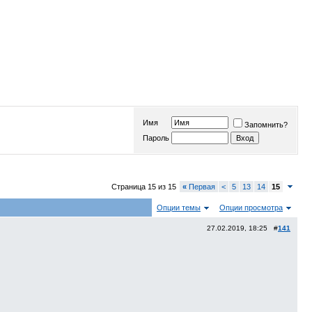
Имя
Запомнить?
Пароль
Страница 15 из 15
«
Первая
<
5
13
14
15
Опции темы
Опции просмотра
27.02.2019, 18:25 #
141