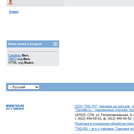
Ответ
Ваши права в разделе
Смайлы
Вкл.
[IMG]
код
Вкл.
HTML код
Выкл.
ООО "ТКС.РУ"
,
реклама на портале
,
э
"Tamplat.ru – таможенные платежи. К
197022, СПб, ул. Петропавловская, 4-а
т. (812) 449-50-61, ф. (812) 449-50-62,
Политика в отношении обработки пер
"TKS.RU – все о таможне. Таможня дл