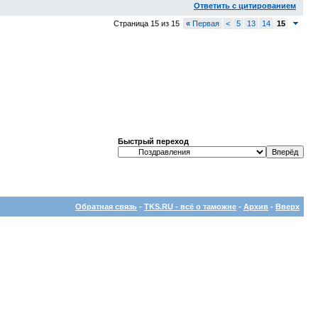
Ответить с цитированием
Страница 15 из 15
«
Первая
<
5
13
14
15
Быстрый переход
Обратная связь
-
TKS.RU - всё о таможне
-
Архив
-
Вверх