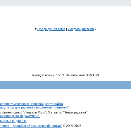
«
Предыдущая тема
|
Следующая тема
»
Текущее время:
15:33
. Часовой пояс GMT +3.
кспорт таможенных новостей
,
карта сайта
алькулятор для расчета таможенных платежей"
,
, бизнес-центр "Лидваль Холл", 3 этаж, м."Петроградская"
customs@tks.ru
,
www.tks.ru
сональных данных
я всех – российский таможенный портал"
© 2000-2025