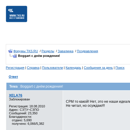
Форумы TKS.RU
/
Разделы
/
Завалинка
/
Поздравления
Boggart с днём рождения!
Регистрация
|
Справка
|
Пользователи
|
Календарь
|
Сообщения за день
|
Поиск
Ответ
Тема
: Boggart с днём рождения!
XELA76
Заблокирован
СРМ то какой! Нет, это не наши идеалы
Не читал, но осуждаю!!!
Регистрация: 18.08.2010
Адрес: СЗТУ~СЗПО
Сообщений: 23,350
Благодарности:
отдано: 5,690
получено: 6,066/5,382