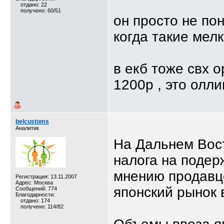
отдано: 22
получено: 60/51
он просто не пон
когда такие мел
в екб тоже свх 
1200р , это олли
belcustoms
Аналитик
На Дальнем Вос
налога на подер
мнению продавцо
Регистрация: 13.11.2007
Адрес: Москва
японский рынок 
Сообщений: 774
Благодарности:
отдано: 174
получено: 114/82