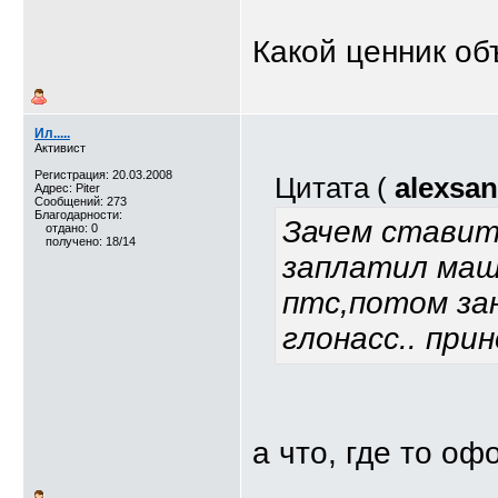
Какой ценник об
Ил.....
Активист
Регистрация: 20.03.2008
Цитата (
alexsa
Адрес: Piter
Сообщений: 273
Благодарности:
Зачем ставить
отдано: 0
получено: 18/14
заплатил маш
птс,потом за
глонасс.. при
а что, где то о