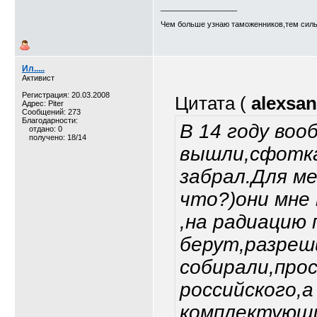
__________________
Чем больше узнаю таможенников,тем силь
Ил.....
Активист
Регистрация: 20.03.2008
Цитата (
alexsa
Адрес: Piter
Сообщений: 273
Благодарности:
В 14 году воо
отдано: 0
получено: 18/14
вышли,сфотка
забрал.Для ме
что?)они мне
,на радиацию
берут,разреши
собирали,про
российского,а
комплектующие