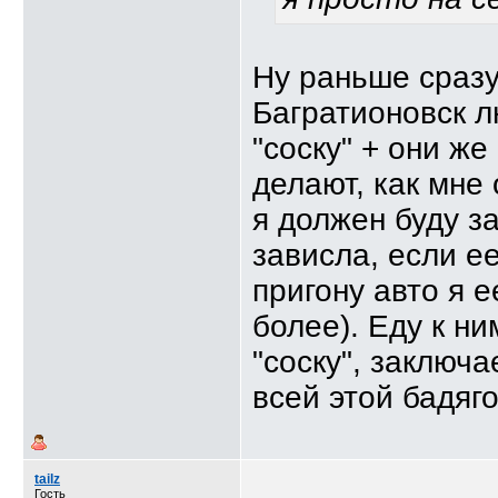
Ну раньше сразу
Багратионовск л
"соску" + они же
делают, как мне
я должен буду з
зависла, если е
пригону авто я е
более). Еду к н
"соску", заключа
всей этой бадяго
tailz
Гость