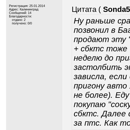
Регистрация: 25.01.2014
Цитата (
Sonda5
Адрес: Калининград
Сообщений: 14
Благодарности:
Ну раньше сра
отдано: 2
получено: 0/0
позвонил в Б
продают эту "
+ сбктс тоже 
неделю до при
застолбить э
зависла, если
пригону авто 
не более). Ед
покупаю "соск
сбктс. Далее 
за птс. Как т