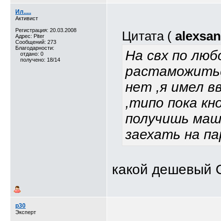
Ил.....
Активист
Регистрация: 20.03.2008
Цитата (
alexsa
Адрес: Piter
Сообщений: 273
Благодарности:
На свх по лю
отдано: 0
получено: 18/14
растаможитьс
нет ,я имел в
,типо пока кн
получишь маш
заехать на па
какой дешевый СВ
p30
Эксперт