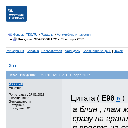
Форумы TKS.RU
/
Разделы
/
Автомобиль и таможня
Введение ЭРА-ГЛОНАСС с 01 января 2017
Регистрация
|
Справка
|
Пользователи
|
Календарь
|
Сообщения за день
|
Поиск
Ответ
Тема
: Введение ЭРА-ГЛОНАСС с 01 января 2017
Sonda51
Новичок
Регистрация: 27.01.2016
Цитата (
E96
»
)
Сообщений: 3
Благодарности:
отдано: 0
а блин , там ж
получено: 0/0
сразу на гра
я просто на с